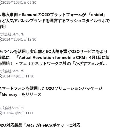
2015年10月1日 09:30
＜導入事例＞SamuraiのO2Oプラットフォームが 「snidel」
など人気アパレルブランドを運営するマッシュスタイルラボで
採用
株式会社Samurai
2014年10月1日 12:30
モバイルを活用し実店舗とEC店舗を繋ぐO2Oサービスをより
簡単に 「Actual Revolution for mobile CRM」4月1日に販
売開始！ ～フェリカネットワークス社の「かざすフォルダ
(R)」に対応～
株式会社Samurai
2014年4月1日 11:30
スマートフォンを活用したO2Oソリューションパッケージ
「Mercury」をリリース
株式会社Samurai
2013年3月5日 11:00
O2O対応製品「AR」がFeliCaポケットに対応