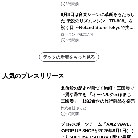
8時間前
8月8日は音楽シーンに革新をもたらし
た 伝説のリズムマシン「TR-808」を
祝う日 ～Roland Store Tokyoで実機
を展示しての 記念キャンペーンを開
ローランド株式会社
催 英国ラジオ「NTS」の 特別プログ
8時間前
ラムや、「TR-808」を愛する伝説的
アーティストを フィーチャーしたアニ
テックの新着をもっと見る
メーションを公開～
人気のプレスリリース
北前船の歴史が息づく港町・三国湊で
上質な滞在を 「オーベルジュほまち
三國湊」 1泊2食付の旅行商品を発売
1
株式会社ぷらど
5時間前
プロeスポーツチーム『AXIZ WAVE』
のPOP UP SHOPが2026年8月1日(土)
よりSHIBUYA TSUTAYA 6階 IP書店で