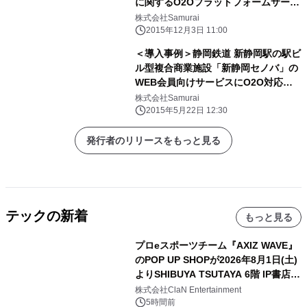
に関するO2Oプラットフォームサービ
スを共同で開発・運営 ～
株式会社Samurai
2015年12月3日 11:00
＜導入事例＞静岡鉄道 新静岡駅の駅ビ
ル型複合商業施設「新静岡セノバ」の
WEB会員向けサービスにO2O対応
CMS・CRMシステム「Actual
株式会社Samurai
Revolution」採用
2015年5月22日 12:30
発行者のリリースをもっと見る
テックの新着
もっと見る
プロeスポーツチーム『AXIZ WAVE』
のPOP UP SHOPが2026年8月1日(土)
よりSHIBUYA TSUTAYA 6階 IP書店で
開催決定！！
株式会社ClaN Entertainment
5時間前