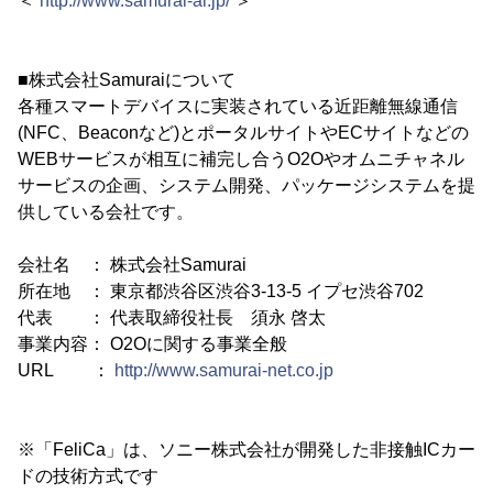
＜
http://www.samurai-ar.jp/
＞
■株式会社Samuraiについて
各種スマートデバイスに実装されている近距離無線通信
(NFC、Beaconなど)とポータルサイトやECサイトなどの
WEBサービスが相互に補完し合うO2Oやオムニチャネル
サービスの企画、システム開発、パッケージシステムを提
供している会社です。
会社名 ： 株式会社Samurai
所在地 ： 東京都渋谷区渋谷3-13-5 イプセ渋谷702
代表 ： 代表取締役社長 須永 啓太
事業内容： O2Oに関する事業全般
URL ：
http://www.samurai-net.co.jp
※「FeliCa」は、ソニー株式会社が開発した非接触ICカー
ドの技術方式です