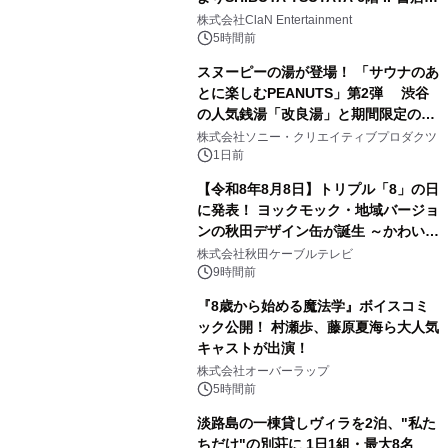
2
開催決定！！
株式会社ClaN Entertainment
5時間前
スヌーピーの湯が登場！ 「サウナのあ
とに楽しむPEANUTS」第2弾 渋谷
の人気銭湯「改良湯」と期間限定のコ
3
ラボレーション サウナイキタイコラ
株式会社ソニー・クリエイティブプロダクツ
ボグッズも発売決定！
1日前
【令和8年8月8日】トリプル「8」の日
に発表！ ヨックモック・地域バージョ
ンの秋田デザイン缶が誕生 ～かわいい
4
秋田犬の子犬と秋田の四季と名所を巡
株式会社秋田ケーブルテレビ
るパッケージ～ 9月1日(火)秋田県内で
9時間前
販売開始
『8歳から始める魔法学』ボイスコミ
ック公開！ 村瀬歩、藤原夏海ら大人気
キャストが出演！
5
株式会社オーバーラップ
5時間前
淡路島の一棟貸しヴィラを2泊、"私た
ちだけ"の別荘に 1日1組・最大8名