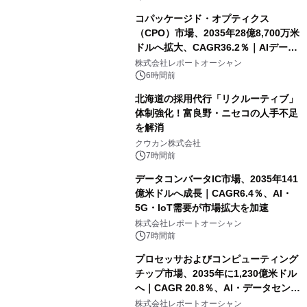
コパッケージド・オプティクス
（CPO）市場、2035年28億8,700万米
ドルへ拡大、CAGR36.2％｜AIデータ
センター・高速光通信需要が成長を加
株式会社レポートオーシャン
速
6時間前
北海道の採用代行「リクルーティブ」
体制強化！富良野・ニセコの人手不足
を解消
クウカン株式会社
7時間前
データコンバータIC市場、2035年141
億米ドルへ成長｜CAGR6.4％、AI・
5G・IoT需要が市場拡大を加速
株式会社レポートオーシャン
7時間前
プロセッサおよびコンピューティング
チップ市場、2035年に1,230億米ドル
へ｜CAGR 20.8％、AI・データセンタ
ー需要が成長を牽引
株式会社レポートオーシャン