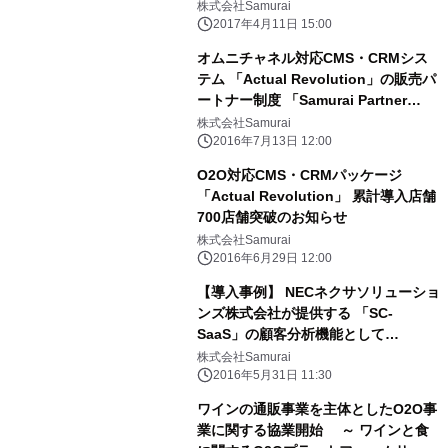
株式会社Samurai
2017年4月11日 15:00
オムニチャネル対応CMS・CRMシス
テム 「Actual Revolution」の販売パ
ートナー制度 「Samurai Partner
Program」を開始
株式会社Samurai
2016年7月13日 12:00
O2O対応CMS・CRMパッケージ
「Actual Revolution」 累計導入店舗
700店舗突破のお知らせ
株式会社Samurai
2016年6月29日 12:00
【導入事例】 NECネクサソリューショ
ンズ株式会社が提供する 「SC-
SaaS」の顧客分析機能として
SamuraiのActual Revolutionが採用
株式会社Samurai
されました
2016年5月31日 11:30
ワインの通販事業を主体としたO2O事
業に関する協業開始 ～ ワインと食