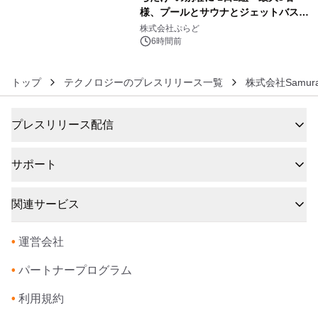
様、プールとサウナとジェットバス付
6
きで Villa Mon Temps AWAJIの連泊
株式会社ぷらど
素泊りプラン
6時間前
トップ
テクノロジーのプレスリリース一覧
株式会社Samura
プレスリリース配信
サポート
関連サービス
•
運営会社
•
パートナープログラム
•
利用規約