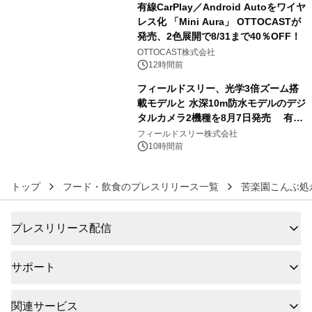
有線CarPlay／Android Autoをワイヤ
レス化 「Mini Aura」 OTTOCASTが
発売、2色展開で8/31まで40％OFF！
5
OTTOCAST株式会社
12時間前
フィールドスリー、光学3倍ズーム搭
載モデルと 水深10m防水モデルのデジ
タルカメラ2機種を8月7日発売 有効
6
約1300万画素、用途別に選べるコンデ
フィールドスリー株式会社
ジ新登場
10時間前
トップ
フード・飲食のプレスリリース一覧
苦楽園こんぶ処
プレスリリース配信
サポート
関連サービス