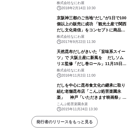
ざけベイクドドーナツ」2月20日新発
株式会社なにわ屋
売
2018年2月14日 10:30
京阪神三都のご当地“だし”が1日で100
個以上の販売に成功 「観光土産で関西
だし文化発信」をコンセプトに商品開
発！
株式会社なにわ屋
2017年9月22日 11:30
天然昆布だしがきいた「旨味系スイー
ツ」で 大阪土産に新風を だしソム
リエ監修「だし巻ロール」11月15日新
発売
株式会社なにわ屋
2016年11月2日 11:00
だしを中心に昆布食文化の継承に取り
組む老舗昆布店「こんぶ処苦楽園永
楽」 神戸「いただきます映画祭」に
12月5・6日参加
こんぶ処苦楽園永楽
2015年11月24日 13:30
発行者のリリースをもっと見る