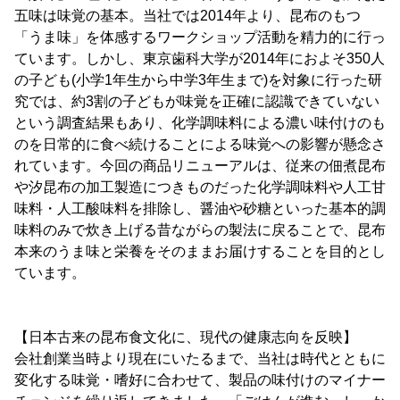
五味は味覚の基本。当社では2014年より、昆布のもつ
「うま味」を体感するワークショップ活動を精力的に行っ
ています。しかし、東京歯科大学が2014年におよそ350人
の子ども(小学1年生から中学3年生まで)を対象に行った研
究では、約3割の子どもが味覚を正確に認識できていない
という調査結果もあり、化学調味料による濃い味付けのも
のを日常的に食べ続けることによる味覚への影響が懸念さ
れています。今回の商品リニューアルは、従来の佃煮昆布
や汐昆布の加工製造につきものだった化学調味料や人工甘
味料・人工酸味料を排除し、醤油や砂糖といった基本的調
味料のみで炊き上げる昔ながらの製法に戻ることで、昆布
本来のうま味と栄養をそのままお届けすることを目的とし
ています。
【日本古来の昆布食文化に、現代の健康志向を反映】
会社創業当時より現在にいたるまで、当社は時代とともに
変化する味覚・嗜好に合わせて、製品の味付けのマイナー