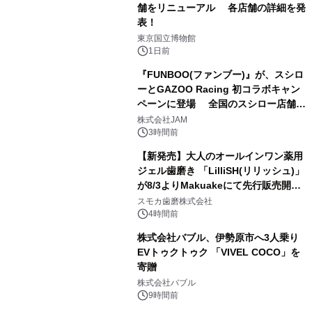
舗をリニューアル 各店舗の詳細を発
表！
1
東京国立博物館
1日前
『FUNBOO(ファンブー)』が、スシロ
ーとGAZOO Racing 初コラボキャン
ペーンに登場 全国のスシロー店舗で
2
GR 4車種の FUNBOO(ミニカー)付き
株式会社JAM
メニューが展開されます
3時間前
【新発売】大人のオールインワン薬用
ジェル歯磨き 「LilliSH(リリッシュ)」
が8/3よりMakuakeにて先行販売開
3
始！
スモカ歯磨株式会社
4時間前
株式会社バブル、伊勢原市へ3人乗り
EVトゥクトゥク 「VIVEL COCO」を
寄贈
4
株式会社バブル
9時間前