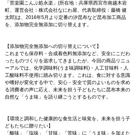
「苦楽園こんぶ処永楽」(所在地：兵庫県西宮市南越木岩
町、運営会社：株式会社なにわ屋、代表取締役：藤橋 健
太郎)は、2016年5月より定番の汐昆布など昆布加工商品
を、添加物完全無添加に切り替えます。
【添加物完全無添加への切り替えについて】
これまでも保存料・合成着色料無添加など、安全にこだわ
ったものづくりを追求してきましたが、今回の商品リニュ
ーアルでは、化学調味料(うま味調味料)・人工甘味料・人
工酸味料不使用に踏み切ります。これは、食に対する意識
や嗜好が変化する中で、安心・安全で質のよいものを求め
る消費者の声に応え、未来を担う子どもたちに昆布本来の
自然な「うま味」を語り継ごうとするものです。
【環境と調和した健康的な食生活と味覚を、未来を担う子
どもたちに贈りたい】
「酸味」「塩味」「甘味」「苦味」に「うま味」を加えた