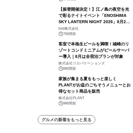
【振替開催決定！】江ノ島の夜空を光
で彩るナイトイベント「ENOSHIMA
SKY LANTERN NIGHT 2026」8月22
日(土)振替開催＆受付スタート！
biid株式会社
7時間前
客室で本格生ビールを満喫！城崎のリ
ゾートコンドミニアムがビールサーバ
ー導入｜8月は全宿泊プランが対象
株式会社リロバケーションズ
8時間前
家族が集まる夏をもっと楽しく
PLANTがお盆のごちそうメニューとお
得なセット商品を販売
株式会社PLANT
9時間前
グルメの新着をもっと見る