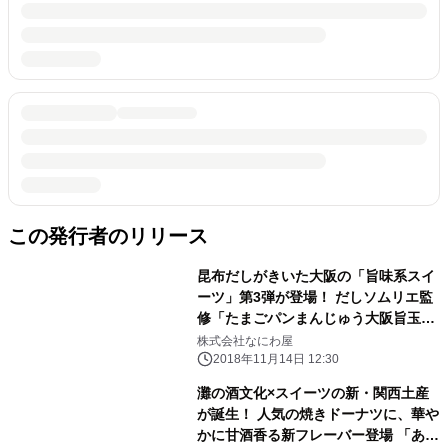
この発行者のリリース
昆布だしがきいた大阪の「旨味系スイ
ーツ」第3弾が登場！ だしソムリエ監
修「たまごパンまんじゅう大阪旨玉
子」発売
株式会社なにわ屋
2018年11月14日 12:30
灘の酒文化×スイーツの新・関西土産
が誕生！ 人気の焼きドーナツに、華や
かに甘酒香る新フレーバー登場 「あま