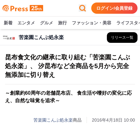
ログイン/会員登録
新着
エンタメ
グルメ
旅行
ファッション・美容
ライフスタ
苦楽園こんぶ処永楽
リリース一覧
昆布食文化の継承に取り組む「苦楽園こんぶ
処永楽」、 汐昆布など全商品を5月から完全
無添加に切り替え
～創業約60周年の老舗昆布店、 食生活や嗜好の変化に応
え、自然な味覚を追求～
苦楽園こんぶ処永楽
商品
2016年4月18日 10:00