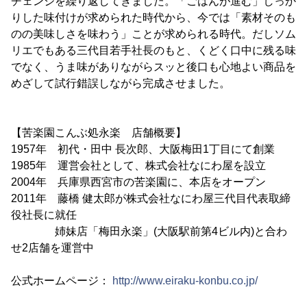
チェンジを繰り返してきました。「ごはんが進む」しっか
りした味付けが求められた時代から、今では「素材そのも
のの美味しさを味わう」ことが求められる時代。だしソム
リエでもある三代目若手社長のもと、くどく口中に残る味
でなく、うま味がありながらスッと後口も心地よい商品を
めざして試行錯誤しながら完成させました。
【苦楽園こんぶ処永楽 店舗概要】
1957年 初代・田中 長次郎、大阪梅田1丁目にて創業
1985年 運営会社として、株式会社なにわ屋を設立
2004年 兵庫県西宮市の苦楽園に、本店をオープン
2011年 藤橋 健太郎が株式会社なにわ屋三代目代表取締
役社長に就任
姉妹店「梅田永楽」(大阪駅前第4ビル内)と合わ
せ2店舗を運営中
公式ホームページ：
http://www.eiraku-konbu.co.jp/