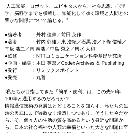
“人工知能、ロボット、ユビキタスから、社会思想、心理
学、脳科学までを横断し、知能化してゆく環境と人間との
豊かな関係について論じる。”
●編著者 ：外村 佳伸／前田 英作
●著者 ：竹内 郁雄／東 浩紀／石黒 浩／下條 信輔／
堂坂 浩二／南 泰浩／中島 秀之／輿水 大和
●監修 ：NTTコミュニケーション科学基礎研究所
●企画・編集：本田 英郎／Codex Archives ＆ Publishing
●発行 ：リミックスポイント
●発売 ：丸善
“私たちが目指してきた「簡単・便利」は、この先50年、
100年と通用するのだろうか？”
情報通信技術の発展はとどまることを知らず、私たちの生
活の奥底にまで容赦なく浸透しつつあり、そうした今だか
らこそ、個々人の生活の質を高めるという身近な問題か
ら、日本の社会福祉や人類の幸福といった大きな問題に至