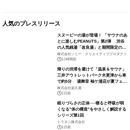
人気のプレスリリース
スヌーピーの湯が登場！ 「サウナのあ
とに楽しむPEANUTS」第2弾 渋谷
の人気銭湯「改良湯」と期間限定のコ
1
ラボレーション サウナイキタイコラ
株式会社ソニー・クリエイティブプロダクツ
ボグッズも発売決定！
11時間前
帰りの渋滞を避けて「温泉＆サウナ」
三井アウトレットパーク木更津から車
で約5分 湯舞音 袖ケ浦店が夏フェア
2
メニューを提供
株式会社楽久屋
1日前
眠りづらさの正体──寝ると呼吸が弱
くなる"体の構造"をやさしく解説する
シリーズ第1回
3
トラタニ株式会社
1日前