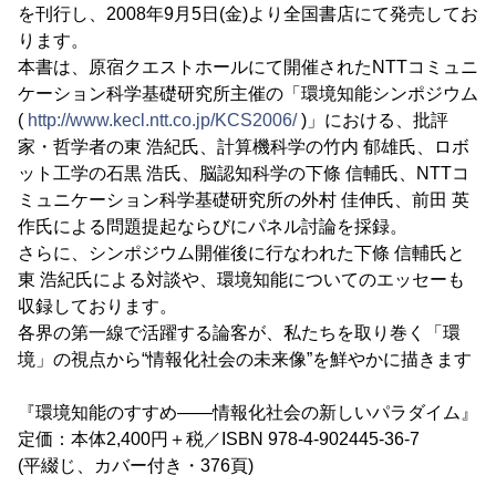
を刊行し、2008年9月5日(金)より全国書店にて発売してお
ります。
本書は、原宿クエストホールにて開催されたNTTコミュニ
ケーション科学基礎研究所主催の「環境知能シンポジウム
(
http://www.kecl.ntt.co.jp/KCS2006/
)」における、批評
家・哲学者の東 浩紀氏、計算機科学の竹内 郁雄氏、ロボ
ット工学の石黒 浩氏、脳認知科学の下條 信輔氏、NTTコ
ミュニケーション科学基礎研究所の外村 佳伸氏、前田 英
作氏による問題提起ならびにパネル討論を採録。
さらに、シンポジウム開催後に行なわれた下條 信輔氏と
東 浩紀氏による対談や、環境知能についてのエッセーも
収録しております。
各界の第一線で活躍する論客が、私たちを取り巻く「環
境」の視点から“情報化社会の未来像”を鮮やかに描きます
『環境知能のすすめ――情報化社会の新しいパラダイム』
定価：本体2,400円＋税／ISBN 978-4-902445-36-7
(平綴じ、カバー付き・376頁)