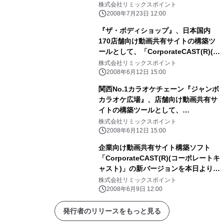
株式会社リミックスポイント
2008年7月23日 12:00
『ザ・ボディショップ』、日本国内
170店舗向け動画共有サイトの構築ツ
ールとして、「CorporateCAST(R)(コ
ーポレートキャスト)」を導入
株式会社リミックスポイント
2008年6月12日 15:00
関西No.1カラオケチェーン『ジャンボ
カラオケ広場』、店舗向け動画共有サ
イトの構築ツールとして、
「CorporateCAST(R)」を導入
株式会社リミックスポイント
2008年6月12日 15:00
企業向け動画共有サイト構築ソフト
「CorporateCAST(R)(コーポレートキ
ャスト)」の新バージョンを本日より発
売開始。
株式会社リミックスポイント
2008年6月9日 12:00
発行者のリリースをもっと見る