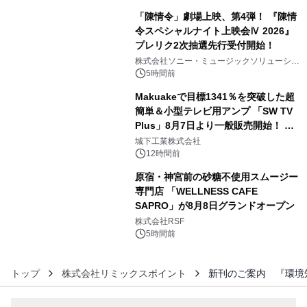
「陳情令」劇場上映、第4弾！ 『陳情
令スペシャルナイト上映会Ⅳ 2026』
プレリク2次抽選先行受付開始！
4
株式会社ソニー・ミュージックソリューショ
ンズ
5時間前
Makuakeで目標1341％を突破した超
簡単＆小型テレビ用アンプ 「SW TV
Plus」8月7日より一般販売開始！ ケ
5
ーブル1本つなぐだけ、テレビの音が
城下工業株式会社
ぐっと豊かに
12時間前
原宿・神宮前の砂糖不使用スムージー
専門店 「WELLNESS CAFE
SAPRO」が8月8日グランドオープン
6
株式会社RSF
5時間前
トップ
株式会社リミックスポイント
新刊のご案内 『環境