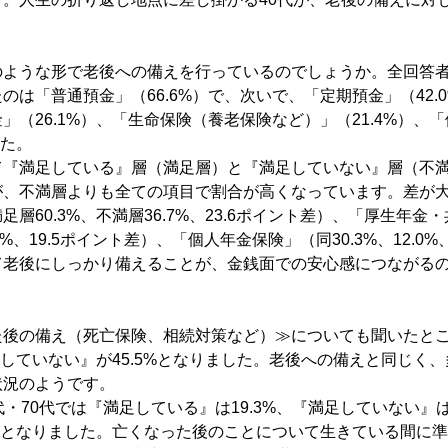
ような形で老後への備えを行っているのでしょうか。全回答者（
のは「普通預金」（66.6%）で、次いで、「定期預金」（42.
」（26.1%）、「生命保険（養老保険など）」（21.4%）、
した。
て『満足している』層（満足層）と『満足していない』層（不
が、不満層よりも全ての項目で割合が高くなっています。差が大
層60.3%、不満層36.7%、23.6ポイント差）、「厚生年
.8%、19.5ポイント差）、「個人年金保険」（同30.3%、12.0%
て老後にしっかり備えることが、金銭面での安心感につながる
た後の備え（死亡保険、相続対策など）≫についても聞いたと
満足していない』が45.5%となりました。老後への備えと同じく
状況のようです。
・70代では『満足している』は19.3%、『満足していない』は
8%となりました。亡くなった後のことについて生きている間に準