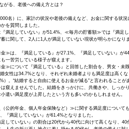
つながる、老後への備え方とは？
,000名）に、家計の状況や老後の備えなど、お金に関する状
のかを質問しました。
『満足していない』が51.4%、≪毎月の貯蓄額≫では『満足して
蓄に関して、2人に1人が満足していない現状が明らかになり
金≫は、『満足している』が27.1%、『満足していない』が44
にも一苦労している様子が窺えます。
お金≫について『満足している』と回答した割合を、男女・未
、既婚女性は34.7%となり、それぞれ未婚者よりも満足度は高く
1.7%）。“結婚すると自由に使えるお金が減る”と言われること
子は窺えませんでした。結婚をきっかけに、共働きや、しっか
お小遣い満足度が上昇したという方も多いのかもしれません。
え（公的年金、個人年金保険など）≫に関する満足度について
%、『満足していない』が61.4%となりました。
足していない』の割合は20代から40代に向けて高くなり、40代
す。人生の折り返し地点に差し掛かる40代が、老後の備えに対