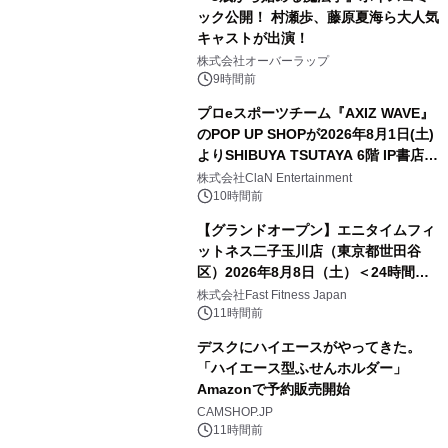
ック公開！ 村瀬歩、藤原夏海ら大人気
キャストが出演！
株式会社オーバーラップ
9時間前
プロeスポーツチーム『AXIZ WAVE』
のPOP UP SHOPが2026年8月1日(土)
よりSHIBUYA TSUTAYA 6階 IP書店で
開催決定！！
株式会社ClaN Entertainment
10時間前
【グランドオープン】エニタイムフィ
ットネス二子玉川店（東京都世田谷
区）2026年8月8日（土）＜24時間年
中無休のフィットネスジム＞
株式会社Fast Fitness Japan
11時間前
デスクにハイエースがやってきた。
「ハイエース型ふせんホルダー」
Amazonで予約販売開始
CAMSHOP.JP
11時間前