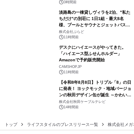
3時間前
淡路島の一棟貸しヴィラを2泊、"私た
ちだけ"の別荘に 1日1組・最大8名
様、プールとサウナとジェットバス付
4
きで Villa Mon Temps AWAJIの連泊
株式会社ぷらど
素泊りプラン
11時間前
デスクにハイエースがやってきた。
「ハイエース型ふせんホルダー」
Amazonで予約販売開始
5
CAMSHOP.JP
11時間前
【令和8年8月8日】トリプル「8」の日
に発表！ ヨックモック・地域バージョ
ンの秋田デザイン缶が誕生 ～かわいい
6
秋田犬の子犬と秋田の四季と名所を巡
株式会社秋田ケーブルテレビ
るパッケージ～ 9月1日(火)秋田県内で
14時間前
販売開始
トップ
ライフスタイルのプレスリリース一覧
株式会社メガ