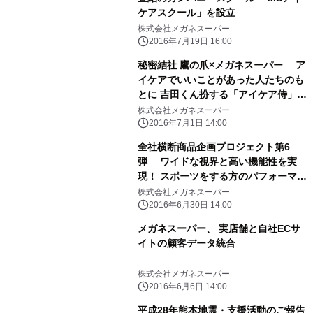
ケアスクール」を設立
株式会社メガネスーパー
2016年7月19日 16:00
秘密結社 鷹の爪×メガネスーパー ア
イケアでいいことがあった人たちのも
とに 吉田くん扮する「アイケア侍」が
お邪魔して褒め称える 『あっぱれ！ア
株式会社メガネスーパー
イケア侍』 「秘密結社 鷹の爪」との
2016年7月1日 14:00
コラボレーション第四弾
全社横断商品企画プロジェクト第6
弾 ワイドな視界と高い機能性を実
現！ スポーツをする方のパフォーマン
ス向上を 目指した高機能スポーツメガ
株式会社メガネスーパー
ネ！ 『 Varietas(ヴァリタス) 』2016
2016年6月30日 14:00
年7月1日(金)新発売！
メガネスーパー、 実店舗と自社ECサ
イトの顧客データ統合
株式会社メガネスーパー
2016年6月6日 14:00
平成28年熊本地震・支援活動のご報告