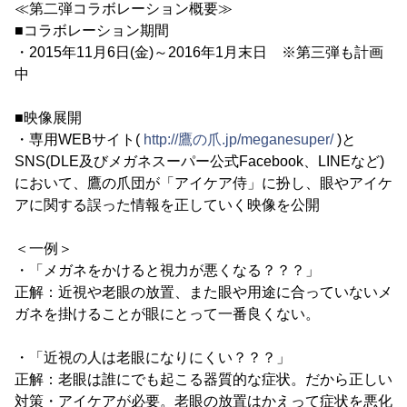
≪第二弾コラボレーション概要≫
■コラボレーション期間
・2015年11月6日(金)～2016年1月末日 ※第三弾も計画
中
■映像展開
・専用WEBサイト(
http://鷹の爪.jp/meganesuper/
)と
SNS(DLE及びメガネスーパー公式Facebook、LINEなど)
において、鷹の爪団が「アイケア侍」に扮し、眼やアイケ
アに関する誤った情報を正していく映像を公開
＜一例＞
・「メガネをかけると視力が悪くなる？？？」
正解：近視や老眼の放置、また眼や用途に合っていないメ
ガネを掛けることが眼にとって一番良くない。
・「近視の人は老眼になりにくい？？？」
正解：老眼は誰にでも起こる器質的な症状。だから正しい
対策・アイケアが必要。老眼の放置はかえって症状を悪化