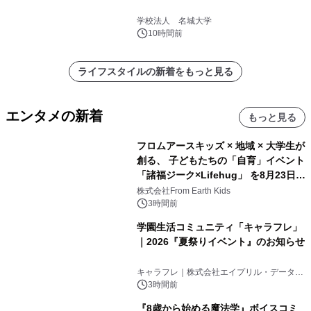
学校法人 名城大学
10時間前
ライフスタイルの新着をもっと見る
エンタメの新着
もっと見る
フロムアースキッズ × 地域 × 大学生が
創る、 子どもたちの「自育」イベント
「諸福ジーク×Lifehug」 を8月23日
(日)開催
株式会社From Earth Kids
3時間前
学園生活コミュニティ「キャラフレ」
｜2026『夏祭りイベント』のお知らせ
キャラフレ｜株式会社エイプリル・データ・
デザインズ
3時間前
『8歳から始める魔法学』ボイスコミ