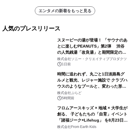
エンタメの新着をもっと見る
人気のプレスリリース
スヌーピーの湯が登場！ 「サウナのあ
とに楽しむPEANUTS」第2弾 渋谷
の人気銭湯「改良湯」と期間限定のコ
1
ラボレーション サウナイキタイコラ
株式会社ソニー・クリエイティブプロダクツ
ボグッズも発売決定！
1日前
時間に追われず、丸ごと1日淡路島グ
ルメと観光、レジャー施設で クラブハ
ウスのようなプールと、変わった形の
2
サウナも 「THE BOXY AWAJI」のお
株式会社ぷらど
得な素泊まり連泊プランで
5時間前
フロムアースキッズ × 地域 × 大学生が
創る、 子どもたちの「自育」イベント
「諸福ジーク×Lifehug」 を8月23日
3
(日)開催
株式会社From Earth Kids