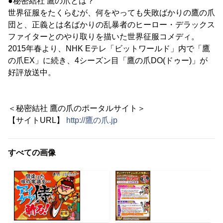
●秘密結社 鷹の爪とは？
世界征服をたくらむが、何をやっても失敗ばかりの鷹の爪
団と、正義とは名ばかりの乱暴者のヒーロー・デラックス
ファイターとのやり取りを描いた世界征服コメディ。
2015年春より、NHK Eテレ「ビットワールド」内で「鷹
の爪EX」に続き、4シーズン目「鷹の爪DO(ドゥー)」が
好評放送中。
＜秘密結社 鷹の爪のポータルサイト＞
【サイトURL】
http://鷹の爪.jp
すべての画像