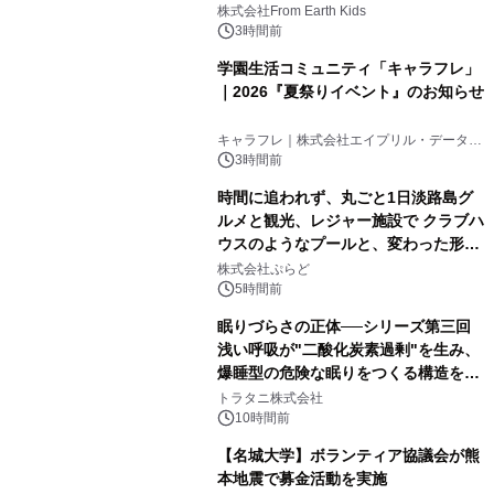
(日)開催
株式会社From Earth Kids
3時間前
学園生活コミュニティ「キャラフレ」
｜2026『夏祭りイベント』のお知らせ
キャラフレ｜株式会社エイプリル・データ・
デザインズ
3時間前
時間に追われず、丸ごと1日淡路島グ
ルメと観光、レジャー施設で クラブハ
ウスのようなプールと、変わった形の
サウナも 「THE BOXY AWAJI」のお
株式会社ぷらど
得な素泊まり連泊プランで
5時間前
眠りづらさの正体──シリーズ第三回
浅い呼吸が"二酸化炭素過剰"を生み、
爆睡型の危険な眠りをつくる構造を解
説
トラタニ株式会社
10時間前
【名城大学】ボランティア協議会が熊
本地震で募金活動を実施