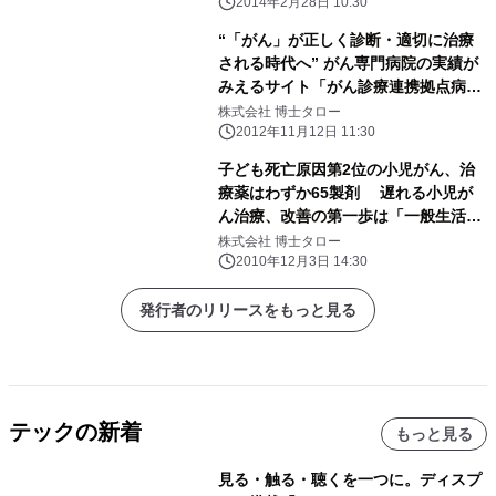
2014年2月28日 10:30
“「がん」が正しく診断・適切に治療
される時代へ” がん専門病院の実績が
みえるサイト「がん診療連携拠点病院
の実力」オープン
株式会社 博士タロー
2012年11月12日 11:30
子ども死亡原因第2位の小児がん、治
療薬はわずか65製剤 遅れる小児が
ん治療、改善の第一歩は「一般生活者
の小児がん認知度向上」 小児がん認
株式会社 博士タロー
知度向上＆患者・家族支援サイト「I'm
2010年12月3日 14:30
Home!」オープン
発行者のリリースをもっと見る
テックの新着
もっと見る
見る・触る・聴くを一つに。ディスプ