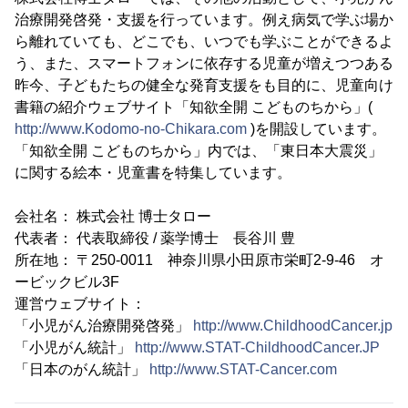
治療開発啓発・支援を行っています。例え病気で学ぶ場か
ら離れていても、どこでも、いつでも学ぶことができるよ
う、また、スマートフォンに依存する児童が増えつつある
昨今、子どもたちの健全な発育支援をも目的に、児童向け
書籍の紹介ウェブサイト「知欲全開 こどものちから」(
http://www.Kodomo-no-Chikara.com
)を開設しています。
「知欲全開 こどものちから」内では、「東日本大震災」
に関する絵本・児童書を特集しています。
会社名： 株式会社 博士タロー
代表者： 代表取締役 / 薬学博士 長谷川 豊
所在地： 〒250-0011 神奈川県小田原市栄町2-9-46 オ
ービックビル3F
運営ウェブサイト：
「小児がん治療開発啓発」
http://www.ChildhoodCancer.jp
「小児がん統計」
http://www.STAT-ChildhoodCancer.JP
「日本のがん統計」
http://www.STAT-Cancer.com