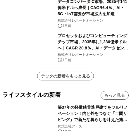
データコンバータIC市場、2035年141
億米ドルへ成長｜CAGR6.4％、AI・
5G・IoT需要が市場拡大を加速
株式会社レポートオーシャン
1日前
プロセッサおよびコンピューティング
チップ市場、2035年に1,230億米ドル
へ｜CAGR 20.8％、AI・データセンタ
ー需要が成長を牽引
株式会社レポートオーシャン
1日前
テックの新着をもっと見る
ライフスタイルの新着
もっと見る
築37年の軽量鉄骨造戸建てをフルリノ
ベーション！内と外をつなぐ「土間リ
ビング」で新たな暮らしを叶えた施工
事例を株式会社アースが公開
株式会社アース