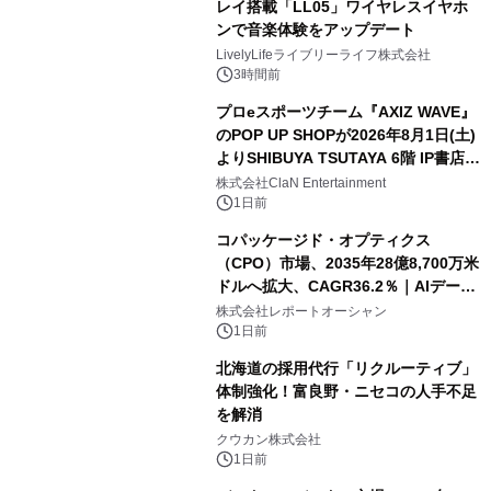
レイ搭載「LL05」ワイヤレスイヤホ
ンで音楽体験をアップデート
LivelyLifeライブリーライフ株式会社
3時間前
プロeスポーツチーム『AXIZ WAVE』
のPOP UP SHOPが2026年8月1日(土)
よりSHIBUYA TSUTAYA 6階 IP書店で
開催決定！！
株式会社ClaN Entertainment
1日前
コパッケージド・オプティクス
（CPO）市場、2035年28億8,700万米
ドルへ拡大、CAGR36.2％｜AIデータ
センター・高速光通信需要が成長を加
株式会社レポートオーシャン
速
1日前
北海道の採用代行「リクルーティブ」
体制強化！富良野・ニセコの人手不足
を解消
クウカン株式会社
1日前