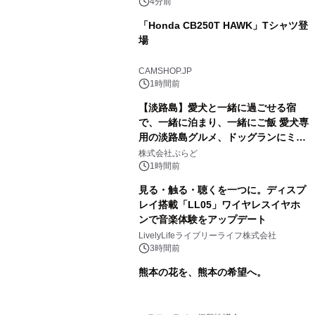
4分前
「Honda CB250T HAWK」Tシャツ登
場
CAMSHOP.JP
1時間前
【淡路島】愛犬と一緒に過ごせる宿
で、一緒に泊まり、一緒にご飯 愛犬専
用の淡路島グルメ、ドッグランにミニ
プール グランピングとトレーラーハウ
株式会社ぷらど
スの2施設で
1時間前
見る・触る・聴くを一つに。ディスプ
レイ搭載「LL05」ワイヤレスイヤホ
ンで音楽体験をアップデート
LivelyLifeライブリーライフ株式会社
3時間前
熊本の花を、熊本の希望へ。