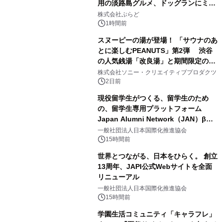
用の淡路島グルメ、ドッグランにミニ
2
プール グランピングとトレーラーハウ
株式会社ぷらど
スの2施設で
1時間前
スヌーピーの湯が登場！ 「サウナのあ
とに楽しむPEANUTS」第2弾 渋谷
の人気銭湯「改良湯」と期間限定のコ
3
ラボレーション サウナイキタイコラ
株式会社ソニー・クリエイティブプロダクツ
ボグッズも発売決定！
2日前
現役留学生がつくる、留学生のため
の、留学生専用プラットフォーム
Japan Alumni Network（JAN）β版
4
をリリース
一般社団法人日本国際化推進協会
15時間前
世界とつながる、日本をひらく。 創立
13周年、JAPI公式Webサイトを全面
リニューアル
5
一般社団法人日本国際化推進協会
15時間前
学園生活コミュニティ「キャラフレ」