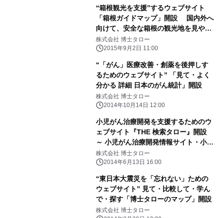
“箱根観光を支援”するウェブサイト
「箱根ガイドマップ」開設 国内外へ
向けて、安全な箱根の観光地を見やす
く案内
株式会社 博士タロー
2015年9月2日 11:00
“「がん」医療改善・創薬を後押しす
るためのウェブサイト” 「見て・よく
分かる 詳細 日本のがん統計」開設
株式会社 博士タロー
2014年10月14日 12:00
小児がん治療開発を支援するためのウ
ェブサイト『THE 検索タロー』開設
～ 小児がん治療開発情報サイト・小児
がん拠点病院周辺マップも公開中 ～
株式会社 博士タロー
2014年6月13日 16:00
“東日本大震災を「忘れない」ための
ウェブサイト” 見て・比較して・学ん
で・探す「博士タローのマップ」開設
株式会社 博士タロー