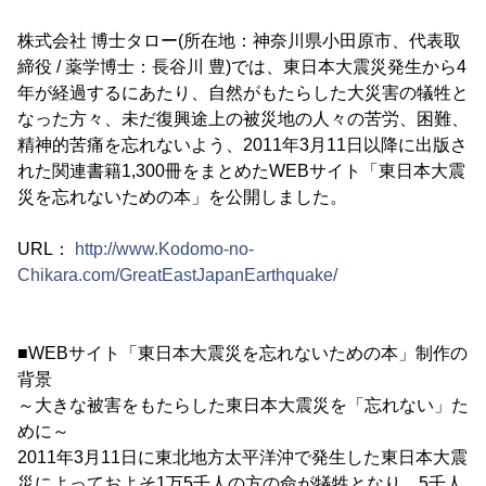
株式会社 博士タロー(所在地：神奈川県小田原市、代表取
締役 / 薬学博士：長谷川 豊)では、東日本大震災発生から4
年が経過するにあたり、自然がもたらした大災害の犠牲と
なった方々、未だ復興途上の被災地の人々の苦労、困難、
精神的苦痛を忘れないよう、2011年3月11日以降に出版さ
れた関連書籍1,300冊をまとめたWEBサイト「東日本大震
災を忘れないための本」を公開しました。
URL：
http://www.Kodomo-no-
Chikara.com/GreatEastJapanEarthquake/
■WEBサイト「東日本大震災を忘れないための本」制作の
背景
～大きな被害をもたらした東日本大震災を「忘れない」た
めに～
2011年3月11日に東北地方太平洋沖で発生した東日本大震
災によっておよそ1万5千人の方の命が犠牲となり、5千人