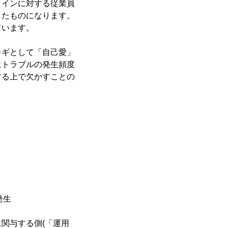
ラインに対する従業員
したものになります。
ています。
ギとして「自己愛」
にトラブルの発生頻度
する上で欠かすことの
発生
関与する側(「運用