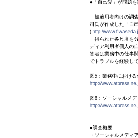
●「自己愛」が問題を
被適用者向けの調査
司氏が作成した「自己愛
(
http://www.f.waseda.
得られた各尺度を分
ディア利用者個人の
答者は業務中の仕事関
でトラブルを経験して
図5：業務中における
http://www.atpress.n
図6：ソーシャルメデ
http://www.atpress.n
●調査概要
・ソーシャルメディ