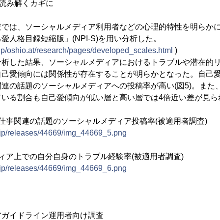
読み解くカギに
では、ソーシャルメディア利用者などの心理的特性を明らかに
人格目録短縮版」(NPI-S)を用い分析した。
jp/oshio.at/research/pages/developed_scales.html
)
析した結果、ソーシャルメディアにおけるトラブルや潜在的リ
自己愛傾向には関係性が存在することが明らかとなった。自己
連の話題のソーシャルメディアへの投稿率が高い(図5)。また
いる割合も自己愛傾向が低い層と高い層では4倍近い差が見られ
仕事関連の話題のソーシャルメディア投稿率(被適用者調査)
e.jp/releases/44669/img_44669_5.png
ィア上での自分自身のトラブル経験率(被適用者調査)
e.jp/releases/44669/img_44669_6.png
アガイドライン運用者向け調査