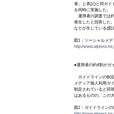
者」と表記)と同ガイ
を同時に実施した。
運用者の調査では約
発生したと回答した
などが生じている(図1
図1：ソーシャルメデ
http://www.atpress.n
●運用者の約4割がガ
ガイドラインの制定状
メディア個人利用ガ
制定されていると回答
はあるものの、この
図2：ガイドラインの
http://www.atpress.n