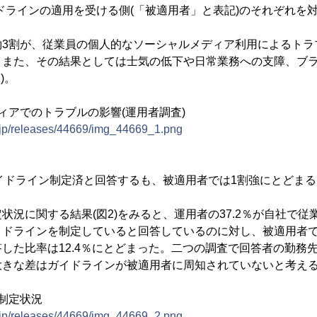
ドラインの適用を受ける側(「被適用者」と表記)のそれぞれを
3割が、従業員の個人的なソーシャルメディア利用によるトラ
。また、その結果としては士気の低下や日常業務への支障、ブ
)。
ィアでのトラブルの影響(運用者調査)
e.jp/releases/44669/img_44669_1.png
イドライン制定済と回答するも、被適用者では1割強にとどまる
況に関する結果(図2)をみると、運用者の37.2％が自社で従
イドラインを制定していると回答しているのに対し、被適用者
した比率は12.4％にとどまった。二つの調査で回答者の勤務
大きな差はガイドラインが被適用者に周知されていないと考え
制定状況
e.jp/releases/44669/img_44669_2.png