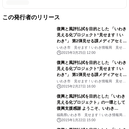
この発行者のリリース
復興と風評払拭を目的とした 「いわき
見える化プロジェクト“見せます！い
わき”」 第2弾見せる課メディアセミナ
ー 「食べて知る！いわき産きのこのお
いわき市 見せます！いわき情報局 見せる
課
いしさと安全性」開催される 平成27
2015年3月25日 12:00
年3月18日(水)、六本木農園にて
復興と風評払拭を目的とした 「いわき
見える化プロジェクト“見せます！い
わき”」 第1弾見せる課メディアセミナ
ー 「食べて知る！いわき水産物の魅
いわき市 見せます！いわき情報局 見せる
課
力と漁業復興“最新事情”」開催され
2015年2月27日 16:00
る 平成27年2月19日(木)、六本木農
復興と風評払拭を目的とした「いわき
園にて
見える化プロジェクト」の一環として
復興支援感謝 ようこそ、いわき
へ！“出張いちご園”開催される
福島県いわき市 見せます！いわき情報局
見せる課
2015年1月22日 15:00