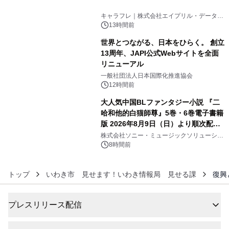
4
キャラフレ｜株式会社エイプリル・データ・
デザインズ
13時間前
世界とつながる、日本をひらく。 創立
13周年、JAPI公式Webサイトを全面
リニューアル
5
一般社団法人日本国際化推進協会
12時間前
大人気中国BLファンタジー小説 『二
哈和他的白猫師尊』5巻・6巻電子書籍
版 2026年8月9日（日）より順次配信
6
開始
株式会社ソニー・ミュージックソリューショ
ンズ
8時間前
トップ
いわき市 見せます！いわき情報局 見せる課
復興
プレスリリース配信