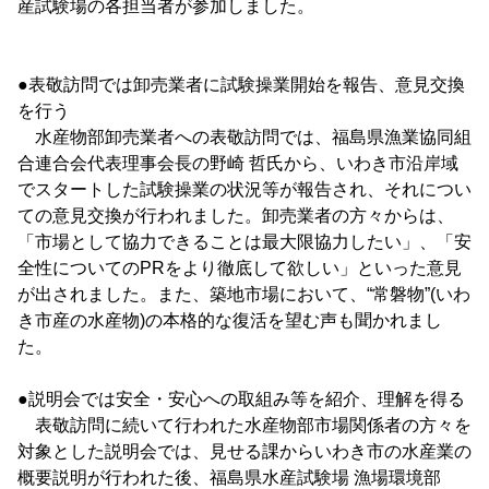
産試験場の各担当者が参加しました。
●表敬訪問では卸売業者に試験操業開始を報告、意見交換
を行う
水産物部卸売業者への表敬訪問では、福島県漁業協同組
合連合会代表理事会長の野崎 哲氏から、いわき市沿岸域
でスタートした試験操業の状況等が報告され、それについ
ての意見交換が行われました。卸売業者の方々からは、
「市場として協力できることは最大限協力したい」、「安
全性についてのPRをより徹底して欲しい」といった意見
が出されました。また、築地市場において、“常磐物”(いわ
き市産の水産物)の本格的な復活を望む声も聞かれまし
た。
●説明会では安全・安心への取組み等を紹介、理解を得る
表敬訪問に続いて行われた水産物部市場関係者の方々を
対象とした説明会では、見せる課からいわき市の水産業の
概要説明が行われた後、福島県水産試験場 漁場環境部