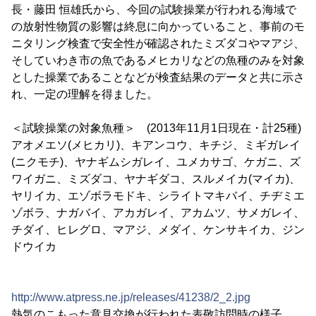
長・藤田 恒雄氏から、今回の試験操業が行われる海域で
の放射性物質の影響は終息に向かっていること、事前のモ
ニタリング検査で安全性が確認されたミズダコやマアジ、
そしていわき市の魚であるメヒカリなどの魚種のみを対象
とした操業であることなどが検査結果のデータと共に示さ
れ、一定の理解を得ました。
＜試験操業の対象魚種＞ (2013年11月1日現在・計25種)
アオメエソ(メヒカリ)、キアンコウ、キチジ、ミギガレイ
(ニクモチ)、ヤナギムシガレイ、ユメカサゴ、ケガニ、ズ
ワイガニ、ミズダコ、ヤナギダコ、スルメイカ(マイカ)、
ヤリイカ、エゾボラモドキ、シライトマキバイ、チヂミエ
ゾボラ、ナガバイ、アカガレイ、アカムツ、サメガレイ、
チダイ、ヒレグロ、マアジ、メダイ、ケンサキイカ、ジン
ドウイカ
http://www.atpress.ne.jp/releases/41238/2_2.jpg
熱気のこもった意見交換が行われた表敬訪問時の様子