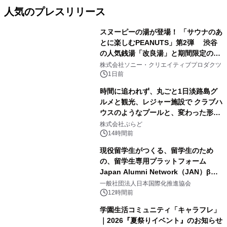
人気のプレスリリース
スヌーピーの湯が登場！ 「サウナのあ
とに楽しむPEANUTS」第2弾 渋谷
の人気銭湯「改良湯」と期間限定のコ
1
ラボレーション サウナイキタイコラ
株式会社ソニー・クリエイティブプロダクツ
ボグッズも発売決定！
1日前
時間に追われず、丸ごと1日淡路島グ
ルメと観光、レジャー施設で クラブハ
ウスのようなプールと、変わった形の
2
サウナも 「THE BOXY AWAJI」のお
株式会社ぷらど
得な素泊まり連泊プランで
14時間前
現役留学生がつくる、留学生のため
の、留学生専用プラットフォーム
Japan Alumni Network（JAN）β版
3
をリリース
一般社団法人日本国際化推進協会
12時間前
学園生活コミュニティ「キャラフレ」
｜2026『夏祭りイベント』のお知らせ