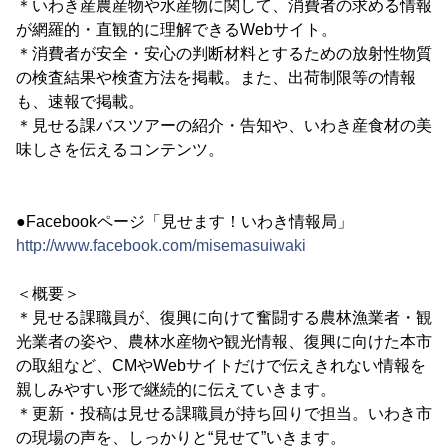
＊いわき産農産物や水産物に関して、消費者の求める情報
が網羅的・直観的に理解できるWebサイト。
＊消費者が安全・安心の判断材料とするための放射性物質
の検査結果や検査方法を掲載。また、出荷制限等の情報
も、速報で掲載。
＊見せる課バスツアーの紹介・告知や、いわき産食材の美
味しさを伝えるコンテンツ。
●Facebookページ「見せます！いわき情報局」
http://www.facebook.com/misemasuiwaki
＜概要＞
＊見せる課職員が、復興に向けて奮闘する農林漁業者・観
光業者の姿や、農林水産物や観光情報、復興に向けた本市
の取組など、CMやWebサイトだけで伝えきれない情報を
親しみやすい形で継続的に伝えていきます。
＊更新・投稿は見せる課職員が持ち回りで担当。いわき市
の現場の声を、しっかりと“見せて”いきます。