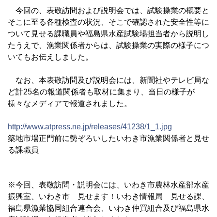
今回の、表敬訪問および説明会では、試験操業の概要と
そこに至る各種検査の状況、そこで確認された安全性等に
ついて見せる課職員や福島県水産試験場担当者から説明し
たうえで、漁業関係者からは、試験操業の実際の様子につ
いてもお伝えしました。
なお、本表敬訪問及び説明会には、新聞社やテレビ局な
ど計25名の報道関係者も取材に集まり、当日の様子が
様々なメディアで報道されました。
http://www.atpress.ne.jp/releases/41238/1_1.jpg
築地市場正門前に勢ぞろいしたいわき市漁業関係者と見せ
る課職員
※今回、表敬訪問・説明会には、いわき市農林水産部水産
振興室、いわき市 見せます！いわき情報局 見せる課、
福島県漁業協同組合連合会、いわき仲買組合及び福島県水