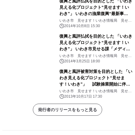
復興と風評払拭を目的とした 「いわき
見える化プロジェクト“見せます！い
わき”」 いわきの漁業復興“最新事
情”に関する 「築地市場」表敬訪問・
いわき市 見せます！いわき情報局 見せる
課
説明会開催される
2014年10月8日 15:30
復興と風評払拭を目的とした 「いわき
見える化プロジェクト“見せます！い
わき”」 いわき市見せる課「メディア
懇談会」を開催
いわき市 見せます！いわき情報局 見せる
課
2014年3月25日 18:00
復興と風評被害対策を目的とした 「い
わき見える化プロジェクト“見せま
す！いわき”」 試験操業開始に伴い
沿岸漁業の「見える化」を推進
いわき市 見せます！いわき情報局 見せる
課
2013年10月17日 17:30
発行者のリリースをもっと見る