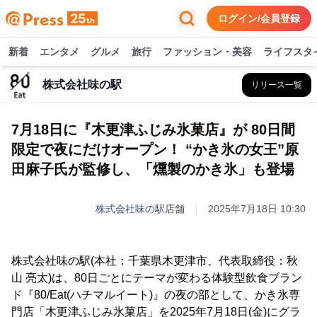
ログイン/会員登録
新着
エンタメ
グルメ
旅行
ファッション・美容
ライフスタ
株式会社味の駅
リリース一覧
7月18日に『木更津ふじみ氷菓店』が 80日間
限定で夜にだけオープン！ “かき氷の女王”原
田麻子氏が監修し、「燻製のかき氷」も登場
株式会社味の駅
店舗
2025年7月18日 10:30
株式会社味の駅(本社：千葉県木更津市、代表取締役：秋
山 亮太)は、80日ごとにテーマが変わる体験型飲食ブラン
ド『80/Eat(ハチマルイート)』の夜の部として、かき氷専
門店「木更津ふじみ氷菓店」を2025年7月18日(金)にグラ