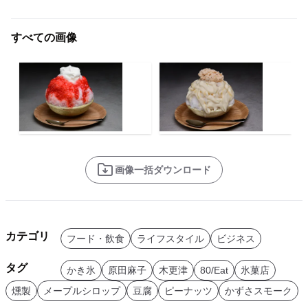
すべての画像
画像一括ダウンロード
カテゴリ
フード・飲食
ライフスタイル
ビジネス
タグ
かき氷
原田麻子
木更津
80/Eat
氷菓店
燻製
メープルシロップ
豆腐
ピーナッツ
かずさスモーク