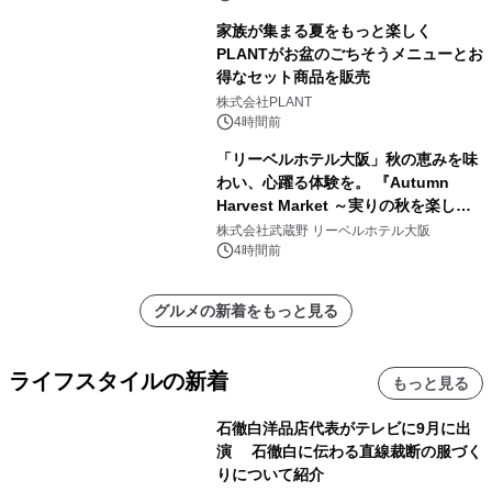
家族が集まる夏をもっと楽しく
PLANTがお盆のごちそうメニューとお
得なセット商品を販売
株式会社PLANT
4時間前
「リーベルホテル大阪」秋の恵みを味
わい、心躍る体験を。 『Autumn
Harvest Market ～実りの秋を楽しむ
ディナー&スイーツビュッフェ～』を9
株式会社武蔵野 リーベルホテル大阪
月18日より開催！
4時間前
グルメの新着をもっと見る
ライフスタイルの新着
もっと見る
石徹白洋品店代表がテレビに9月に出
演 石徹白に伝わる直線裁断の服づく
りについて紹介