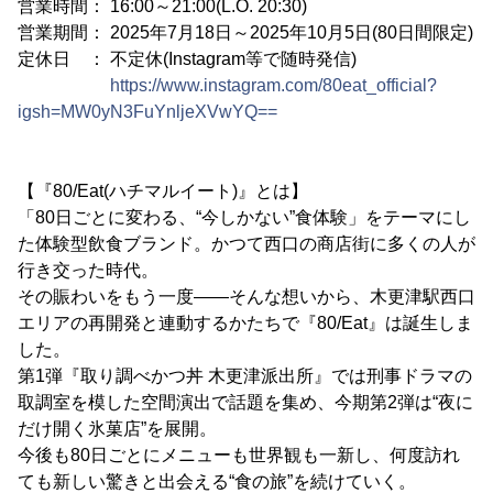
営業時間： 16:00～21:00(L.O. 20:30)
営業期間： 2025年7月18日～2025年10月5日(80日間限定)
定休日 ： 不定休(Instagram等で随時発信)
https://www.instagram.com/80eat_official?
igsh=MW0yN3FuYnljeXVwYQ==
【『80/Eat(ハチマルイート)』とは】
「80日ごとに変わる、“今しかない”食体験」をテーマにし
た体験型飲食ブランド。かつて西口の商店街に多くの人が
行き交った時代。
その賑わいをもう一度――そんな想いから、木更津駅西口
エリアの再開発と連動するかたちで『80/Eat』は誕生しま
した。
第1弾『取り調べかつ丼 木更津派出所』では刑事ドラマの
取調室を模した空間演出で話題を集め、今期第2弾は“夜に
だけ開く氷菓店”を展開。
今後も80日ごとにメニューも世界観も一新し、何度訪れ
ても新しい驚きと出会える“食の旅”を続けていく。