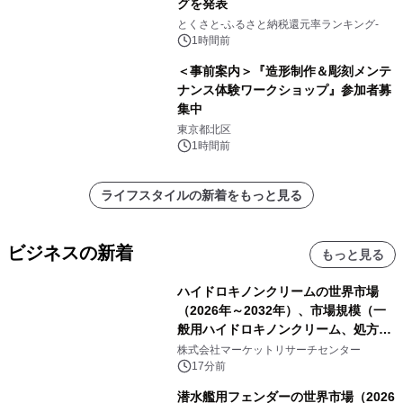
グを発表
とくさと-ふるさと納税還元率ランキング-
1時間前
＜事前案内＞『造形制作＆彫刻メンテ
ナンス体験ワークショップ』参加者募
集中
東京都北区
1時間前
ライフスタイルの新着をもっと見る
ビジネスの新着
もっと見る
ハイドロキノンクリームの世界市場
（2026年～2032年）、市場規模（一
般用ハイドロキノンクリーム、処方用
ハイドロキノンクリーム）・分析レポ
株式会社マーケットリサーチセンター
ートを発表
17分前
潜水艦用フェンダーの世界市場（2026