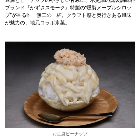
豆腐とピーナッツのやさしい甘みに、木更津の燻製調味料
ブランド『かずさスモーク』特製の“燻製メープルシロッ
プ”が香る唯一無二の一杯。クラフト感と奥行きある風味
が魅力の、地元コラボ氷菓。
お豆腐ピーナッツ