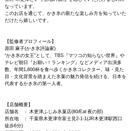
なっています。
このお店を通じて、かき氷の新たな楽しみ方を知っていた
だけたら嬉しいです。
【監修者プロフィール】
原田 麻子(かき氷評論家)
“かき氷の女王”として、TBS『マツコの知らない世界』や
テレビ朝日『お願い！ランキング』などメディア出演多
数。年間1,800杯を食べ歩くかき氷コレクター。味・見た
目・文化背景を踏まえた氷菓の魅力発信を続ける、日本を
代表するかき氷の第一人者。
【店舗概要】
店舗名 ： 木更津ふじみ氷菓店(80/Eat 夜の部)
所在地 ： 千葉県木更津市富士見2-1-1(JR木更津駅西口
徒歩6分)