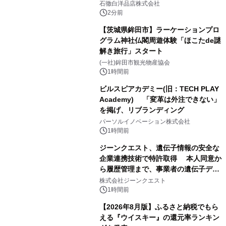
石徹白洋品店株式会社
2分前
【茨城県鉾田市】ラーケーションプロ
グラム神社仏閣周遊体験「ほこたde謎
解き旅行」スタート
(一社)鉾田市観光物産協会
1時間前
ビルスピアカデミー(旧：TECH PLAY
Academy) 「変革は外注できない」
を掲げ、リブランディング
パーソルイノベーション株式会社
1時間前
ジーンクエスト、遺伝子情報の安全な
企業連携技術で特許取得 本人同意か
ら履歴管理まで、事業者の遺伝子デー
タ活用を支援
株式会社ジーンクエスト
1時間前
【2026年8月版】ふるさと納税でもら
える『ウイスキー』の還元率ランキン