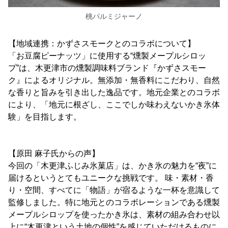
桃パルミジャーノ
【地域連携：かずさスモークとのコラボについて】
「お豆腐ピーナッツ」に使用する“燻製メープルシロッ
プ”は、木更津市の燻製調味料ブランド『かずさスモー
ク』によるオリジナル。無添加・無香料にこだわり、自然
な香りと旨みを引き出した逸品です。地元企業とのコラボ
により、「地元に根ざし、ここでしか味わえないかき氷体
験」を目指します。
【原田 麻子氏からの声】
今回の「木更津ふじみ氷菓店」は、かき氷の魅力を“夜”に
届けるというとてもユニークな挑戦です。 味・素材・香
り・空間、すべてに「物語」が宿るような一杯を意識して
監修しました。特に地元とのコラボレーションである燻製
メープルシロップを使ったかき氷は、素材の組み合わせ以
上に“木更津という土地の個性”を感じていただけるものに