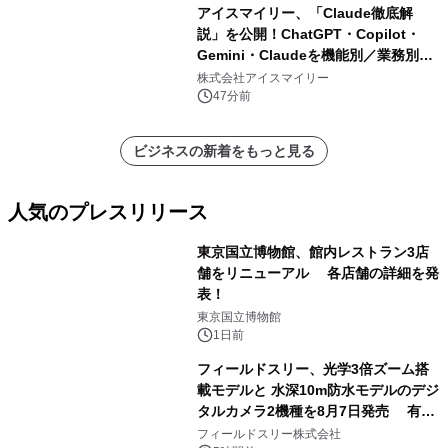
アイスマイリー、「Claude徹底解
説」を公開！ChatGPT・Copilot・
Gemini・Claudeを機能別／業務別に
比較―自社に合う生成AIの選び方がわ
株式会社アイスマイリー
かる実践ガイド
47分前
ビジネスの新着をもっと見る
人気のプレスリリース
東京国立博物館、館内レストラン3店
舗をリニューアル 各店舗の詳細を発
表！
1
東京国立博物館
1日前
フィールドスリー、光学3倍ズーム搭
載モデルと 水深10m防水モデルのデジ
タルカメラ2機種を8月7日発売 有効
2
約1300万画素、用途別に選べるコンデ
フィールドスリー株式会社