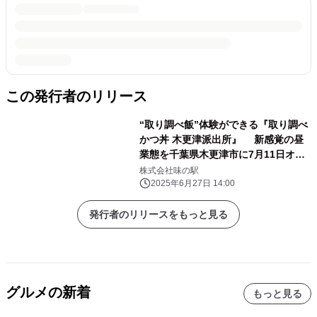
この発行者のリリース
“取り調べ飯”体験ができる『取り調べ
かつ丼 木更津派出所』 新感覚の昼
業態を千葉県木更津市に7月11日オー
プン！
株式会社味の駅
2025年6月27日 14:00
発行者のリリースをもっと見る
グルメの新着
もっと見る