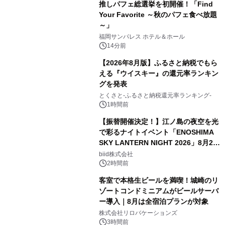
推しパフェ総選挙を初開催！「Find
Your Favorite ～秋のパフェ食べ放題
～」
福岡サンパレス ホテル＆ホール
14分前
【2026年8月版】ふるさと納税でもら
える『ウイスキー』の還元率ランキン
グを発表
とくさと-ふるさと納税還元率ランキング-
1時間前
【振替開催決定！】江ノ島の夜空を光
で彩るナイトイベント「ENOSHIMA
SKY LANTERN NIGHT 2026」8月22
日(土)振替開催＆受付スタート！
biid株式会社
2時間前
客室で本格生ビールを満喫！城崎のリ
ゾートコンドミニアムがビールサーバ
ー導入｜8月は全宿泊プランが対象
株式会社リロバケーションズ
3時間前