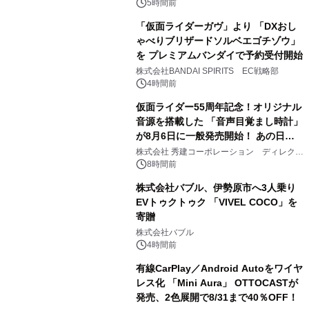
ジ新登場
5時間前
「仮面ライダーガヴ」より 「DXおし
ゃべりブリザードソルベエゴチゾウ」
を プレミアムバンダイで予約受付開始
3
株式会社BANDAI SPIRITS EC戦略部
4時間前
仮面ライダー55周年記念！オリジナル
音源を搭載した 「音声目覚まし時計」
が8月6日に一般発売開始！ あの日の
4
大興奮が今甦る
株式会社 秀建コーポレーション ディレクト
アートギャラリー
8時間前
株式会社バブル、伊勢原市へ3人乗り
EVトゥクトゥク 「VIVEL COCO」を
寄贈
5
株式会社バブル
4時間前
有線CarPlay／Android Autoをワイヤ
レス化 「Mini Aura」 OTTOCASTが
発売、2色展開で8/31まで40％OFF！
6