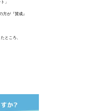
ート」
の方が『賛成』
したところ、