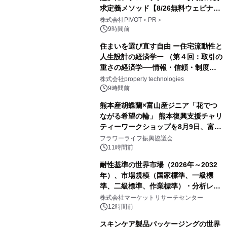
求定義メソッド【8/26無料ウェビナ
ー】株式会社PIVOT
株式会社PIVOT＜PR＞
9時間前
住まいを選び直す自由 ー住宅流動性と
人生設計の経済学ー （第４回：取引の
重さの経済学──情報・信頼・制度を
PropTechはどう組み替えるか）｜
株式会社property technologies
PropTech-Lab
9時間前
熊本産胡蝶蘭×富山産ジニア「花でつ
ながる希望の輪」 熊本復興支援チャリ
ティーワークショップを8月9日、富
山・射水で開催
フラワーライフ振興協議会
11時間前
耐性基準の世界市場（2026年～2032
年）、市場規模（国家標準、一級標
準、二級標準、作業標準）・分析レポ
ートを発表
株式会社マーケットリサーチセンター
12時間前
スキンケア製品パッケージングの世界