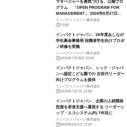
マネージャーを勇気づける、公開プロ
グラム 「OPEN PROGRAM FOR
MANAGEMENT」 2026年8月27日よ
り開講
インパクトジャパン株式会社
7日前
インパクトジャパン、26年度あしなが
学生募金事務局 役職者学生向けプロボ
ノ研修を実施
インパクトジャパン株式会社
2026年7月28日 15:00
インパクトジャパン、シック・ジャパ
ンへ認定こども園での 次世代リーダー
向けプログラムを提供
インパクトジャパン株式会社
2026年7月7日 13:00
インパクトジャパン、企業の人材開発
投資を若者支援へ還流する リーダーシ
ップ・エコシステム(R) 7年目に
インパクトジャパン株式会社
2026年6月1日 13:00