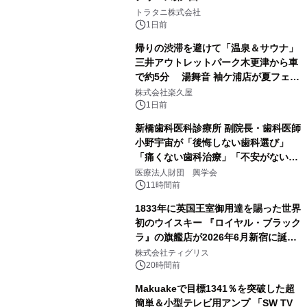
2
トラタニ株式会社
1日前
帰りの渋滞を避けて「温泉＆サウナ」
三井アウトレットパーク木更津から車
で約5分 湯舞音 袖ケ浦店が夏フェア
3
メニューを提供
株式会社楽久屋
1日前
新橋歯科医科診療所 副院長・歯科医師
小野宇宙が「後悔しない歯科選び」
「痛くない歯科治療」「不安がない治
4
療計画」をテーマに専門監修
医療法人財団 興学会
11時間前
1833年に英国王室御用達を賜った世界
初のウイスキー 『ロイヤル・ブラック
ラ』の旗艦店が2026年6月新宿に誕
5
生 バカルディ ジャパンと連携した
株式会社ティグリス
没入型バー「BAR Arca」
20時間前
Makuakeで目標1341％を突破した超
簡単＆小型テレビ用アンプ 「SW TV