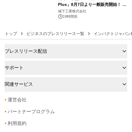
Plus」8月7日より一般販売開始！ ケ
6
ーブル1本つなぐだけ、テレビの音が
城下工業株式会社
ぐっと豊かに
19時間前
トップ
ビジネスのプレスリリース一覧
インパクトジャパン
プレスリリース配信
サポート
関連サービス
•
運営会社
•
パートナープログラム
•
利用規約