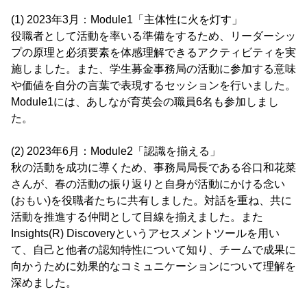
(1) 2023年3月：Module1「主体性に火を灯す」
役職者として活動を率いる準備をするため、リーダーシッ
プの原理と必須要素を体感理解できるアクティビティを実
施しました。また、学生募金事務局の活動に参加する意味
や価値を自分の言葉で表現するセッションを行いました。
Module1には、あしなが育英会の職員6名も参加しまし
た。
(2) 2023年6月：Module2「認識を揃える」
秋の活動を成功に導くため、事務局局長である谷口和花菜
さんが、春の活動の振り返りと自身が活動にかける念い
(おもい)を役職者たちに共有しました。対話を重ね、共に
活動を推進する仲間として目線を揃えました。また
Insights(R) Discoveryというアセスメントツールを用い
て、自己と他者の認知特性について知り、チームで成果に
向かうために効果的なコミュニケーションについて理解を
深めました。