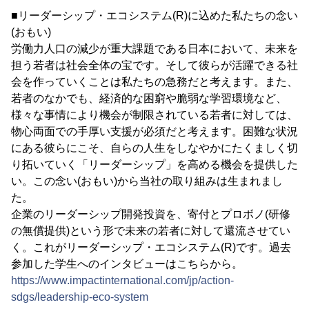
■リーダーシップ・エコシステム(R)に込めた私たちの念い
(おもい)
労働力人口の減少が重大課題である日本において、未来を
担う若者は社会全体の宝です。そして彼らが活躍できる社
会を作っていくことは私たちの急務だと考えます。また、
若者のなかでも、経済的な困窮や脆弱な学習環境など、
様々な事情により機会が制限されている若者に対しては、
物心両面での手厚い支援が必須だと考えます。困難な状況
にある彼らにこそ、自らの人生をしなやかにたくましく切
り拓いていく「リーダーシップ」を高める機会を提供した
い。この念い(おもい)から当社の取り組みは生まれまし
た。
企業のリーダーシップ開発投資を、寄付とプロボノ(研修
の無償提供)という形で未来の若者に対して還流させてい
く。これがリーダーシップ・エコシステム(R)です。過去
参加した学生へのインタビューはこちらから。
https://www.impactinternational.com/jp/action-
sdgs/leadership-eco-system