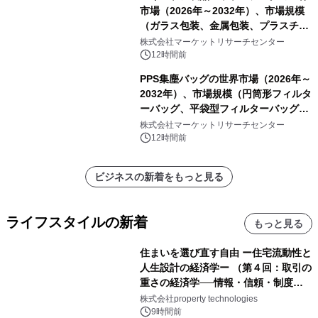
市場（2026年～2032年）、市場規模
（ガラス包装、金属包装、プラスチッ
ク包装、その他）・分析レポートを発
株式会社マーケットリサーチセンター
表
12時間前
PPS集塵バッグの世界市場（2026年～
2032年）、市場規模（円筒形フィルタ
ーバッグ、平袋型フィルターバッグ、
プリーツフィルターバッグ、その
株式会社マーケットリサーチセンター
他）・分析レポートを発表
12時間前
ビジネスの新着をもっと見る
ライフスタイルの新着
もっと見る
住まいを選び直す自由 ー住宅流動性と
人生設計の経済学ー （第４回：取引の
重さの経済学──情報・信頼・制度を
PropTechはどう組み替えるか）｜
株式会社property technologies
PropTech-Lab
9時間前