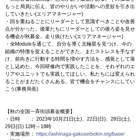
もっと局員に伝え、皆のやりがいや活動への意欲を引き出
していきたい(エリアマネージャー)
・回を重ねるごとにリーダーとして意識すべきことや改善
点が分かった。後輩たちにリーダーとしての後ろ姿を見せ
る機会が秋募金。走り抜けたい(エリアマネージャー)
・全Moduleを通じて、自分を導く北極星を見つけ、今の
組織の特徴を捉えることができた。またストレスを手なず
け、前向きに行動する時間を増やす方法を、感覚として落
とし込めた。今回研修内で実践したことを、それぞれのエ
リアやユニットでも実践してほしい。私たちには変えられ
ることがまだたくさんある。皆で機会をチャンスにしてい
こう(事務局長)
【秋の全国一斉街頭募金概要】
・日時 ： 2023年10月21日(土)、22日(日)、28日(土)、
29日(日) 12時～18時
・実施場所：
https://ashinaga-gakuseibokin.org/base/