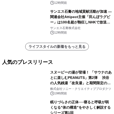
12時間前
サンエス石膏の地域貢献活動が加速 ―
関連会社Attipect主催「田んぼラグビ
ー」は100名超が熱狂しNHKで放送さ
れました。
サンエス石膏株式会社
12時間前
ライフスタイルの新着をもっと見る
人気のプレスリリース
スヌーピーの湯が登場！ 「サウナのあ
とに楽しむPEANUTS」第2弾 渋谷
の人気銭湯「改良湯」と期間限定のコ
1
ラボレーション サウナイキタイコラ
株式会社ソニー・クリエイティブプロダクツ
ボグッズも発売決定！
19時間前
眠りづらさの正体──寝ると呼吸が弱
くなる"体の構造"をやさしく解説する
シリーズ第1回