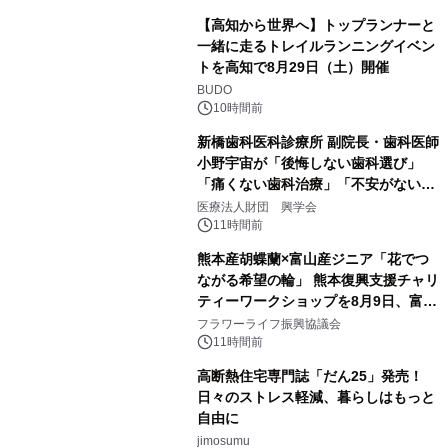
【高知から世界へ】トップランナーと
一緒に走るトレイルランニングイベン
トを高知で8月29日（土）開催
BUDO
10時間前
新橋歯科医科診療所 副院長・歯科医師
小野宇宙が「後悔しない歯科選び」
「痛くない歯科治療」「不安がない治
療計画」をテーマに専門監修
医療法人財団 興学会
11時間前
熊本産胡蝶蘭×富山産ジニア「花でつ
ながる希望の輪」 熊本復興支援チャリ
ティーワークショップを8月9日、富
山・射水で開催
フラワーライフ振興協議会
11時間前
高断熱住宅専門誌「だん25」発売！
日々のストレス軽減、暮らしはもっと
自由に
jimosumu