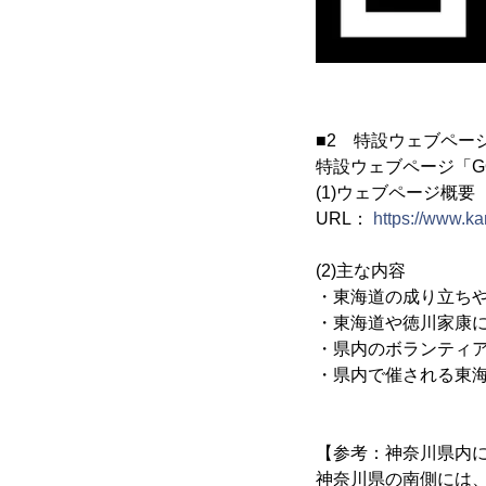
■2 特設ウェブペー
特設ウェブページ「G
(1)ウェブページ概要
URL：
https://www.k
(2)主な内容
・東海道の成り立ちや
・東海道や徳川家康
・県内のボランティ
・県内で催される東
【参考：神奈川県内
神奈川県の南側には