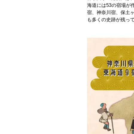
海道には53の宿場
宿、神奈川宿、保土
も多くの史跡が残っ