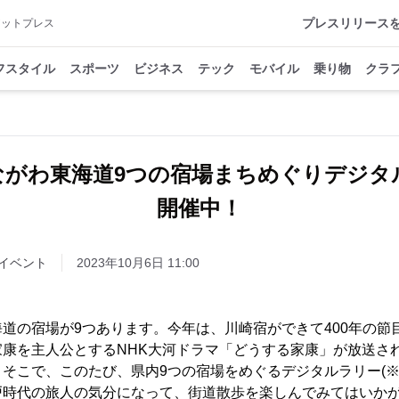
プレスリリース
アットプレス
フスタイル
スポーツ
ビジネス
テック
モバイル
乗り物
クラ
かながわ東海道9つの宿場まちめぐりデジタ
開催中！
イベント
2023年10月6日 11:00
道の宿場が9つあります。今年は、川崎宿ができて400年の節
家康を主人公とするNHK大河ドラマ「どうする家康」が放送さ
そこで、このたび、県内9つの宿場をめぐるデジタルラリー(※
戸時代の旅人の気分になって、街道散歩を楽しんでみてはいか