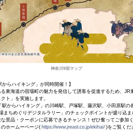
神奈川9宿マップ
駅からハイキング」が同時開催！】
ある東海道の宿場町の魅力を発信して誘客を促進するため、JR
ェクト」を実施します。
「駅からハイキング」の川崎駅、戸塚駅、藤沢駅、小田原駅の各
宿場まちめぐりデジタルラリー」のチェックポイントが盛り込ま
敵な景品・クーポンに応募できるチャンス！ぜひ奮ってご参加
のホームーページ(
https://www.jreast.co.jp/ekihai/
)をご覧くだ