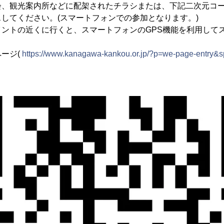
会、観光案内所などに配架されたチラシまたは、下記二次元コ
してください。(スマートフォンでの参加となります。)
イントの近くに行くと、スマートフォンのGPS機能を利用して
ージ(
https://www.kanagawa-kankou.or.jp/?p=we-page-entry&