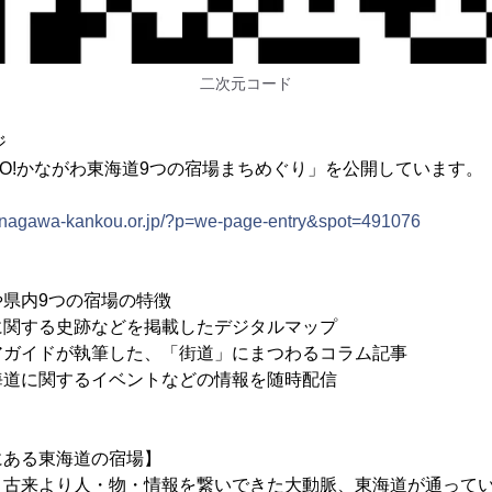
二次元コード
ジ
O!かながわ東海道9つの宿場まちめぐり」を公開しています。
anagawa-kankou.or.jp/?p=we-page-entry&spot=491076
県内9つの宿場の特徴
に関する史跡などを掲載したデジタルマップ
アガイドが執筆した、「街道」にまつわるコラム記事
海道に関するイベントなどの情報を随時配信
にある東海道の宿場】
、古来より人・物・情報を繋いできた大動脈、東海道が通って