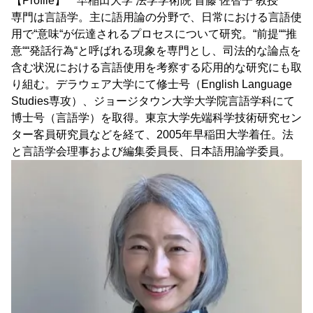
【Profile】 早稲田大学 法学学術院 首藤 佐智子 教授
専門は言語学。主に語用論の分野で、日常における言語使
用で“意味“が伝達されるプロセスについて研究。“前提““推
意““発話行為“と呼ばれる現象を専門とし、司法的な論点を
含む状況における言語使用を考察する応用的な研究にも取
り組む。デラウェア大学にて修士号（English Language
Studies専攻）、ジョージタウン大学大学院言語学科にて
博士号（言語学）を取得。東京大学先端科学技術研究セン
ター客員研究員などを経て、2005年早稲田大学着任。法
と言語学会理事および編集委員長、日本語用論学委員。