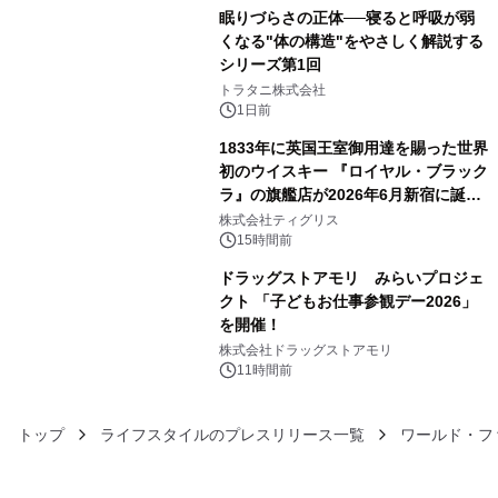
眠りづらさの正体──寝ると呼吸が弱
くなる"体の構造"をやさしく解説する
シリーズ第1回
4
トラタニ株式会社
1日前
1833年に英国王室御用達を賜った世界
初のウイスキー 『ロイヤル・ブラック
ラ』の旗艦店が2026年6月新宿に誕
5
生 バカルディ ジャパンと連携した
株式会社ティグリス
没入型バー「BAR Arca」
15時間前
ドラッグストアモリ みらいプロジェ
クト 「子どもお仕事参観デー2026」
を開催！
6
株式会社ドラッグストアモリ
11時間前
トップ
ライフスタイルのプレスリリース一覧
ワールド・フ