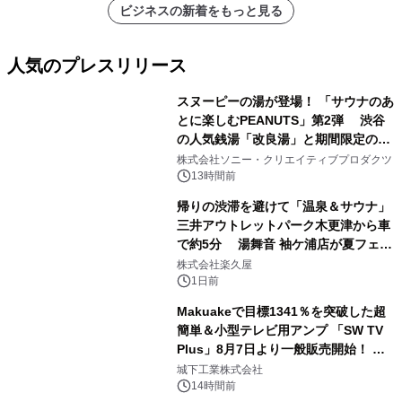
ビジネスの新着をもっと見る
人気のプレスリリース
スヌーピーの湯が登場！ 「サウナのあ
とに楽しむPEANUTS」第2弾 渋谷
の人気銭湯「改良湯」と期間限定のコ
1
ラボレーション サウナイキタイコラ
株式会社ソニー・クリエイティブプロダクツ
ボグッズも発売決定！
13時間前
帰りの渋滞を避けて「温泉＆サウナ」
三井アウトレットパーク木更津から車
で約5分 湯舞音 袖ケ浦店が夏フェア
2
メニューを提供
株式会社楽久屋
1日前
Makuakeで目標1341％を突破した超
簡単＆小型テレビ用アンプ 「SW TV
Plus」8月7日より一般販売開始！ ケ
3
ーブル1本つなぐだけ、テレビの音が
城下工業株式会社
ぐっと豊かに
14時間前