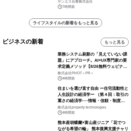
れました。
サンエス石膏株式会社
7時間前
ライフスタイルの新着をもっと見る
ビジネスの新着
もっと見る
業務システム刷新の「見えていない課
題」にアプローチ。AI×UX専門家の要
求定義メソッド【8/26無料ウェビナ
ー】株式会社PIVOT
株式会社PIVOT＜PR＞
4時間前
住まいを選び直す自由 ー住宅流動性と
人生設計の経済学ー （第４回：取引の
重さの経済学──情報・信頼・制度を
PropTechはどう組み替えるか）｜
株式会社property technologies
PropTech-Lab
4時間前
熊本産胡蝶蘭×富山産ジニア「花でつ
ながる希望の輪」 熊本復興支援チャリ