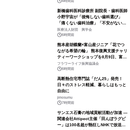
4時間前
新橋歯科医科診療所 副院長・歯科医師
小野宇宙が「後悔しない歯科選び」
「痛くない歯科治療」「不安がない治
療計画」をテーマに専門監修
医療法人財団 興学会
6時間前
熊本産胡蝶蘭×富山産ジニア「花でつ
ながる希望の輪」 熊本復興支援チャリ
ティーワークショップを8月9日、富
山・射水で開催
フラワーライフ振興協議会
6時間前
高断熱住宅専門誌「だん25」発売！
日々のストレス軽減、暮らしはもっと
自由に
jimosumu
7時間前
サンエス石膏の地域貢献活動が加速 ―
関連会社Attipect主催「田んぼラグビ
ー」は100名超が熱狂しNHKで放送さ