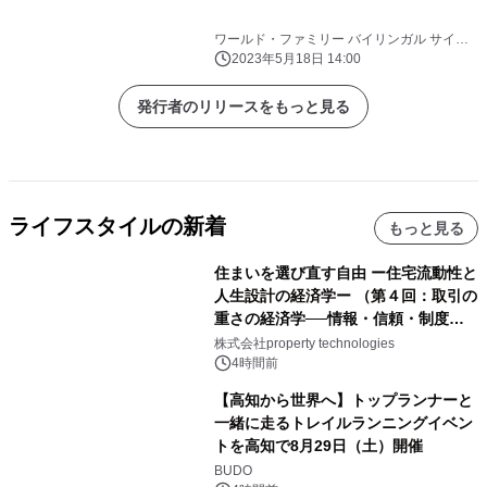
ワールド・ファミリー バイリンガル サイエ
ンス研究所
2023年5月18日 14:00
発行者のリリースをもっと見る
ライフスタイルの新着
もっと見る
住まいを選び直す自由 ー住宅流動性と
人生設計の経済学ー （第４回：取引の
重さの経済学──情報・信頼・制度を
PropTechはどう組み替えるか）｜
株式会社property technologies
PropTech-Lab
4時間前
【高知から世界へ】トップランナーと
一緒に走るトレイルランニングイベン
トを高知で8月29日（土）開催
BUDO