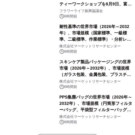
ティーワークショップを8月9日、富
山・射水で開催
フラワーライフ振興協議会
6時間前
耐性基準の世界市場（2026年～2032
年）、市場規模（国家標準、一級標
準、二級標準、作業標準）・分析レポ
ートを発表
株式会社マーケットリサーチセンター
6時間前
スキンケア製品パッケージングの世界
市場（2026年～2032年）、市場規模
（ガラス包装、金属包装、プラスチッ
ク包装、その他）・分析レポートを発
株式会社マーケットリサーチセンター
表
6時間前
PPS集塵バッグの世界市場（2026年～
2032年）、市場規模（円筒形フィルタ
ーバッグ、平袋型フィルターバッグ、
プリーツフィルターバッグ、その
株式会社マーケットリサーチセンター
他）・分析レポートを発表
6時間前