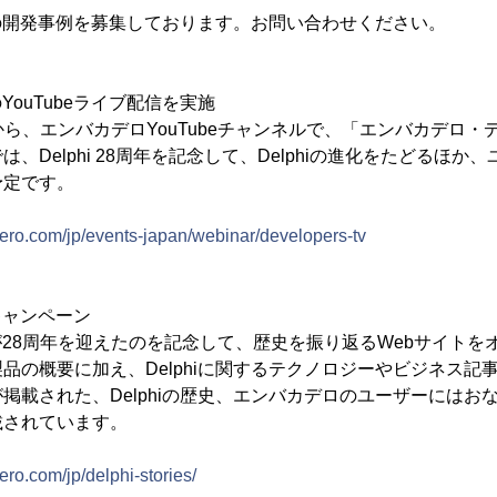
iでの開発事例を募集しております。お問い合わせください。
念のYouTubeライブ配信を実施
7時から、エンバカデロYouTubeチャンネルで、「エンバカデロ
、Delphi 28周年を記念して、Delphiの進化をたどるほか
予定です。
ero.com/jp/events-japan/webinar/developers-tv
念キャンペーン
iが28周年を迎えたのを記念して、歴史を振り返るWebサイト
品の概要に加え、Delphiに関するテクノロジーやビジネス記
掲載された、Delphiの歴史、エンバカデロのユーザーにはお
載されています。
ro.com/jp/delphi-stories/