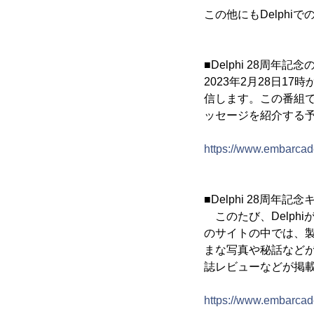
この他にもDelph
■Delphi 28周年記
2023年2月28日1
信します。この番組では
ッセージを紹介する
https://www.embarcad
■Delphi 28周年記
このたび、Delph
のサイトの中では、製
まな写真や秘話などが
誌レビューなどが掲
https://www.embarcade