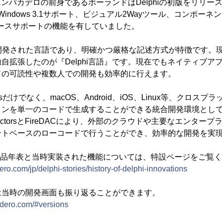
、エンバカデロの前身であるボーランドはDelphiの初版をリリ
-bit Windows 3.1サポート、ビジュアル2Wayツール、コンポーネン
タベースサポートの機能を有していました。
に開発された言語であり、明確かつ厳格な記述方式が特徴です。
自拡張したのが『Delphi言語』です。現在でもネイティブア
ドの可読性や複数人での開発も効率的に行えます。
だけでなく、macOS、Android、iOS、Linux等、クロス
ョンを単一のコードで生成することができる統合開発環境とし
 ConnectorsとFireDACにより、外部のクラウドや主要なエンタ
ントベースのローコードで行うことができ、効率的な開発を実
までの製品年表と当時実装された機能については、特設ページをご覧
o.com/jp/delphi-stories/history-of-delphi-innovations
は当時の開発画面も振り返ることができます。
adero.com/#versions