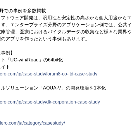
野での事例を多数掲載
たソフトウェア開発は、汎用性と安定性の高さから個人用途から
ます。エンタープライズ分野のアプリケーション例では、公共
在庫管理、医療におけるバイタルデータの収集など様々な業界
理のアプリを作ったという事例もあります。
発事例】
UC-win/Road」の64bit化
エイト
ro.com/jp/case-study/forum8-co-ltd-case-study
ルソリューション「AQUA-V」の開発環境を1本化
ro.com/jp/case-study/dk-corporation-case-study
dero.com/ja/category/casestudy/