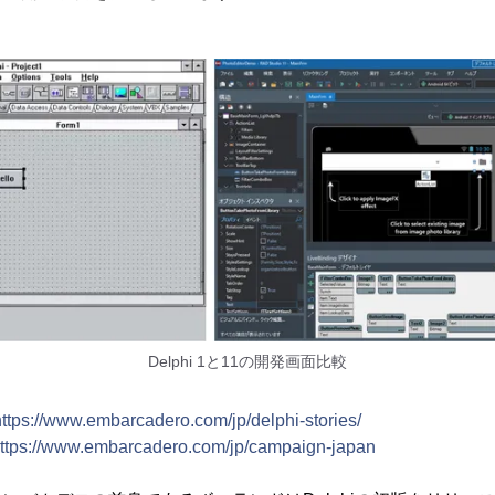
Delphi 1と11の開発画面比較
https://www.embarcadero.com/jp/delphi-stories/
ttps://www.embarcadero.com/jp/campaign-japan