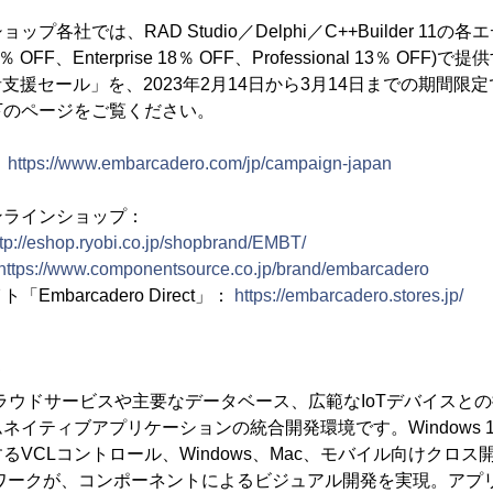
各社では、RAD Studio／Delphi／C++Builder 11
28％ OFF、Enterprise 18％ OFF、Professional 13％ OFF)
発者支援セール」を、2023年2月14日から3月14日までの期間
下のページをご覧ください。
：
https://www.embarcadero.com/jp/campaign-japan
ンラインショップ：
ttp://eshop.ryobi.co.jp/shopbrand/EMBT/
https://www.componentsource.co.jp/brand/embarcadero
mbarcadero Direct」：
https://embarcadero.stores.jp/
て
は、クラウドサービスや主要なデータベース、広範なIoTデバイスと
ネイティブアプリケーションの統合開発環境です。Windows 
るVCLコントロール、Windows、Mac、モバイル向けクロス
フレームワークが、コンポーネントによるビジュアル開発を実現。ア