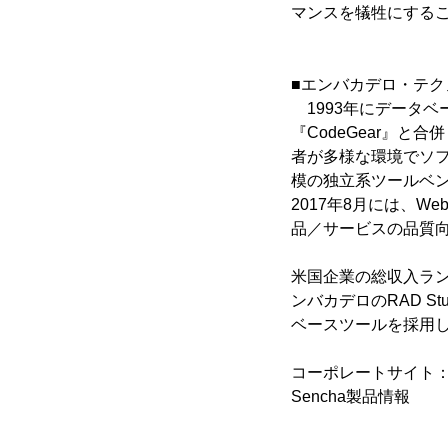
マンスを犠牲にする
■エンバカデロ・テク
1993年にデータベ
『CodeGear』
者が多様な環境でソ
模の独立系ツールベン
2017年8月には、
品／サービスの品質
米国企業の総収入ランキ
ンバカデロのRAD Stu
ベースツールを採用
コーポレートサイト
Sencha製品情報 