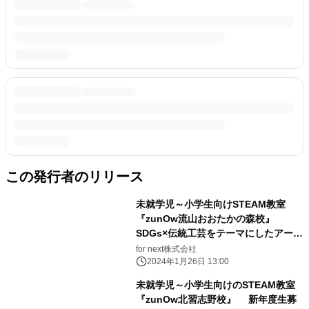
この発行者のリリース
未就学児～小学生向けSTEAM教室
『zunOw流山おおたかの森校』
SDGs×伝統工芸をテーマにしたアート
イベントを3月31日開催
for next株式会社
2024年1月26日 13:00
未就学児～小学生向けのSTEAM教室
『zunOw北習志野校』 新年度生募