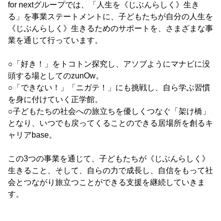
for nextグループでは、「人生を《じぶんらしく》生き
る」を事業ステートメントに、子どもたちが自分の人生を
《じぶんらしく》生きるためのサポートを、さまざまな事
業を通じて行っています。
○「好き！」をトコトン探究し、アソブようにマナビに没
頭する場としてのzunOw。
○「できない！」「ニガテ！」にも挑戦し、自ら学ぶ習慣
を身に付けていく正学館。
○子どもたちの社会への旅立ちを優しくつなぐ「架け橋」
となり、いつでも戻ってくることのできる居場所を創るキ
ャリアbase。
この3つの事業を通じて、子どもたちが《じぶんらしく》
生きること、そして、自らの力で成長し、自信をもって社
会とつながり旅立つことができる支援を継続していきま
す。