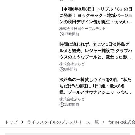
【令和8年8月8日】トリプル「8」の日
に発表！ ヨックモック・地域バージョ
ンの秋田デザイン缶が誕生 ～かわいい
4
秋田犬の子犬と秋田の四季と名所を巡
株式会社秋田ケーブルテレビ
るパッケージ～ 9月1日(火)秋田県内で
17時間前
販売開始
時間に追われず、丸ごと1日淡路島グ
ルメと観光、レジャー施設で クラブハ
ウスのようなプールと、変わった形の
5
サウナも 「THE BOXY AWAJI」のお
株式会社ぷらど
得な素泊まり連泊プランで
8時間前
淡路島の一棟貸しヴィラを2泊、"私た
ちだけ"の別荘に 1日1組・最大8名
様、プールとサウナとジェットバス付
6
きで Villa Mon Temps AWAJIの連泊
株式会社ぷらど
素泊りプラン
15時間前
トップ
ライフスタイルのプレスリリース一覧
for next株式