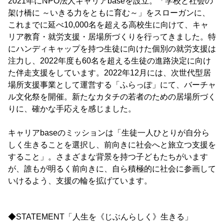
2021年にNPO法人キャリアbaseを設立。「学校と社会の
架け橋に ～いきる力をともに育む～」をスローガンに、
これまでに延べ10,000名を超える高校生に向けて、キャ
リア教育・就労支援・居場所づくりを行ってきました。特
にハンディキャップを持つ生徒に向けた個別の就労支援は
注力し、2022年度も60名を超える生徒の進路決定に向け
た伴走支援をしています。2022年12月には、次世代型居
場所支援事業として運営する「ふらっぽ」にて、バーチャ
ル文化祭を開催。新たなカタチの若者のための居場所づく
りに、確かな手応えを感じました。
キャリアbaseのミッションは「生徒一人ひとりが自分ら
しく生きることを選択し、前向きに社会へと旅立つ支援を
すること」。さまざまな背景を持つ子どもたちがいます
が、誰もが明るく前向きに、自ら積極的に社会に参画して
いけるよう、支援の輪を拡げています。
◆STATEMENT「人生を《じぶんらしく》生きる」