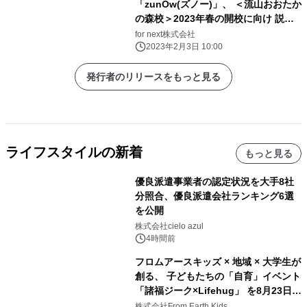
「zunOw(ズノー)」、 ＜流山おおたか
の森校＞2023年春の開校に向け 説明
会の受付を開始
for next株式会社
2023年2月3日 10:00
発行者のリリースをもっと見る
ライフスタイルの新着
もっと見る
優良派遣事業者の認定状況を大手8社
分照合、優良派遣会社ランキング6選
を公開
株式会社cielo azul
4時間前
フロムアースキッズ × 地域 × 大学生が
創る、 子どもたちの「自育」イベント
「諸福ジーク×Lifehug」 を8月23日
(日)開催
株式会社From Earth Kids