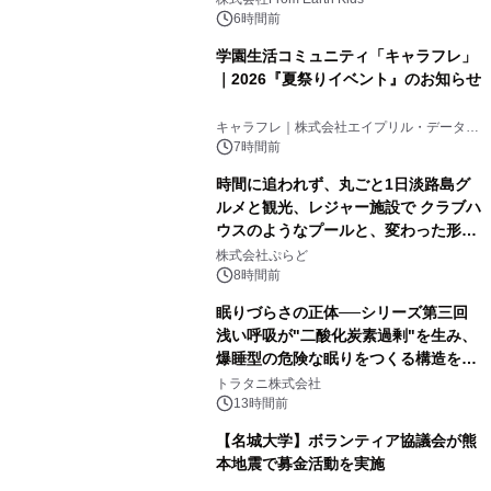
6時間前
学園生活コミュニティ「キャラフレ」
｜2026『夏祭りイベント』のお知らせ
キャラフレ｜株式会社エイプリル・データ・
デザインズ
7時間前
時間に追われず、丸ごと1日淡路島グ
ルメと観光、レジャー施設で クラブハ
ウスのようなプールと、変わった形の
サウナも 「THE BOXY AWAJI」のお
株式会社ぷらど
得な素泊まり連泊プランで
8時間前
眠りづらさの正体──シリーズ第三回
浅い呼吸が"二酸化炭素過剰"を生み、
爆睡型の危険な眠りをつくる構造を解
説
トラタニ株式会社
13時間前
【名城大学】ボランティア協議会が熊
本地震で募金活動を実施