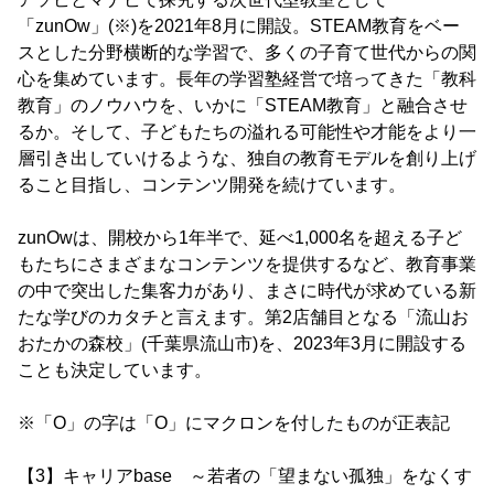
「zunOw」(※)を2021年8月に開設。STEAM教育をベー
スとした分野横断的な学習で、多くの子育て世代からの関
心を集めています。長年の学習塾経営で培ってきた「教科
教育」のノウハウを、いかに「STEAM教育」と融合させ
るか。そして、子どもたちの溢れる可能性や才能をより一
層引き出していけるような、独自の教育モデルを創り上げ
ること目指し、コンテンツ開発を続けています。
zunOwは、開校から1年半で、延べ1,000名を超える子ど
もたちにさまざまなコンテンツを提供するなど、教育事業
の中で突出した集客力があり、まさに時代が求めている新
たな学びのカタチと言えます。第2店舗目となる「流山お
おたかの森校」(千葉県流山市)を、2023年3月に開設する
ことも決定しています。
※「O」の字は「O」にマクロンを付したものが正表記
【3】キャリアbase ～若者の「望まない孤独」をなくす