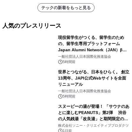
アーティストを フィーチャーしたアニ
テックの新着をもっと見る
メーションを公開～
人気のプレスリリース
現役留学生がつくる、留学生のため
の、留学生専用プラットフォーム
Japan Alumni Network（JAN）β版
1
をリリース
一般社団法人日本国際化推進協会
5時間前
世界とつながる、日本をひらく。 創立
13周年、JAPI公式Webサイトを全面
リニューアル
2
一般社団法人日本国際化推進協会
5時間前
スヌーピーの湯が登場！ 「サウナのあ
とに楽しむPEANUTS」第2弾 渋谷
の人気銭湯「改良湯」と期間限定のコ
3
ラボレーション サウナイキタイコラ
株式会社ソニー・クリエイティブプロダクツ
ボグッズも発売決定！
1日前