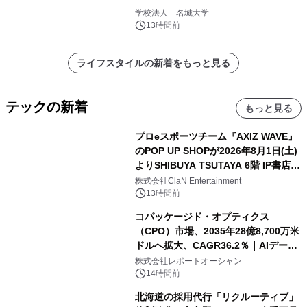
学校法人 名城大学
13時間前
ライフスタイルの新着をもっと見る
テックの新着
もっと見る
プロeスポーツチーム『AXIZ WAVE』
のPOP UP SHOPが2026年8月1日(土)
よりSHIBUYA TSUTAYA 6階 IP書店で
開催決定！！
株式会社ClaN Entertainment
13時間前
コパッケージド・オプティクス
（CPO）市場、2035年28億8,700万米
ドルへ拡大、CAGR36.2％｜AIデータ
センター・高速光通信需要が成長を加
株式会社レポートオーシャン
速
14時間前
北海道の採用代行「リクルーティブ」