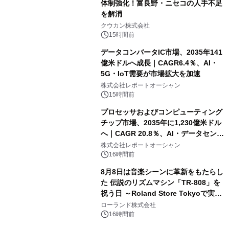
体制強化！富良野・ニセコの人手不足
を解消
クウカン株式会社
15時間前
データコンバータIC市場、2035年141
億米ドルへ成長｜CAGR6.4％、AI・
5G・IoT需要が市場拡大を加速
株式会社レポートオーシャン
15時間前
プロセッサおよびコンピューティング
チップ市場、2035年に1,230億米ドル
へ｜CAGR 20.8％、AI・データセンタ
ー需要が成長を牽引
株式会社レポートオーシャン
16時間前
8月8日は音楽シーンに革新をもたらし
た 伝説のリズムマシン「TR-808」を
祝う日 ～Roland Store Tokyoで実機
を展示しての 記念キャンペーンを開
ローランド株式会社
催 英国ラジオ「NTS」の 特別プログ
16時間前
ラムや、「TR-808」を愛する伝説的