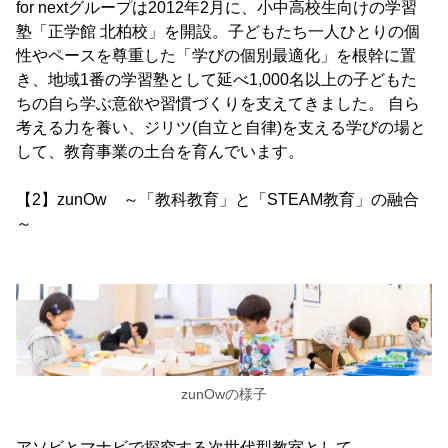
for nextグループは2012年2月に、小中高校生向けの学習
塾「正学館 北柏校」を開設。子どもたち一人ひとりの個
性やペースを尊重した「学びの個別最適化」を根幹に置
き、地域1番の学習塾として延べ1,000名以上の子どもた
ちの自ら学ぶ意欲や習慣づくりを支えてきました。 自ら
考える力を養い、ジリツ(自立と自律)を支える学びの場と
して、教育事業の土台を育んでいます。
【2】zunOw ～「教科教育」と「STEAM教育」の融合
～
zunOwの様子
アソビとマナビで探究する次世代型教室として