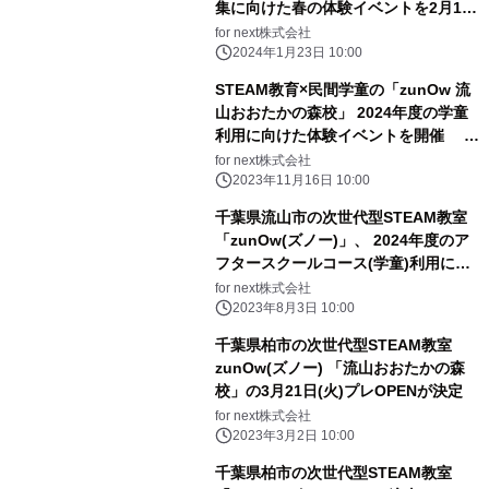
集に向けた春の体験イベントを2月12
日・23日に開催
for next株式会社
2024年1月23日 10:00
STEAM教育×民間学童の「zunOw 流
山おおたかの森校」 2024年度の学童
利用に向けた体験イベントを開催 ＜
11月23日(木)・12月3日(日)＞
for next株式会社
2023年11月16日 10:00
千葉県流山市の次世代型STEAM教室
「zunOw(ズノー)」、 2024年度のア
フタースクールコース(学童)利用に向
けた 説明会受付をスタート
for next株式会社
2023年8月3日 10:00
千葉県柏市の次世代型STEAM教室
zunOw(ズノー) 「流山おおたかの森
校」の3月21日(火)プレOPENが決定
for next株式会社
2023年3月2日 10:00
千葉県柏市の次世代型STEAM教室