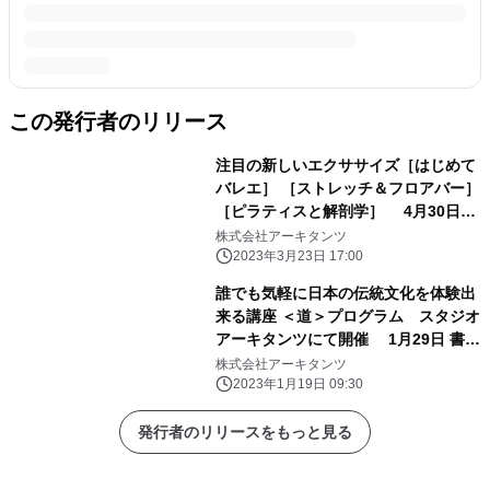
この発行者のリリース
注目の新しいエクササイズ［はじめて
バレエ］ ［ストレッチ＆フロアバー］
［ピラティスと解剖学］ 4月30日ま
で！いまならLINEのお友だち登録で、
株式会社アーキタンツ
初回無料受講
2023年3月23日 17:00
誰でも気軽に日本の伝統文化を体験出
来る講座 ＜道＞プログラム スタジオ
アーキタンツにて開催 1月29日 書道
(松尾光晴 日展会友、読売書法会理
株式会社アーキタンツ
事) 2月5日 いけばな(倉田康治 草月
2023年1月19日 09:30
流師範、いけばな作家)
発行者のリリースをもっと見る