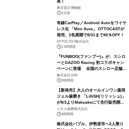
表！
1
東京国立博物館
1日前
有線CarPlay／Android Autoをワイヤ
レス化 「Mini Aura」 OTTOCASTが
発売、2色展開で8/31まで40％OFF！
2
OTTOCAST株式会社
11時間前
『FUNBOO(ファンブー)』が、スシロ
ーとGAZOO Racing 初コラボキャン
ペーンに登場 全国のスシロー店舗で
3
GR 4車種の FUNBOO(ミニカー)付き
株式会社JAM
メニューが展開されます
3時間前
【新発売】大人のオールインワン薬用
ジェル歯磨き 「LilliSH(リリッシュ)」
が8/3よりMakuakeにて先行販売開
4
始！
スモカ歯磨株式会社
4時間前
株式会社バブル、伊勢原市へ3人乗り