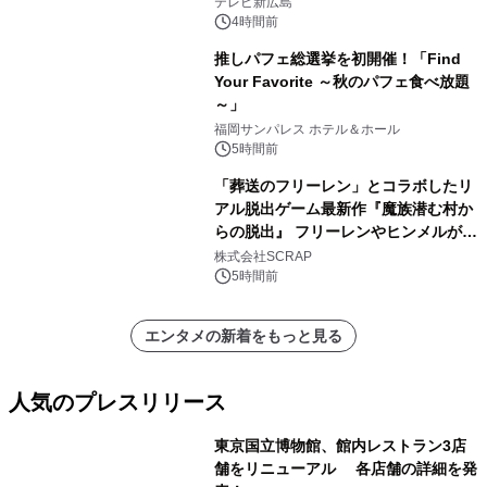
テレビ新広島
4時間前
推しパフェ総選挙を初開催！「Find
Your Favorite ～秋のパフェ食べ放題
～」
福岡サンパレス ホテル＆ホール
5時間前
「葬送のフリーレン」とコラボしたリ
アル脱出ゲーム最新作『魔族潜む村か
らの脱出』 フリーレンやヒンメルが武
器を手に魔族を見据える描き下ろしメ
株式会社SCRAP
インビジュアル公開
5時間前
エンタメの新着をもっと見る
人気のプレスリリース
東京国立博物館、館内レストラン3店
舗をリニューアル 各店舗の詳細を発