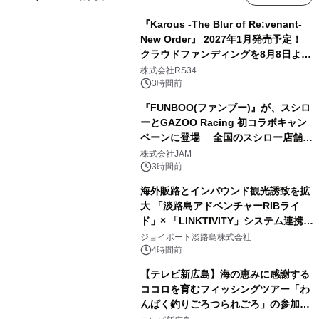
『Karous -The Blur of Re:venant-
New Order』 2027年1月発売予定！
クラウドファンディングを8月8日より
開始
株式会社RS34
3時間前
『FUNBOO(ファンブー)』が、スシロ
ーとGAZOO Racing 初コラボキャン
ペーンに登場 全国のスシロー店舗で
GR 4車種の FUNBOO(ミニカー)付き
株式会社JAM
メニューが展開されます
3時間前
海外販路とインバウンド観光誘致を拡
大 「淡路島アドベンチャーRIBライ
ド」× 「LINKTIVITY」システム連携を
開始！
ジョイポート淡路島株式会社
4時間前
【テレビ新広島】海の恵みに感謝する
ココロを育むフィッシングツアー「わ
んぱく釣りごろつられごろ」の参加小
学生を募集