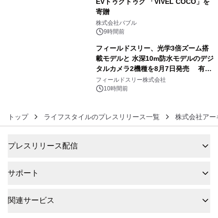
EVトゥクトゥク 「VIVEL COCO」を
寄贈
5
株式会社バブル
9時間前
フィールドスリー、光学3倍ズーム搭
載モデルと 水深10m防水モデルのデジ
タルカメラ2機種を8月7日発売 有効
6
約1300万画素、用途別に選べるコンデ
フィールドスリー株式会社
ジ新登場
10時間前
トップ
ライフスタイルのプレスリリース一覧
株式会社アー
プレスリリース配信
サポート
関連サービス