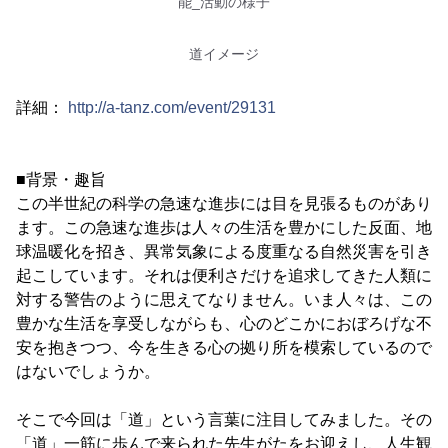
能_活動の様子
道イメージ
詳細：
http://a-tanz.com/event/29131
■背景・趣旨
この半世紀の科学の急速な進歩には目を見張るものがあり
ます。この急速な進歩は人々の生活を豊かにした反面、地
球温暖化を招き、異常気象による度重なる自然災害を引き
起こしています。それは便利さだけを追求してきた人類に
対する警告のように思えてなりません。いま人々は、この
豊かな生活を享受しながらも、心のどこかにおぼろげな不
安を抱きつつ、今を生きる心の拠り所を模索しているので
はないでしょうか。
そこで今回は「道」という言葉に注目してみました。その
「道」一筋に歩んで来られた先生がたをお迎えし、人生観