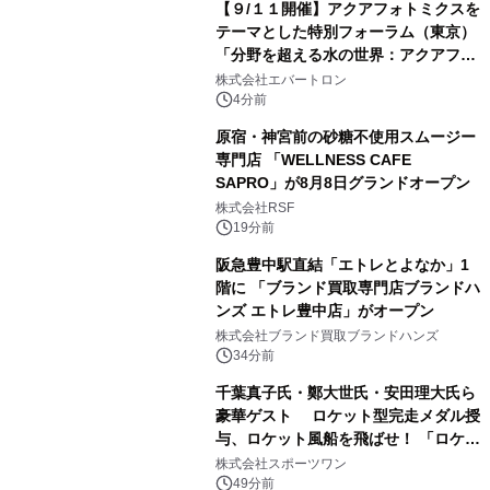
【９/１１開催】アクアフォトミクスを
テーマとした特別フォーラム（東京）
「分野を超える水の世界：アクアフォ
トミクスが切り拓く新しい科学の地
株式会社エバートロン
平」を開催
4分前
原宿・神宮前の砂糖不使用スムージー
専門店 「WELLNESS CAFE
SAPRO」が8月8日グランドオープン
株式会社RSF
19分前
阪急豊中駅直結「エトレとよなか」1
階に 「ブランド買取専門店ブランドハ
ンズ エトレ豊中店」がオープン
株式会社ブランド買取ブランドハンズ
34分前
千葉真子氏・鄭大世氏・安田理大氏ら
豪華ゲスト ロケット型完走メダル授
与、ロケット風船を飛ばせ！ 「ロケッ
トマラソン2026」開催
株式会社スポーツワン
49分前