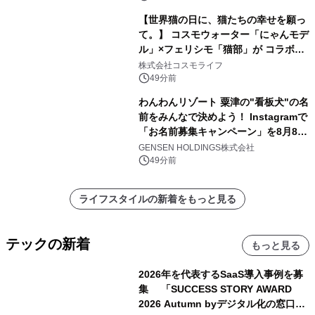
【世界猫の日に、猫たちの幸せを願っ
て。】 コスモウォーター「にゃんモデ
ル」×フェリシモ「猫部」が コラボキ
ャンペーンを実施
株式会社コスモライフ
49分前
わんわんリゾート 粟津の"看板犬"の名
前をみんなで決めよう！ Instagramで
「お名前募集キャンペーン」を8月8日
(土)より開催
GENSEN HOLDINGS株式会社
49分前
ライフスタイルの新着をもっと見る
テックの新着
もっと見る
2026年を代表するSaaS導入事例を募
集 「SUCCESS STORY AWARD
2026 Autumn byデジタル化の窓口」