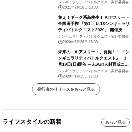
東京・芝浦工業大学附属中学高等学校
シンギュラリティバトルクエスト実行委員会
が総合優勝！
2021年2月18日 18:00
集え！ギーク系高校生！ AIアスリート
全国選手権 『第1回 U-18シンギュラリ
ティバトルクエスト2020』 開催決
定！
シンギュラリティバトルクエスト実行委員会
2020年7月29日 16:00
未来の「AIアスリート」発掘！！ 『シ
ンギュラリティバトルクエスト』 1
月19日(日)開催 ～未来の人材育成に向
けて、 トップクラスのAI技術関連企業
シンギュラリティバトルクエスト実行委員会
が競技を開発！！～
2020年1月15日 17:00
発行者のリリースをもっと見る
ライフスタイルの新着
もっと見る