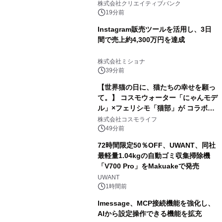
開催
株式会社クリエイティブバンク
19分前
Instagram販売ツールを活用し、3日
間で売上約4,300万円を達成
株式会社ミショナ
39分前
【世界猫の日に、猫たちの幸せを願っ
て。】 コスモウォーター「にゃんモデ
ル」×フェリシモ「猫部」が コラボキ
ャンペーンを実施
株式会社コスモライフ
49分前
72時間限定50％OFF、UWANT、同社
最軽量1.04kgの自動ゴミ収集掃除機
「V700 Pro」をMakuakeで発売
UWANT
1時間前
lmessage、MCP接続機能を強化し、
AIから設定操作できる機能を拡充