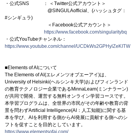
・公式SNS ： ＜Twitter公式アカウント＞
@SINGULAofficial、(ハッシュタグ：
#シンギュラ)
＜Facebook公式アカウント＞
https://www.facebook.com/singularitybq
・公式YouTubeチャンネル：
https://www.youtube.com/channel/UCDkWs2GPHylZeKITW
■Elements of AIについて
The Elements of AI(エレメンツオブエーアイ)は、
University of Helsinki(ヘルシンキ大学)およびフィンランド
の教育テクノロジー企業であるMinnaLearn(ミンナラーン)
が共同で開発、運営する無料オンライン学習コースです。
本学習プログラムは、全世界の市民がその年齢や教育の背
景を問わずArtificial Intelligence(AI：人工知能)に関する基
本を学び、AIを利用する側からAI発展に貢献する側へのシ
フトを促すことを目的としています。
https://www.elementsofai.com/