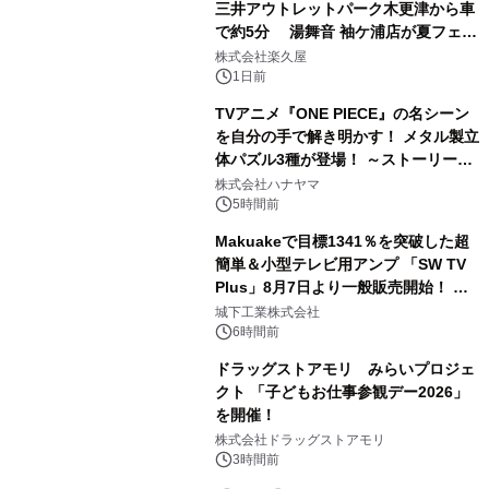
三井アウトレットパーク木更津から車
で約5分 湯舞音 袖ケ浦店が夏フェア
2
メニューを提供
株式会社楽久屋
1日前
TVアニメ『ONE PIECE』の名シーン
を自分の手で解き明かす！ メタル製立
体パズル3種が登場！ ～ストーリーと
3
ギミックが融合した 大人の体験型パズ
株式会社ハナヤマ
ルが8月7日(金)12時より先行予約受付
5時間前
開始～
Makuakeで目標1341％を突破した超
簡単＆小型テレビ用アンプ 「SW TV
Plus」8月7日より一般販売開始！ ケ
4
ーブル1本つなぐだけ、テレビの音が
城下工業株式会社
ぐっと豊かに
6時間前
ドラッグストアモリ みらいプロジェ
クト 「子どもお仕事参観デー2026」
を開催！
5
株式会社ドラッグストアモリ
3時間前