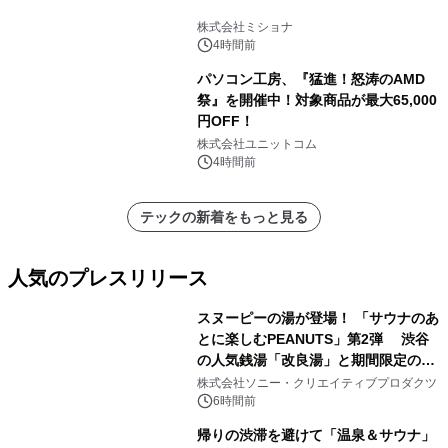
株式会社ミショナ
4時間前
パソコン工房、『猛進！怒涛のAMD
祭』を開催中！対象商品が最大65,000
円OFF！
株式会社ユニットコム
4時間前
テックの新着をもっと見る
人気のプレスリリース
スヌーピーの湯が登場！ 「サウナのあ
とに楽しむPEANUTS」第2弾 渋谷
の人気銭湯「改良湯」と期間限定のコ
1
ラボレーション サウナイキタイコラ
株式会社ソニー・クリエイティブプロダクツ
ボグッズも発売決定！
6時間前
帰りの渋滞を避けて「温泉＆サウナ」