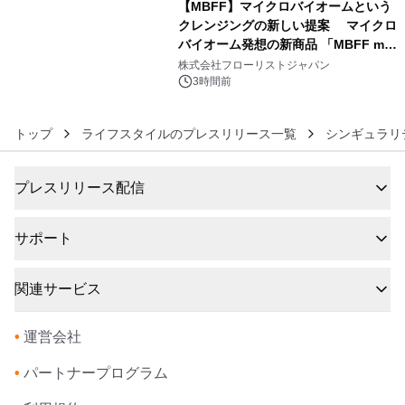
【MBFF】マイクロバイオームという
クレンジングの新しい提案 マイクロ
バイオーム発想の新商品 「MBFF mb
6
クレンジングPRO」を2026年8月6日
株式会社フローリストジャパン
発売
3時間前
トップ
ライフスタイルのプレスリリース一覧
シンギュラリ
プレスリリース配信
サポート
関連サービス
•
運営会社
•
パートナープログラム