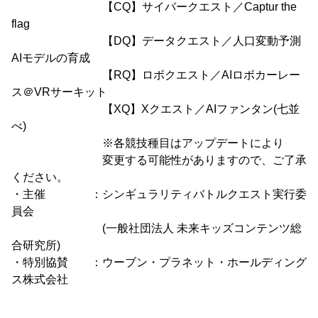
【CQ】サイバークエスト／Captur the
flag
【DQ】データクエスト／人口変動予測
AIモデルの育成
【RQ】ロボクエスト／AIロボカーレー
ス＠VRサーキット
【XQ】Xクエスト／AIファンタン(七並
べ)
※各競技種目はアップデートにより
変更する可能性がありますので、ご了承
ください。
・主催 ：シンギュラリティバトルクエスト実行委
員会
(一般社団法人 未来キッズコンテンツ総
合研究所)
・特別協賛 ：ウーブン・プラネット・ホールディング
ス株式会社