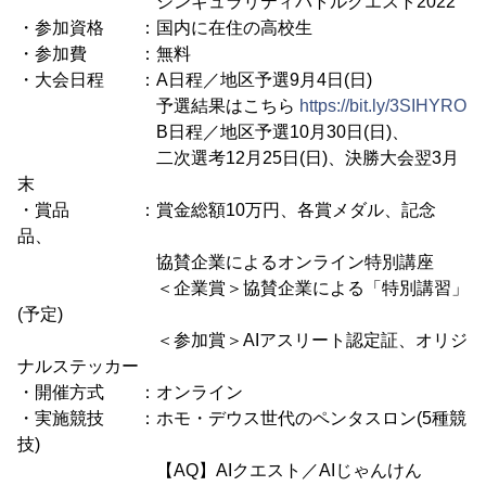
シンギュラリティバトルクエスト2022
・参加資格 ：国内に在住の高校生
・参加費 ：無料
・大会日程 ：A日程／地区予選9月4日(日)
予選結果はこちら
https://bit.ly/3SIHYRO
B日程／地区予選10月30日(日)、
二次選考12月25日(日)、決勝大会翌3月
末
・賞品 ：賞金総額10万円、各賞メダル、記念
品、
協賛企業によるオンライン特別講座
＜企業賞＞協賛企業による「特別講習」
(予定)
＜参加賞＞AIアスリート認定証、オリジ
ナルステッカー
・開催方式 ：オンライン
・実施競技 ：ホモ・デウス世代のペンタスロン(5種競
技)
【AQ】AIクエスト／AIじゃんけん