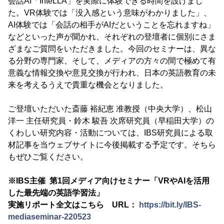
会話AI「InteLLA」を実際に体験できる時間を設けまし
た。VR体験では「没入感という意味がわかりました」、
AI体験では「会話の相手がAIだということを忘れますね」
などといった声が聞かれ、それぞれの登壇者に個別にさま
ざまなご質問をいただきました。今回のセミナーは、異な
る分野の専門家、そして、メディアの方々の間で極めて有
意義な情報交換や意見交換が行われ、日本の英語教育の未
来を考えるうえで貴重な機会となりました。
ご登壇いただいた斎藤 裕紀恵 准教授（中央大学）、松山
洋一 主任研究員・鈴木 駿吾 次席研究員（早稲田大学）の
くわしい研究内容・活動については、IBS研究員による取
材記事を当ウェブサイトに今後掲載する予定です。そちら
もぜひご覧ください。
※IBS主催 第1回メディア向けセミナー「VRやAIを活用
した最先端の英語学習法」
実施リポート全文はこちら URL：
https://bit.ly/IBS-
mediaseminar-220523