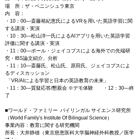
場 所：ザ・ペニンシュラ東京
内 容：
・10：00―斎藤裕紀恵氏によるVRを用いた英語学習に関
する講演・実演
・10：30―松山洋一氏によるAIアプリを用いた英語学習
評価に関する講演・実演
・11：00―ポール・ジェイコブスによる海外での先端研
究・IBS論文紹介、分析
・11：10―斎藤氏、松山氏、原田氏、ジェイコブスによ
るディスカッション
「VR/AIによる学習と日本の英語教育の未来」
・11：30―質疑応答/懇親会 ※デモ体験 ・12：30―終
了
■ワールド・ファミリー バイリンガル サイエンス研究所
（World Family's Institute Of Bilingual Science）
事業内容：教育に関する研究機関
所長：大井静雄（東京慈恵医科大学脳神経外科教授／医学