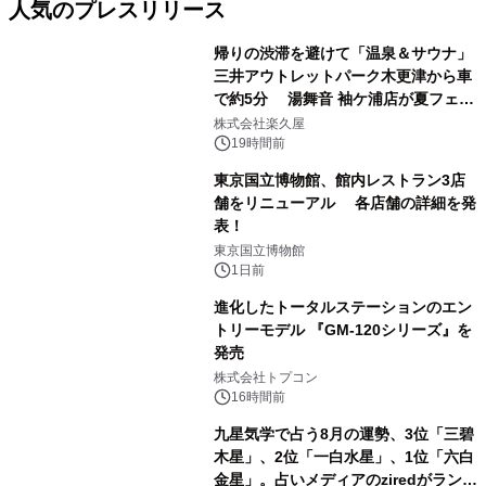
人気のプレスリリース
帰りの渋滞を避けて「温泉＆サウナ」
三井アウトレットパーク木更津から車
で約5分 湯舞音 袖ケ浦店が夏フェア
1
メニューを提供
株式会社楽久屋
19時間前
東京国立博物館、館内レストラン3店
舗をリニューアル 各店舗の詳細を発
表！
2
東京国立博物館
1日前
進化したトータルステーションのエン
トリーモデル 『GM-120シリーズ』を
発売
3
株式会社トプコン
16時間前
九星気学で占う8月の運勢、3位「三碧
木星」、2位「一白水星」、1位「六白
金星」。占いメディアのziredがランキ