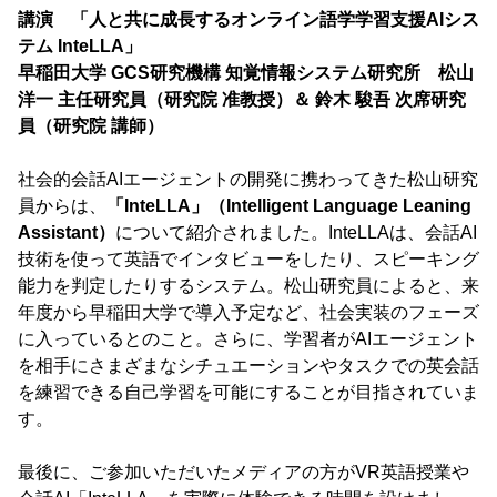
講演 「人と共に成長するオンライン語学学習支援AIシス
テム InteLLA」
早稲田大学 GCS研究機構 知覚情報システム研究所 松山
洋一 主任研究員（研究院 准教授）＆ 鈴木 駿吾 次席研究
員（研究院 講師）
社会的会話AIエージェントの開発に携わってきた松山研究
員からは、
「InteLLA」（Intelligent Language Leaning
Assistant）
について紹介されました。InteLLAは、会話AI
技術を使って英語でインタビューをしたり、スピーキング
能力を判定したりするシステム。松山研究員によると、来
年度から早稲田大学で導入予定など、社会実装のフェーズ
に入っているとのこと。さらに、学習者がAIエージェント
を相手にさまざまなシチュエーションやタスクでの英会話
を練習できる自己学習を可能にすることが目指されていま
す。
最後に、ご参加いただいたメディアの方がVR英語授業や