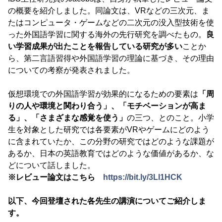
の概要を紹介しました。同論文は、VRなどの三次元、ま
たはコンピュータ・ゲームなどの二次元の没入型技術を使
った外国語学習に関する海外の先行研究を調べたもの。
良
い学習成果が出たことを報告している研究が多い
ことか
ら、第二言語習得や外国語学習の理論に基づき、その理由
についての考察が発表されました。
仮想環境での外国語学習が効果的になるための要素は
「周
りの人や環境と関わり合う」、「モチベーションが高ま
る」、「さまざまな感覚を使う」
の三つ、とのこと。小学
生を対象とした研究では各要素がVRやゲームにどのよう
に含まれていたか、この分野の研究ではどのような課題が
あるか、日本の英語教育ではどのような価値があるか、な
どについて話しました。
※レビュー論文はこちら
https://bit.ly/3Ll1HCK
以下、今回登壇された各先生の講演についてご紹介しま
す。