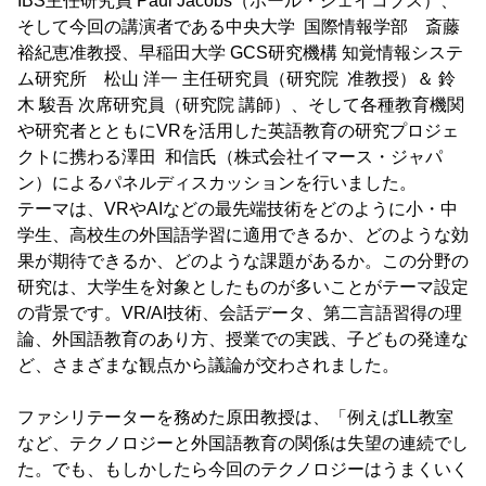
IBS主任研究員 Paul Jacobs（ポール・ジェイコブス）、
そして今回の講演者である中央大学 国際情報学部 斎藤
裕紀恵准教授、早稲田大学 GCS研究機構 知覚情報システ
ム研究所 松山 洋一 主任研究員（研究院 准教授）＆ 鈴
木 駿吾 次席研究員（研究院 講師）、そして各種教育機関
や研究者とともにVRを活用した英語教育の研究プロジェ
クトに携わる澤田 和信氏（株式会社イマース・ジャパ
ン）によるパネルディスカッションを行いました。
テーマは、VRやAIなどの最先端技術をどのように小・中
学生、高校生の外国語学習に適用できるか、どのような効
果が期待できるか、どのような課題があるか。この分野の
研究は、大学生を対象としたものが多いことがテーマ設定
の背景です。VR/AI技術、会話データ、第二言語習得の理
論、外国語教育のあり方、授業での実践、子どもの発達な
ど、さまざまな観点から議論が交わされました。
ファシリテーターを務めた原田教授は、「例えばLL教室
など、テクノロジーと外国語教育の関係は失望の連続でし
た。でも、もしかしたら今回のテクノロジーはうまくいく