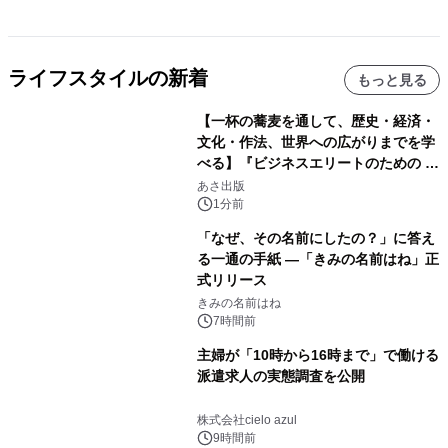
ライフスタイルの新着
もっと見る
【一杯の蕎麦を通して、歴史・経済・
文化・作法、世界への広がりまでを学
べる】『ビジネスエリートのための 教
養としての蕎麦』2026年8月25日
あさ出版
（火）発売
1分前
「なぜ、その名前にしたの？」に答え
る一通の手紙 ―「きみの名前はね」正
式リリース
きみの名前はね
7時間前
主婦が「10時から16時まで」で働ける
派遣求人の実態調査を公開
株式会社cielo azul
9時間前