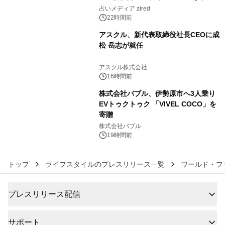
4
ングを発表
占いメディア zired
22時間前
アスクル、新代表取締役社長CEOに成
松 岳志が就任
5
アスクル株式会社
16時間前
株式会社バブル、伊勢原市へ3人乗り
EVトゥクトゥク 「VIVEL COCO」を
寄贈
6
株式会社バブル
19時間前
トップ
ライフスタイルのプレスリリース一覧
ワールド・フ
プレスリリース配信
サポート