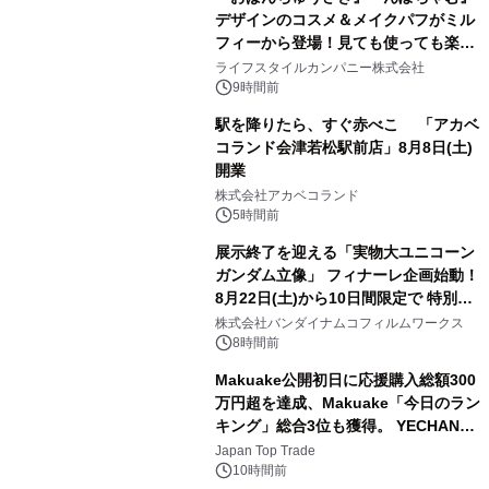
デザインのコスメ＆メイクパフがミル
フィーから登場！見ても使っても楽し
3
い、ポップでキュートなコレクショ
ライフスタイルカンパニー株式会社
ン。
9時間前
駅を降りたら、すぐ赤べこ 「アカベ
コランド会津若松駅前店」8月8日(土)
開業
4
株式会社アカベコランド
5時間前
展示終了を迎える「実物大ユニコーン
ガンダム立像」 フィナーレ企画始動！
8月22日(土)から10日間限定で 特別映
5
像『UNICORN GUNDAM Statue ―
株式会社バンダイナムコフィルムワークス
BEYOND POSSIBILITY ―』を上映！
8時間前
Makuake公開初日に応援購入総額300
万円超を達成、Makuake「今日のラン
キング」総合3位も獲得。 YECHAN音
6
浴シンギングボウル第2弾の大型サイ
Japan Top Trade
ズ（XL・2XL・3XL）を先行販売中
10時間前