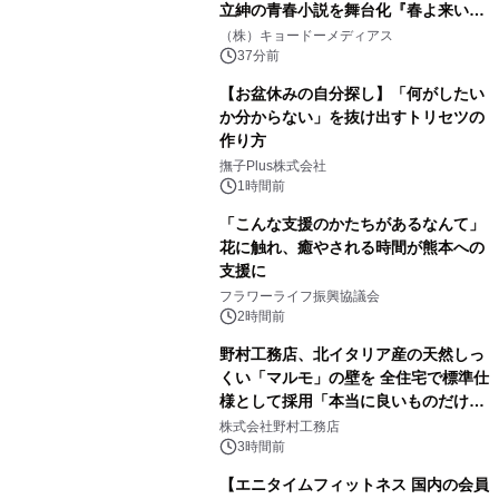
立紳の青春小説を舞台化『春よ来い、
マジで来い』キービジュアル解禁！
（株）キョードーメディアス
37分前
【お盆休みの自分探し】「何がしたい
か分からない」を抜け出すトリセツの
作り方
撫子Plus株式会社
1時間前
「こんな支援のかたちがあるなんて」
花に触れ、癒やされる時間が熊本への
支援に
フラワーライフ振興協議会
2時間前
野村工務店、北イタリア産の天然しっ
くい「マルモ」の壁を 全住宅で標準仕
様として採用「本当に良いものだけに
こだわる」
株式会社野村工務店
3時間前
【エニタイムフィットネス 国内の会員