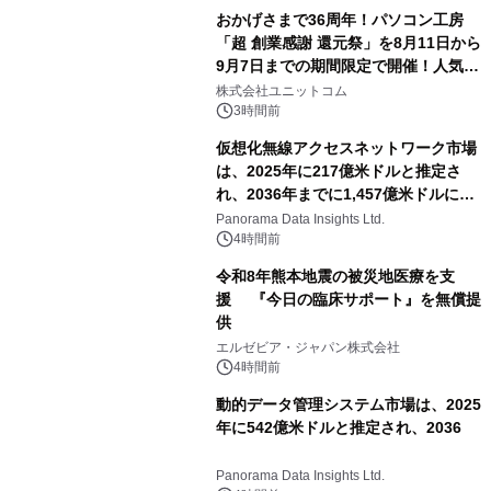
おかげさまで36周年！パソコン工房
「超 創業感謝 還元祭」を8月11日から
9月7日までの期間限定で開催！人気の
ゲーミングPCや高性能ノートPCなど
株式会社ユニットコム
対象iiyama PCのご購入で最大3万円分
3時間前
相当を還元
仮想化無線アクセスネットワーク市場
は、2025年に217億米ドルと推定さ
れ、2036年までに1,457億米ドルに達
すると予測されており、予測期間
Panorama Data Insights Ltd.
（2026年～2036年）
4時間前
令和8年熊本地震の被災地医療を支
援 『今日の臨床サポート』を無償提
供
エルゼビア・ジャパン株式会社
4時間前
動的データ管理システム市場は、2025
年に542億米ドルと推定され、2036
Panorama Data Insights Ltd.