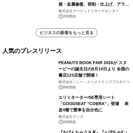
接・金属修復、研削・仕上げ、アライ
メント、その他）・分析レポートを発
株式会社マーケットリサーチセンター
表
2時間前
ビジネスの新着をもっと見る
人気のプレスリリース
PEANUTS BOOK FAIR 2026が スヌ
ーピーの誕生日の8月10日より 全国の
書店123店舗で開催！
1
株式会社ソニー・クリエイティブプロダクツ
8時間前
エリミネーター/SE専用シート
「GOODSEAT “COBRA”」登場 表
皮4種で愛車を自分色に
2
株式会社グッズ
5時間前
『おぱんちゅうさぎ』『んぽちゃむ』