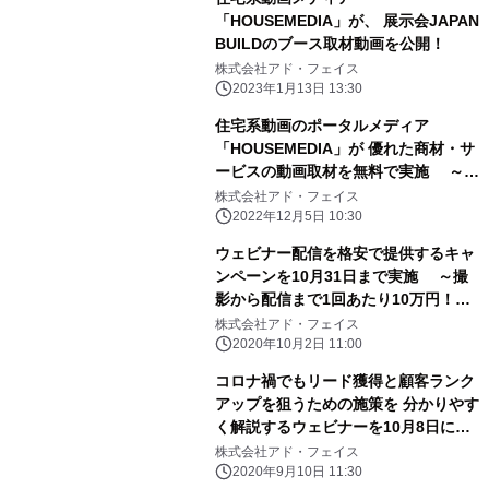
「HOUSEMEDIA」が、 展示会JAPAN
BUILDのブース取材動画を公開！
株式会社アド・フェイス
2023年1月13日 13:30
住宅系動画のポータルメディア
「HOUSEMEDIA」が 優れた商材・サ
ービスの動画取材を無料で実施 ～住
宅関連の取材先を募集中！～
株式会社アド・フェイス
2022年12月5日 10:30
ウェビナー配信を格安で提供するキャ
ンペーンを10月31日まで実施 ～撮
影から配信まで1回あたり10万円！先
着3社限定～
株式会社アド・フェイス
2020年10月2日 11:00
コロナ禍でもリード獲得と顧客ランク
アップを狙うための施策を 分かりやす
く解説するウェビナーを10月8日に開
催 ～「住宅業界におけるウェビナー
株式会社アド・フェイス
開催成功のポイント」～
2020年9月10日 11:30