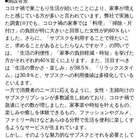
■開設背景
コロナ禍で巣ごもり生活が続いたことにより、家事が増え
たと感じている方が多いと言われています。弊社で実施し
た調査(※)でも、コロナ禍の家事では「料理」「掃除・片
付け」の負担が特に大きいと回答した女性が約60％もい
ました。さらに、「サブスクを利用することで得たいこ
と、求めることがあるとしたらなんですか？」の問いで
は、「生活の利便性」「家事の負担軽減・時短」を挙げた
方がそれぞれ約40％近くに上ります。また、注目すべき
は「生活の豊かさ・楽しみ」が38.5％、「リラックスタイ
ム」は30.9％と、サブスクへの利用価値は多様化している
といえます。
一方で消費者のニーズに応えるように、女性・主婦向けの
サブスクリプションが多数誕生し始めており、コロナ禍で
急速にその数が増しました。家事楽や時短を叶えるもの、
楽しみや癒しを体験できるもの、ファッションやグルメ、
ファミリー向けなどあらゆる分野で生活を便利に楽しくす
るようなサービスが生まれています。
しかし、そのような魅力的なサブスクとそれを必要として