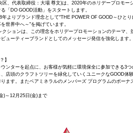
央区、代表取締役：大場 尊文)は、2020年のホリデープロモ
ける「DO GOOD活動」をスタートします。
8年よりブランド理念として“THE POWER OF GOOD～ひ
応を世界中へ～”を掲げています。
コレクションは、この理念をホリデープロモーションのテーマ、
ンビューティーブランドとしてのメッセージ発信を強化します
は？】
ウンターを起点に、お客様が気軽に環境保全に参加できる3つ
、店頭のクラフトツリーを緑化していくユニークなGOOD体
作ります。またベアミネラルのメンバーズ プログラムのボーナ
金)～12月25日(金)まで