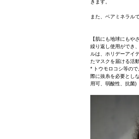
きます。
また、ベアミネラル
【肌にも地球にもや
繰り返し使用ができ、
ルは、ホリデーアイ
たマスクを届ける活
* トウモロコシ等の
際に抜糸を必要とし
用可、弱酸性、抗菌)