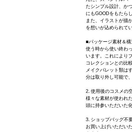
たシンプル設計、か
にもGOODをもたら
また、イラストが描
を想いが込められてい
■パッケージ素材＆構
使う時から使い終わ
います。これによりブラ
コレクションとの比較
メイクパレット類はす
分は取り外し可能で
2. 使用後のコスメ
様々な素材が使われ
頭に持参いただいた
3. ショップバッグ不
お買い上げいただい