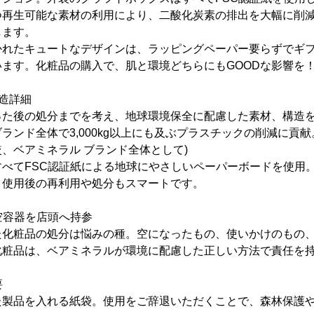
つ再生可能な素材の利用により、二酸化炭素の排出を大幅に削
します。
かれたキュートなデザインは、ラッピングペーパー要らずでギ
ます。化粧品の購入で、肌と環境どちらにもGOODな影響を
造詳細
った後の処分までを考え、地球環境保全に配慮した素材、構造
ンド全体で3,000kg以上にも及ぶプラスチックの削減に貢献。
、ベアミネラル ブランド全体として)
べてFSC認証紙による地球にやさしいペーパーボードを使用
、使用後の再利用や処分もスマートです。
の空容器を店頭へ持参
た化粧品の処分は悩みの種。空になったもの、使いかけのもの
化粧品は、ベアミネラルが環境に配慮した正しい方法で責任を
要
た製品を入れる紙袋。使用をご辞退いただくことで、森林保護