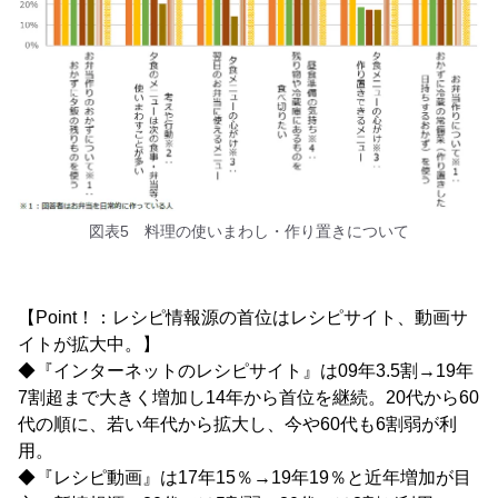
図表5 料理の使いまわし・作り置きについて
【Point！：レシピ情報源の首位はレシピサイト、動画サ
イトが拡大中。】
◆『インターネットのレシピサイト』は09年3.5割→19年
7割超まで大きく増加し14年から首位を継続。20代から60
代の順に、若い年代から拡大し、今や60代も6割弱が利
用。
◆『レシピ動画』は17年15％→19年19％と近年増加が目