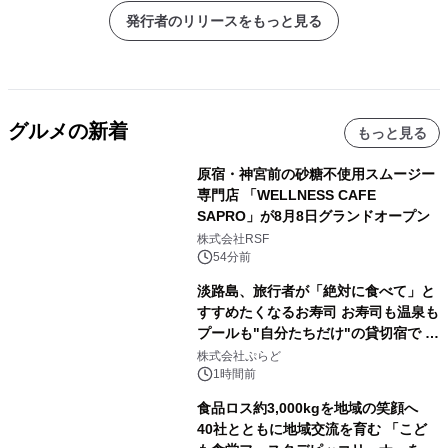
発行者のリリースをもっと見る
グルメの新着
もっと見る
原宿・神宮前の砂糖不使用スムージー
専門店 「WELLNESS CAFE
SAPRO」が8月8日グランドオープン
株式会社RSF
54分前
淡路島、旅行者が「絶対に食べて」と
すすめたくなるお寿司 お寿司も温泉も
プールも"自分たちだけ"の貸切宿で 1
日1組限定「岩屋温泉 絵島別庭 海と
株式会社ぷらど
森」の握り寿司プラン
1時間前
食品ロス約3,000kgを地域の笑顔へ
40社とともに地域交流を育む 「こど