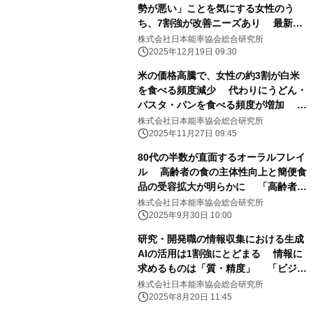
勢が悪い」ことを気にする女性のう
ち、7割強が改善ニーズあり 最新レ
ポート「健康ニーズ基本調査2025」を
株式会社日本能率協会総合研究所
発表
2025年12月19日 09:30
米の価格高騰で、女性の約3割が白米
を食べる頻度減少 代わりにうどん・
パスタ・パンを食べる頻度が増加 最
新レポート「メニューからみた食卓調
株式会社日本能率協会総合研究所
査2025《番外編》」を発表
2025年11月27日 09:45
80代の半数が直面するオーラルフレイ
ル 高齢者の食の主体性向上と簡便食
品の受容拡大が明らかに 「高齢者
普段の食事調査2025年」(最新版)を発
株式会社日本能率協会総合研究所
表
2025年9月30日 10:00
研究・開発職の情報収集における生成
AIの活用は1割強にとどまる 情報に
求めるものは「質・精度」 「ビジネ
ス情報の収集シーンとその課題に関す
株式会社日本能率協会総合研究所
る調査」の結果を公表
2025年8月20日 11:45