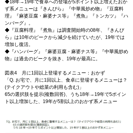
◆18年→19年で食卓への登場が5ポイント以上増えたおか
ず系メニューは『きんぴら』『中華風炒め物』『豆腐料
理』『麻婆豆腐・麻婆ナス等』『煮魚』『トンカツ』『ハ
ンバーグ』。
◆『豆腐料理』『煮魚』は調査開始時の08年、『きんぴ
ら』は10年のピークから減少を続けていたが、19年では
増加し復活。
◆『ハンバーグ』『麻婆豆腐・麻婆ナス等』『中華風炒め
物』は過去のピークを抜き、19年が最高に。
図表4 月に1回以上登場するメニュー：おかず
「Q. お宅で、月に1回以上、食卓に登場するメニューは？
(テイクアウトや総菜の利用も含む)」
65の選択肢を提示(複数回答)、うち18年→19年で5ポイン
ト以上増加した、19年が5割以上のおかず系メニュー