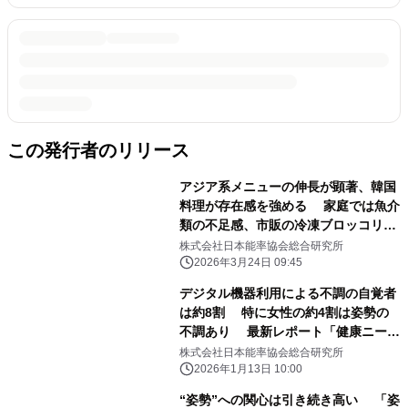
この発行者のリリース
アジア系メニューの伸長が顕著、韓国
料理が存在感を強める 家庭では魚介
類の不足感、市販の冷凍ブロッコリー
利用拡大 最新レポート「家庭の食卓
株式会社日本能率協会総合研究所
トレンド調査2025」を発表
2026年3月24日 09:45
デジタル機器利用による不調の自覚者
は約8割 特に女性の約4割は姿勢の
不調あり 最新レポート「健康ニーズ
基本調査2025《番外編》」を発表
株式会社日本能率協会総合研究所
2026年1月13日 10:00
“姿勢”への関心は引き続き高い 「姿