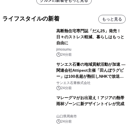
グルメの新着をもっと見る
ライフスタイルの新着
もっと見る
高断熱住宅専門誌「だん25」発売！
日々のストレス軽減、暮らしはもっと
自由に
jimosumu
24分前
サンエス石膏の地域貢献活動が加速 ―
関連会社Attipect主催「田んぼラグビ
ー」は100名超が熱狂しNHKで放送さ
れました。
サンエス石膏株式会社
24分前
マレーグマがお出迎え！アジアの熱帯
雨林ゾーンに新デザイントイレが完成
山口県周南市
24分前