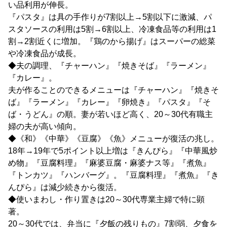
い品利用が伸長。
『パスタ』は具の手作りが7割以上→5割以下に激減、パ
スタソースの利用は5割→6割以上、冷凍食品等の利用は1
割→2割近くに増加。『鶏のから揚げ』はスーパーの総菜
や冷凍食品が成長。
◆夫の調理、『チャーハン』『焼きそば』『ラーメン』
『カレー』。
夫が作ることのできるメニューは『チャーハン』『焼きそ
ば』『ラーメン』『カレー』『卵焼き』『パスタ』『そ
ば・うどん』の順。妻が若いほど高く、20～30代有職主
婦の夫が高い傾向。
◆《和》《中華》《豆腐》《魚》メニューが復活の兆し。
18年→19年で5ポイント以上増は『きんぴら』『中華風炒
め物』『豆腐料理』『麻婆豆腐・麻婆ナス等』『煮魚』
『トンカツ』『ハンバーグ』。『豆腐料理』『煮魚』『き
んぴら』は減少続きから復活。
◆使いまわし・作り置きは20～30代専業主婦で特に顕
著。
20～30代では、弁当に『夕飯の残りもの』7割弱、夕食を