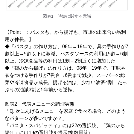
図表1 時短に関する意識
【Point！：パスタも、から揚げも、市販の出来合い品利
用が伸長。】
◆『パスタ』の作り方は、08年→19年で、具の手作りが7
割以上→5割以下に激減、パスタソースの利用は5割→6割
以上、冷凍食品等の利用は1割→2割近くに増加した。
◆『鶏のから揚げ』の作り方は、08年→19年で、下味や
衣をつける手作りが7割台→6割まで減少、スーパーの総
菜や冷凍食品が成長。揚げる油は、少ない油派4割、たっ
ぷりの油派3割と5年前から逆転。
図表2 代表メニューの調理実態
「Q. 次にあげるメニューを家庭で食べる場合、どのよう
なパターンが多いですか？」
「パスタ・スパゲッティ」には22の選択肢、「鶏のから
揚げ」には19の選択肢を提示(複数回答)