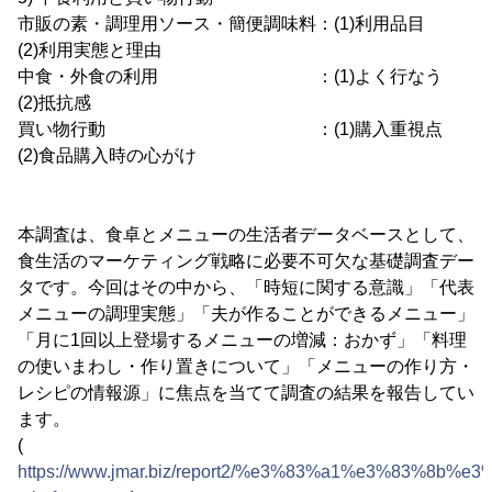
市販の素・調理用ソース・簡便調味料：(1)利用品目
(2)利用実態と理由
中食・外食の利用 ：(1)よく行なう
(2)抵抗感
買い物行動 ：(1)購入重視点
(2)食品購入時の心がけ
本調査は、食卓とメニューの生活者データベースとして、
食生活のマーケティング戦略に必要不可欠な基礎調査デー
タです。今回はその中から、「時短に関する意識」「代表
メニューの調理実態」「夫が作ることができるメニュー」
「月に1回以上登場するメニューの増減：おかず」「料理
の使いまわし・作り置きについて」「メニューの作り方・
レシピの情報源」に焦点を当てて調査の結果を報告してい
ます。
(
https://www.jmar.biz/report2/%e3%83%a1%e3%83