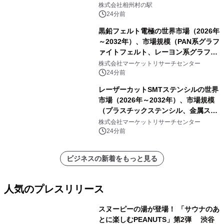
株式会社相州村の駅
24分前
黒鉛フェルト電極の世界市場（2026年
～2032年）、市場規模（PAN系グラフ
ァイトフェルト、レーヨン系グラファ
イトフェルト、ピッチ系グラファイト
株式会社マーケットリサーチセンター
フェルト）・分析レポートを発表
24分前
レーザーカットSMTステンシルの世界
市場（2026年～2032年）、市場規模
（プラスチックステンシル、金属ステ
ンシル）・分析レポートを発表
株式会社マーケットリサーチセンター
24分前
ビジネスの新着をもっと見る
人気のプレスリリース
スヌーピーの湯が登場！ 「サウナのあ
とに楽しむPEANUTS」第2弾 渋谷