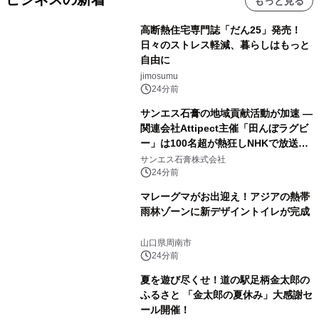
もっと見る
高断熱住宅専門誌「だん25」発売！
日々のストレス軽減、暮らしはもっと
自由に
jimosumu
24分前
サンエス石膏の地域貢献活動が加速 ―
関連会社Attipect主催「田んぼラグビ
ー」は100名超が熱狂しNHKで放送さ
れました。
サンエス石膏株式会社
24分前
マレーグマがお出迎え！アジアの熱帯
雨林ゾーンに新デザイントイレが完成
山口県周南市
24分前
夏を遊び尽くせ！道の駅足柄金太郎の
ふるさと 「金太郎の夏休み」大感謝セ
ール開催！