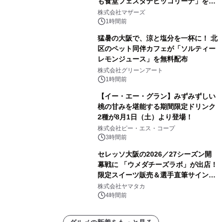
も食堂フェスタデピッコリーナ」を9
月5日(土)開催
株式会社マザーズ
1時間前
猛暑の大阪で、涼と塩分を一杯に！ 北
区のペット同伴カフェが「ソルティー
レモンジュース」を無料配布
株式会社グリーンアート
1時間前
【イー・エー・グラン】みずみずしい
桃の甘みを堪能する期間限定ドリンク
2種が8月1日（土）より登場！
株式会社ピー・エス・コープ
3時間前
セレッソ大阪の2026／27シーズン開
幕戦に 「ウメダチーズラボ」が出店！
限定スイーツ販売＆選手直筆サイング
ッズが当たる抽選会を 8月8日に開催
株式会社ヤマタカ
4時間前