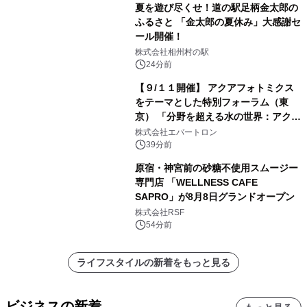
夏を遊び尽くせ！道の駅足柄金太郎の
ふるさと 「金太郎の夏休み」大感謝セ
ール開催！
株式会社相州村の駅
24分前
【９/１１開催】 アクアフォトミクス
をテーマとした特別フォーラム（東
京） 「分野を超える水の世界：アクア
フォトミクスが切り拓く新しい科学の
株式会社エバートロン
地平」を開催
39分前
原宿・神宮前の砂糖不使用スムージー
専門店 「WELLNESS CAFE
SAPRO」が8月8日グランドオープン
株式会社RSF
54分前
ライフスタイルの新着をもっと見る
ビジネスの新着