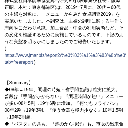
株式会社日本能率協会総合研究所(代表取締役社長：譲原
正昭、本社：東京都港区)は、2019年7月に、20代～60代
の主婦を対象に、「メニューからみた食卓調査2019」を
実施いたしました。本調査は、主婦の調理に関する手作り
志向やこだわり意識、加工食品・中食の利用実態など、そ
の変化を検証するために実施しているものです。下記のよ
うな実態を明らかにしましたのでご報告いたします。
(
https://www.jmar.biz/report2/%e3%83%a1%e3%83
tab=freereport
)
【Summary】
◆08年→19年、調理の時短・省手間意識は確実に拡大。
普段は『手間がかからない』『調理時間が短い』メニュー
が多い08年5割→19年6割に増加。『何でもフライパン』
08年2割→19年3割、『使う食器を極力少なく』10年1.5割
→19年2割超。
◆『パスタ』の具も、『鶏のから揚げ』も、市販の出来合