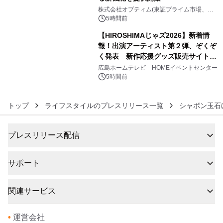
5
株式会社オプティム(東証プライム市場、コ
ード：3694)
5時間前
【HIROSHIMAじゃズ2026】新着情
報！出演アーティスト第２弾、ぞくぞ
く発表 新作応援グッズ販売サイトも
6
同時オープンします！
広島ホームテレビ HOMEイベントセンター
5時間前
トップ
ライフスタイルのプレスリリース一覧
シャボン玉石
プレスリリース配信
サポート
関連サービス
•
運営会社