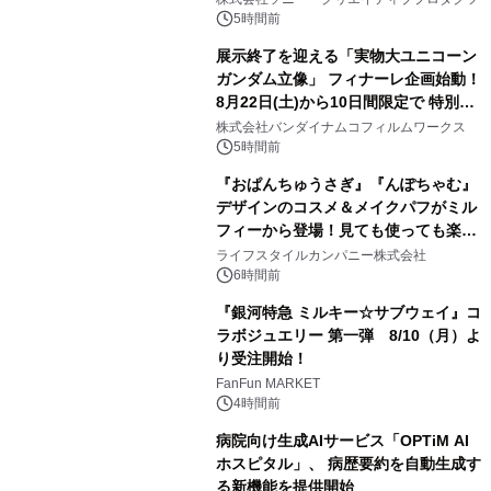
5時間前
展示終了を迎える「実物大ユニコーン
ガンダム立像」 フィナーレ企画始動！
8月22日(土)から10日間限定で 特別映
2
像『UNICORN GUNDAM Statue ―
株式会社バンダイナムコフィルムワークス
BEYOND POSSIBILITY ―』を上映！
5時間前
『おぱんちゅうさぎ』『んぽちゃむ』
デザインのコスメ＆メイクパフがミル
フィーから登場！見ても使っても楽し
3
い、ポップでキュートなコレクショ
ライフスタイルカンパニー株式会社
ン。
6時間前
『銀河特急 ミルキー☆サブウェイ』コ
ラボジュエリー 第一弾 8/10（月）よ
り受注開始！
4
FanFun MARKET
4時間前
病院向け生成AIサービス「OPTiM AI
ホスピタル」、 病歴要約を自動生成す
る新機能を提供開始