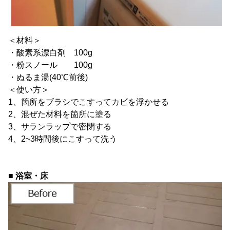
＜材料＞
・酸素系漂白剤 100g
・粉スノール 100g
・ぬるま湯(40℃前後)
＜使い方＞
1、箇所をブラシでこすってカビを浮かせる
2、混ぜた材料を箇所に塗る
3、サランラップで密閉する
4、2~3時間後にこすって洗う
■ 浴室・床