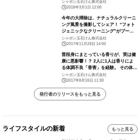
シャボン玉石けん株式会社
2018年3月1日 12:00
今年の大掃除は、ナチュラルクリーニ
ング風景を撮影してシェア！ “フォト
ジェニックなクリーニング”がブーム
の予感
シャボン玉石けん株式会社
2017年11月28日 14:00
普段身にまとっている香りが、実は健
康に悪影響！？ 2人に1人は香りによ
る体調不良「香害」を経験。 その体調
不良の要因が人工的な香りによってと
シャボン玉石けん株式会社
は知らずに 香りつきのものを日常的に
2017年8月16日 11:30
使用している方は約8割！
発行者のリリースをもっと見る
ライフスタイルの新着
もっと見る