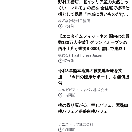
野村工務店、北イタリア産の天然しっ
くい「マルモ」の壁を 全住宅で標準仕
様として採用「本当に良いものだけに
こだわる」
株式会社野村工務店
17分前
【エニタイムフィットネス 国内の会員
数120万人突破】グランドオープンの
西小山店が世界6,000店舗目で達成！
株式会社Fast Fitness Japan
47分前
令和8年熊本地震の被災地医療を支
援 『今日の臨床サポート』を無償提
供
エルゼビア・ジャパン株式会社
1時間前
桃の香り広がる、幸せパフェ。完熟白
桃パフェ／得盛白桃パフェ
ミニストップ株式会社
1時間前