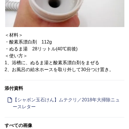
＜材料＞
・酸素系漂白剤 112g
・ぬるま湯 28リットル(40℃前後)
＜使い方＞
1、浴槽に、ぬるま湯と酸素系漂白剤をまぜる
2、お風呂の給水ホースを取り外して30分つけ置き。
添付資料
【シャボン玉石けん】ムテクリ／2018年大掃除ニュ
ースレター
すべての画像