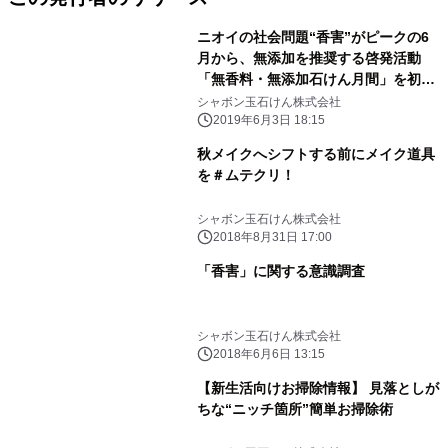
ニオイの社会問題“香害”がピークの6
月から、無添加を推奨する啓発活動
「無香料・無添加石けん月間」を初開
催！
シャボン玉石けん株式会社
2019年6月3日 18:15
秋メイクへシフトする前にメイク道具
を＃ムテクリ！
シャボン玉石けん株式会社
2018年8月31日 17:00
「香害」に関する意識調査
シャボン玉石けん株式会社
2018年6月6日 13:15
【新生活向けお掃除情報】 見落としが
ちな“ニッチ箇所”簡単お掃除術