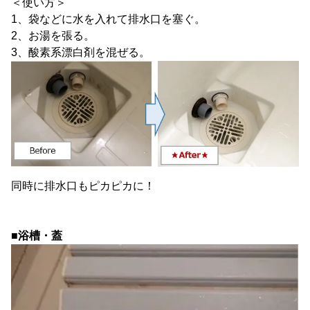
＜使い方＞
1、袋などに水を入れて排水口を塞ぐ。
2、お湯を張る。
3、酸素系漂白剤を混ぜる。
同時に排水口もピカピカに！
■浴槽・蓋