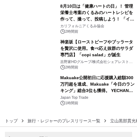
8月10日は「健康ハートの日」！ 管理
栄養士考案のくるみのハートレシピを
作って、撮って、投稿しよう！ 「イン
4
スタグラムフォトコンテスト」 8月
カリフォルニアくるみ協会
10日(月)よりスタート
2時間前
神楽坂【ローストビーフやブッラータ
を贅沢に使用。食べ応え抜群のサラダ
専門店】「copi salad」が誕生
5
吉野家HDグループ/株式会社シェアレストラ
ン
2時間前
Makuake公開初日に応援購入総額300
万円超を達成、Makuake「今日のラン
キング」総合3位も獲得。 YECHAN音
6
浴シンギングボウル第2弾の大型サイ
Japan Top Trade
ズ（XL・2XL・3XL）を先行販売中
1時間前
トップ
旅行・レジャーのプレスリリース一覧
立山黒部貫光