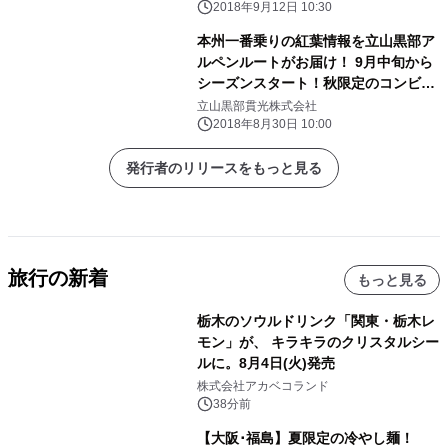
2018年9月12日 10:30
本州一番乗りの紅葉情報を立山黒部ア
ルペンルートがお届け！ 9月中旬から
シーズンスタート！秋限定のコンビニ
チケットを販売
立山黒部貫光株式会社
2018年8月30日 10:00
発行者のリリースをもっと見る
旅行の新着
もっと見る
栃木のソウルドリンク「関東・栃木レ
モン」が、 キラキラのクリスタルシー
ルに。8月4日(火)発売
株式会社アカベコランド
38分前
【大阪･福島】夏限定の冷やし麺！