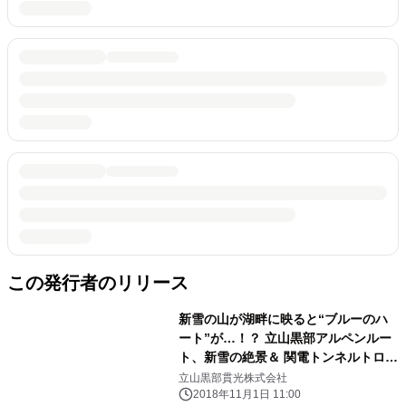
この発行者のリリース
新雪の山が湖畔に映ると“ブルーのハ
ート”が…！？ 立山黒部アルペンルー
ト、新雪の絶景＆ 関電トンネルトロリ
ーバスのラストラン記念きっぷを販売
立山黒部貫光株式会社
中
2018年11月1日 11:00