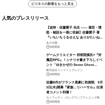
ビジネスの新着をもっと見る
人気のプレスリリース
【追悼・佐藤愛子 先生 —— 箴言・憤
怒・秘話を一冊に収録】佐藤愛子 著
『いちいちうるせえな ありがたいね』
1
2026年8月24日（月）発売
あさ出版
4時間前
ゲームクリエイター 祁答院慎氏×『対
魔忍RPG』！シナリオ書き下ろしイベ
ント「ゆきかぜの Seven Ghost
2
Stories」特設サイト＆特別動画を公
株式会社インフィニブレイン
開！
4時間前
佐藤B作がフランス喜劇に初挑戦 9月
3日(木)開幕『家族…リハーサル』出演
者コメント到着！
3
カンフェティ（ロングランプランニング株式
会社）
3時間前