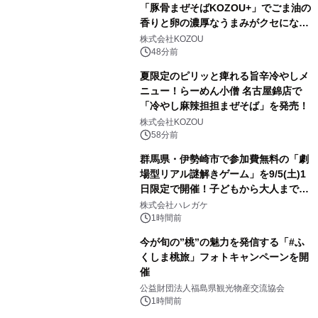
「豚骨まぜそばKOZOU+」でごま油の
香りと卵の濃厚なうまみがクセになる
「冷やしネギ玉」を発売！
株式会社KOZOU
48分前
夏限定のピリッと痺れる旨辛冷やしメ
ニュー！らーめん小僧 名古屋錦店で
「冷やし麻辣担担まぜそば」を発売！
株式会社KOZOU
58分前
群馬県・伊勢崎市で参加費無料の「劇
場型リアル謎解きゲーム」を9/5(土)1
日限定で開催！子どもから大人まで楽
しめる没入感たっぷりの体験型イベン
株式会社ハレガケ
ト
1時間前
今が旬の”桃”の魅力を発信する「#ふ
くしま桃旅」フォトキャンペーンを開
催
公益財団法人福島県観光物産交流協会
1時間前