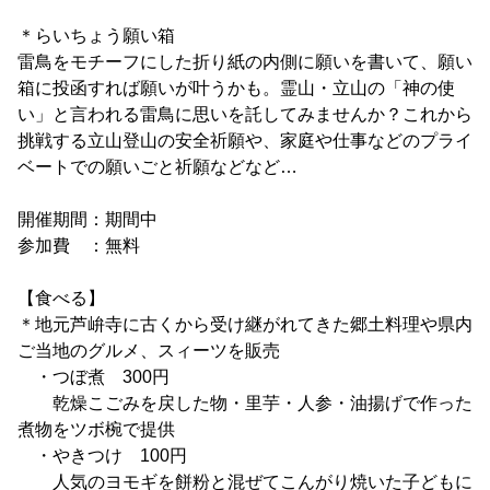
＊らいちょう願い箱
雷鳥をモチーフにした折り紙の内側に願いを書いて、願い
箱に投函すれば願いが叶うかも。霊山・立山の「神の使
い」と言われる雷鳥に思いを託してみませんか？これから
挑戦する立山登山の安全祈願や、家庭や仕事などのプライ
ベートでの願いごと祈願などなど…
開催期間：期間中
参加費 ：無料
【食べる】
＊地元芦峅寺に古くから受け継がれてきた郷土料理や県内
ご当地のグルメ、スィーツを販売
・つぼ煮 300円
乾燥こごみを戻した物・里芋・人参・油揚げで作った
煮物をツボ椀で提供
・やきつけ 100円
人気のヨモギを餅粉と混ぜてこんがり焼いた子どもに