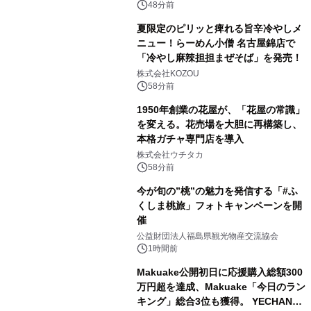
48分前
夏限定のピリッと痺れる旨辛冷やしメ
ニュー！らーめん小僧 名古屋錦店で
「冷やし麻辣担担まぜそば」を発売！
株式会社KOZOU
58分前
1950年創業の花屋が、「花屋の常識」
を変える。花売場を大胆に再構築し、
本格ガチャ専門店を導入
株式会社ウチタカ
58分前
今が旬の”桃”の魅力を発信する「#ふ
くしま桃旅」フォトキャンペーンを開
催
公益財団法人福島県観光物産交流協会
1時間前
Makuake公開初日に応援購入総額300
万円超を達成、Makuake「今日のラン
キング」総合3位も獲得。 YECHAN音