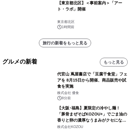
【東京都北区】＜事前案内＞「アー
ト・ラボ」開催
東京都北区
1時間前
旅行の新着をもっと見る
グルメの新着
もっと見る
代官山 蔦屋書店で「豆腐干食堂」フェ
アを 8月15日から開催、商品販売や試
食を実施
株式会社 優食
8分前
【大阪･福島】夏限定の冷やし麺！
「豚骨まぜそばKOZOU+」でごま油の
香りと卵の濃厚なうまみがクセになる
「冷やしネギ玉」を発売！
株式会社KOZOU