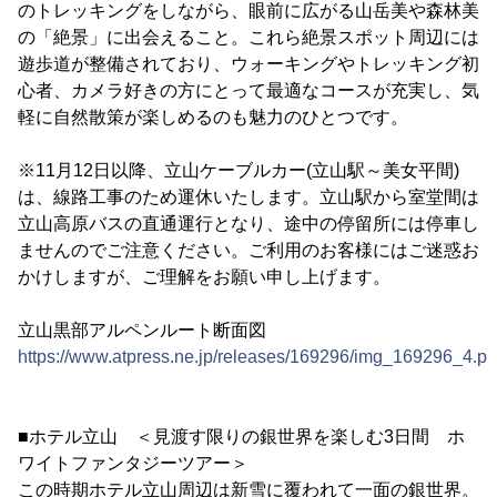
のトレッキングをしながら、眼前に広がる山岳美や森林美
の「絶景」に出会えること。これら絶景スポット周辺には
遊歩道が整備されており、ウォーキングやトレッキング初
心者、カメラ好きの方にとって最適なコースが充実し、気
軽に自然散策が楽しめるのも魅力のひとつです。
※11月12日以降、立山ケーブルカー(立山駅～美女平間)
は、線路工事のため運休いたします。立山駅から室堂間は
立山高原バスの直通運行となり、途中の停留所には停車し
ませんのでご注意ください。ご利用のお客様にはご迷惑お
かけしますが、ご理解をお願い申し上げます。
立山黒部アルペンルート断面図
https://www.atpress.ne.jp/releases/169296/img_169296_4.p
■ホテル立山 ＜見渡す限りの銀世界を楽しむ3日間 ホ
ワイトファンタジーツアー＞
この時期ホテル立山周辺は新雪に覆われて一面の銀世界。