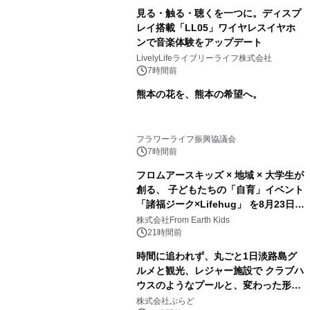
見る・触る・聴くを一つに。ディスプ
レイ搭載「LL05」ワイヤレスイヤホ
ンで音楽体験をアップデート
LivelyLifeライブリーライフ株式会社
7時間前
熊本の花を、熊本の希望へ。
フラワーライフ振興協議会
7時間前
フロムアースキッズ × 地域 × 大学生が
創る、 子どもたちの「自育」イベント
「諸福ジーク×Lifehug」 を8月23日
(日)開催
株式会社From Earth Kids
21時間前
時間に追われず、丸ごと1日淡路島グ
ルメと観光、レジャー施設で クラブハ
ウスのようなプールと、変わった形の
サウナも 「THE BOXY AWAJI」のお
株式会社ぷらど