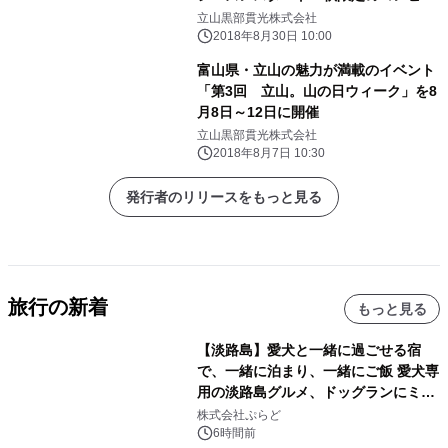
チケットを販売
立山黒部貫光株式会社
2018年8月30日 10:00
富山県・立山の魅力が満載のイベント
「第3回 立山。山の日ウィーク」を8
月8日～12日に開催
立山黒部貫光株式会社
2018年8月7日 10:30
発行者のリリースをもっと見る
旅行の新着
もっと見る
【淡路島】愛犬と一緒に過ごせる宿
で、一緒に泊まり、一緒にご飯 愛犬専
用の淡路島グルメ、ドッグランにミニ
プール グランピングとトレーラーハウ
株式会社ぷらど
スの2施設で
6時間前