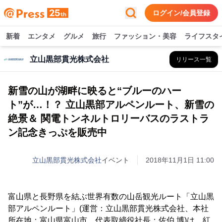
ログイン/会員登録
新着
エンタメ
グルメ
旅行
ファッション・美容
ライフスタ
立山黒部貫光株式会社
リリース一覧
新雪の山が湖畔に映ると“ブルーのハー
ト”が…！？ 立山黒部アルペンルート、新雪の
絶景＆ 関電トンネルトロリーバスのラストラ
ン記念きっぷを販売中
立山黒部貫光株式会社
イベント
2018年11月1日 11:00
富山県と長野県を結ぶ世界有数の山岳観光ルート「立山黒
部アルペンルート」(運営：立山黒部貫光株式会社、本社
所在地：富山県富山市、代表取締役社長：佐伯 博)は、紅