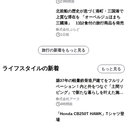
得な素泊まり連泊プランで
23時間前
北前船の歴史が息づく港町・三国湊で
上質な滞在を 「オーベルジュほまち
三國湊」 1泊2食付の旅行商品を発売
株式会社ぷらど
1日前
旅行の新着をもっと見る
ライフスタイルの新着
もっと見る
築37年の軽量鉄骨造戸建てをフルリノ
ベーション！内と外をつなぐ「土間リ
ビング」で新たな暮らしを叶えた施工
事例を株式会社アースが公開
株式会社アース
4時間前
「Honda CB250T HAWK」Tシャツ登
場