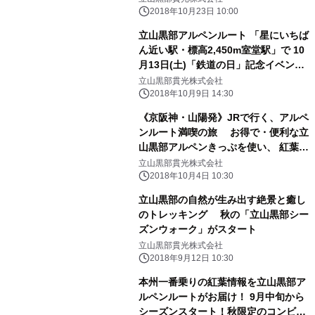
2018年10月23日 10:00
立山黒部アルペンルート 「星にいちば
ん近い駅・標高2,450m室堂駅」で 10
月13日(土)「鉄道の日」記念イベント
を開催！
立山黒部貫光株式会社
2018年10月9日 14:30
《京阪神・山陽発》JRで行く、アルペ
ンルート満喫の旅 お得で・便利な立
山黒部アルペンきっぷを使い、 紅葉と
新雪の絶景＆雲上のグルメを楽しみ尽
立山黒部貫光株式会社
くす！
2018年10月4日 10:30
立山黒部の自然が生み出す絶景と癒し
のトレッキング 秋の「立山黒部シー
ズンウォーク」がスタート
立山黒部貫光株式会社
2018年9月12日 10:30
本州一番乗りの紅葉情報を立山黒部ア
ルペンルートがお届け！ 9月中旬から
シーズンスタート！秋限定のコンビニ