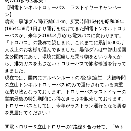
約WEBきっぷ販売！
【関電トンネルトロリーバス ラストイヤーキャンペー
ン】
扇沢―黒部ダム間(距離6.1km、所要時間16分)を昭和39年
(1964年)8月1日より運行を続けてきた関電トンネルトロリ
ーバスが、来年(2019年4月)から電気バスに変わります。
「トロバス」の愛称で親しまれ、これまでに累計6,000万
人以上のお客様を運んできました。黒部ダムは中部山岳国
立公園内にあり、環境に配慮した乗り物をという考えか
ら、排気ガスを出さないトロリーバスで旅客輸送を行って
きました。
現在では、国内にアルペンルートの2路線(室堂―大観峰間
の立山トンネルトロリーバス)のみで運行されている貴重
な乗り物となっております。トロリーバスラストイヤーの
営業最後の特別期間にお得なきっぷを販売しております。
トロリーバスとしては、今年がラストラン運行となる勇姿
を見届けてください！
関電トロリー＆立山トロリーの2路線を合わせて、「Wト