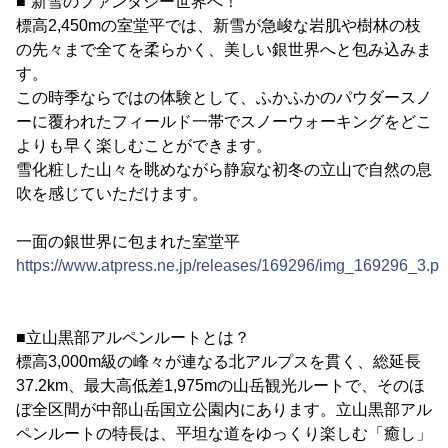
■“新雪のファンタジー世界へ！”
標高2,450mの室堂平では、新雪が急峻な岩肌や樹林の枝
の先々まで全てを柔らかく、美しい銀世界へと包み込みま
す。
この時季ならではの体験として、ふかふかのパウダースノ
ーに覆われたフィールド一帯でスノーウォーキングをどこ
よりも早く楽しむことができます。
雪化粧した山々を眺めながら静寂な初冬の立山で自然の息
吹を感じていただけます。
一面の銀世界に包まれた室堂平
https://www.atpress.ne.jp/releases/169296/img_169296_3.p
■立山黒部アルペンルートとは？
標高3,000m級の峰々が連なる北アルプスを貫く、総延長
37.2km、最大高低差1,975mの山岳観光ルートで、そのほ
ぼ全区間が中部山岳国立公園内にあります。立山黒部アル
ペンルートの特長は、平坦な道をゆっくり楽しむ「癒し」