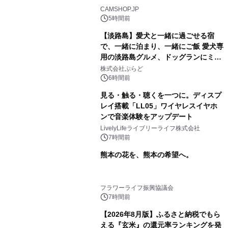
CAMSHOP.JP
5時間前
【淡路島】愛犬と一緒に過ごせる宿
で、一緒に泊まり、一緒にご飯 愛犬専
用の淡路島グルメ、ドッグランにミニ
プール グランピングとトレーラーハウ
株式会社ぷらど
スの2施設で
6時間前
見る・触る・聴くを一つに。ディスプ
レイ搭載「LL05」ワイヤレスイヤホ
ンで音楽体験をアップデート
LivelyLifeライブリーライフ株式会社
7時間前
熊本の花を、熊本の希望へ。
フラワーライフ振興協議会
7時間前
【2026年8月版】ふるさと納税でもら
える『玄米』の還元率ランキングを発