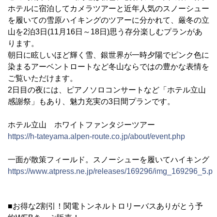
ホテルに宿泊してカメラツアーと近年人気のスノーシュー
を履いての雪原ハイキングのツアーに分かれて、厳冬の立
山を2泊3日(11月16日～18日)思う存分楽しむプランがあ
ります。
朝日に眩しいほど輝く雪、銀世界が一時夕陽でピンク色に
染まるアーベントロートなど冬山ならではの豊かな表情を
ご覧いただけます。
2日目の夜には、ピアノソロコンサートなど「ホテル立山
感謝祭」もあり、魅力充実の3日間プランです。
ホテル立山 ホワイトファンタジーツアー
https://h-tateyama.alpen-route.co.jp/about/event.php
一面が散策フィールド。スノーシューを履いてハイキング
https://www.atpress.ne.jp/releases/169296/img_169296_5.p
■お得な2割引！関電トンネルトロリーバスありがとう予