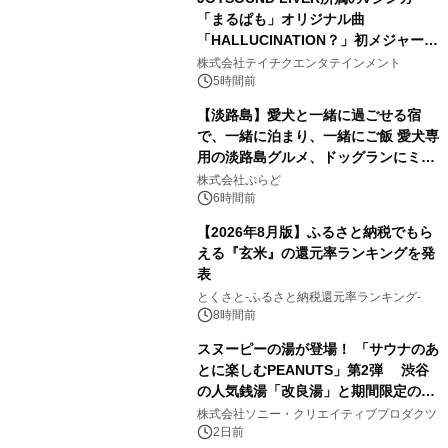
「まるぱも」オリジナル曲
「HALLUCINATION？」初メジャー配
3
信リリース決定！
株式会社テイチクエンタテインメント
5時間前
【淡路島】愛犬と一緒に過ごせる宿
で、一緒に泊まり、一緒にご飯 愛犬専
用の淡路島グルメ、ドッグランにミニ
4
プール グランピングとトレーラーハウ
株式会社ぷらど
スの2施設で
6時間前
【2026年8月版】ふるさと納税でもら
える『玄米』の還元率ランキングを発
表
5
とくさと-ふるさと納税還元率ランキング-
8時間前
スヌーピーの湯が登場！ 「サウナのあ
とに楽しむPEANUTS」第2弾 渋谷
の人気銭湯「改良湯」と期間限定のコ
6
ラボレーション サウナイキタイコラ
株式会社ソニー・クリエイティブプロダクツ
ボグッズも発売決定！
2日前