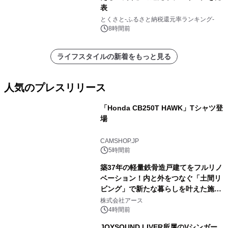
表
とくさと-ふるさと納税還元率ランキング-
8時間前
ライフスタイルの新着をもっと見る
人気のプレスリリース
「Honda CB250T HAWK」Tシャツ登
場
1
CAMSHOP.JP
5時間前
築37年の軽量鉄骨造戸建てをフルリノ
ベーション！内と外をつなぐ「土間リ
ビング」で新たな暮らしを叶えた施工
2
事例を株式会社アースが公開
株式会社アース
4時間前
JOYSOUND LIVER所属のVシンガー