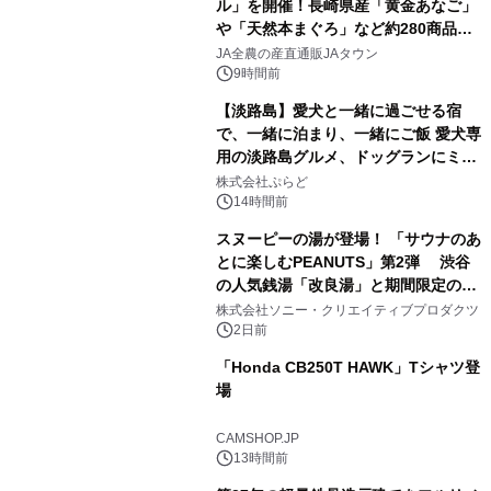
ル」を開催！長崎県産「黄金あなご」
や「天然本まぐろ」など約280商品を
2
販売！～毎月１０日の定例企画～
JA全農の産直通販JAタウン
9時間前
【淡路島】愛犬と一緒に過ごせる宿
で、一緒に泊まり、一緒にご飯 愛犬専
用の淡路島グルメ、ドッグランにミニ
3
プール グランピングとトレーラーハウ
株式会社ぷらど
スの2施設で
14時間前
スヌーピーの湯が登場！ 「サウナのあ
とに楽しむPEANUTS」第2弾 渋谷
の人気銭湯「改良湯」と期間限定のコ
4
ラボレーション サウナイキタイコラ
株式会社ソニー・クリエイティブプロダクツ
ボグッズも発売決定！
2日前
「Honda CB250T HAWK」Tシャツ登
場
5
CAMSHOP.JP
13時間前