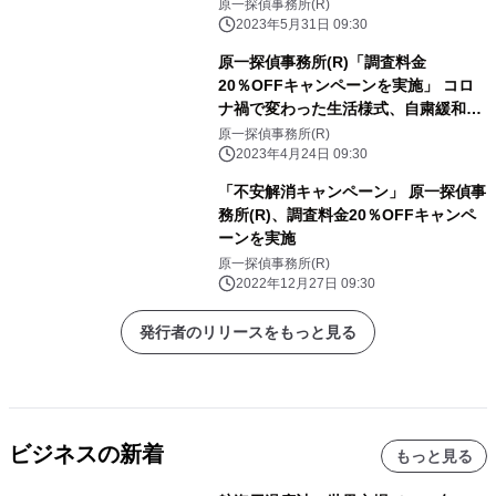
避！
原一探偵事務所(R)
2023年5月31日 09:30
原一探偵事務所(R)「調査料金
20％OFFキャンペーンを実施」 コロ
ナ禍で変わった生活様式、自粛緩和で
変化した生活様式 コロナ禍で変わら
原一探偵事務所(R)
ないのは「家出」、「自殺」、「不
2023年4月24日 09:30
倫」の増加
「不安解消キャンペーン」 原一探偵事
務所(R)、調査料金20％OFFキャンペ
ーンを実施
原一探偵事務所(R)
2022年12月27日 09:30
発行者のリリースをもっと見る
ビジネスの新着
もっと見る