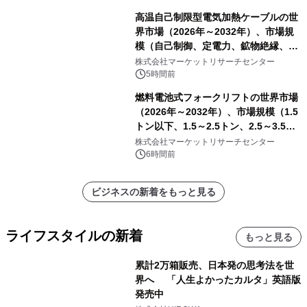
高温自己制限型電気加熱ケーブルの世
界市場（2026年～2032年）、市場規
模（自己制御、定電力、鉱物絶縁、表
皮効果）・分析レポートを発表
株式会社マーケットリサーチセンター
5時間前
燃料電池式フォークリフトの世界市場
（2026年～2032年）、市場規模（1.5
トン以下、1.5～2.5トン、2.5～3.5ト
ン、3.5～5.0トン、その他）・分析レ
株式会社マーケットリサーチセンター
ポートを発表
6時間前
ビジネスの新着をもっと見る
ライフスタイルの新着
もっと見る
累計2万箱販売、日本発の思考法を世
界へ 「人生よかったカルタ」英語版
発売中