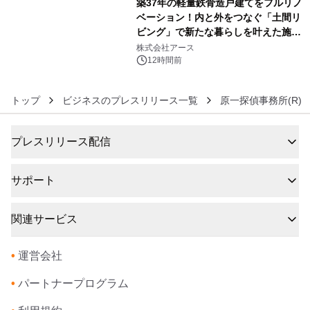
築37年の軽量鉄骨造戸建てをフルリノ
ベーション！内と外をつなぐ「土間リ
ビング」で新たな暮らしを叶えた施工
6
事例を株式会社アースが公開
株式会社アース
12時間前
トップ
ビジネスのプレスリリース一覧
原一探偵事務所(R)
プレスリリース配信
サポート
関連サービス
•
運営会社
•
パートナープログラム