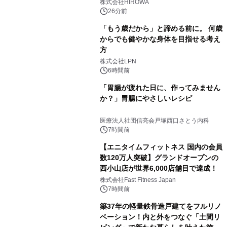
株式会社HIROWA
26分前
「もう歳だから」と諦める前に。 何歳
からでも健やかな身体を目指せる考え
方
株式会社LPN
6時間前
「胃腸が疲れた日に、作ってみません
か？」胃腸にやさしいレシピ
医療法人社団信亮会戸塚西口さとう内科
7時間前
【エニタイムフィットネス 国内の会員
数120万人突破】グランドオープンの
西小山店が世界6,000店舗目で達成！
株式会社Fast Fitness Japan
7時間前
築37年の軽量鉄骨造戸建てをフルリノ
ベーション！内と外をつなぐ「土間リ