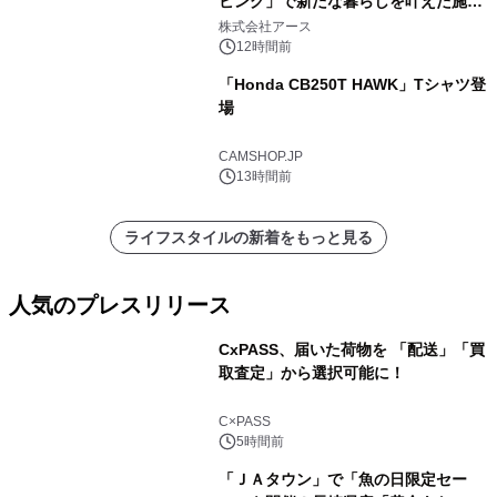
ビング」で新たな暮らしを叶えた施工
事例を株式会社アースが公開
株式会社アース
12時間前
「Honda CB250T HAWK」Tシャツ登
場
CAMSHOP.JP
13時間前
ライフスタイルの新着をもっと見る
人気のプレスリリース
CxPASS、届いた荷物を 「配送」「買
取査定」から選択可能に！
1
C×PASS
5時間前
「ＪＡタウン」で「魚の日限定セー