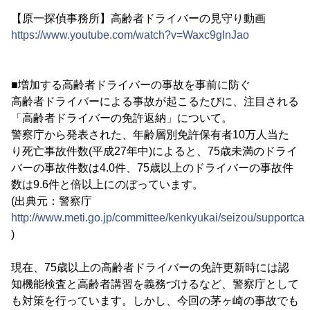
【原一探偵事務所】高齢者ドライバーの見守り動画
https://www.youtube.com/watch?v=Waxc9gInJao
■増加する高齢者ドライバーの事故を事前に防ぐ
高齢者ドライバーによる事故が起こるたびに、注目される
「高齢者ドライバーの免許返納」について。
警察庁から発表された、年齢層別免許保有者10万人当た
り死亡事故件数(平成27年中)によると、75歳未満のドライ
バーの事故件数は4.0件、75歳以上のドライバーの事故件
数は9.6件と倍以上にのぼっています。
(出典元：警察庁
http://www.meti.go.jp/committee/kenkyukai/seizou/supportca
)
現在、75歳以上の高齢者ドライバーの免許更新時には認
知機能検査と高齢者講習を義務づけるなど、警察庁として
も対策を行っています。しかし、今回の茅ヶ崎の事故でも