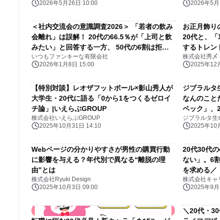
2026年5月26日 10:00
2026年5月1
＜社内交流会の意識調査2026＞ 「若者の飲み
お正月飾り
会離れ」は誤解！ 20代の66.5％が「上司と飲
20代と、「
みたい」と回答する一方、 50代の6割は拒絶
するトレン
いつもファンキーな有限会社
株式会社秀〆
反応を示す『逆転現象』の実態
2026年1月8日 15:00
2025年12月
【特別対談】レオザフットボール×影山秀人が
ジブラルタ
大学生・20代に語る「0から1をつくるゼロイ
なんのこと
チ論」|いえらぶGROUP
ベック」、2
株式会社いえらぶGROUP
ジブラルタ生
位「ナウい
2025年10月31日 14:10
2025年10月
Webページの分かりやすさが男性の購買行動
20代30
に影響を与える？年代別で異なる“離脱の理
ない」。6
由”とは
を求める／
株式会社Ryuki Design
株式会社キャ
ンケート【第
2025年10月3日 09:00
2025年9月3
＼20代・3