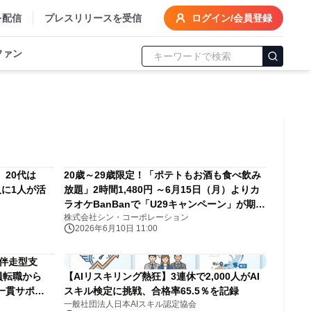
を配信
プレスリリースを受信
ログイン/会員登録
ファン
。20代は
20歳～29歳限定！「ポテトもお酒も食べ飲み
人に1人が活
放題」2時間1,480円 ～6月15日（月）よりカ
ラオケBanBanで「U29キャンペーン」が期間
株式会社シン・コーポレーション
限定でスタート～
2026年6月10日 11:00
う伴走型支
員転職から
【AIリスキリング熱狂】3連休で2,000人がAI
一貫サポー
スキル検定に挑戦、合格率65.5％を記録
一般社団法人日本AIスキル認定協会