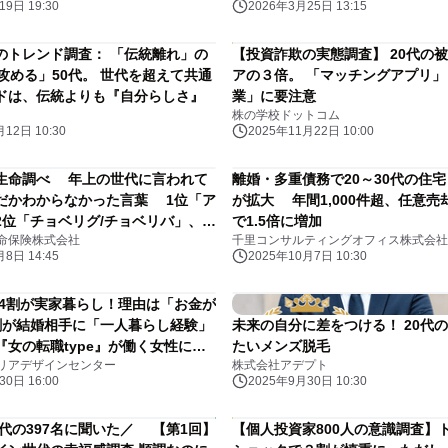
9日 19:30
2026年3月25日 13:15
のトレンド調査： 「伝統離れ」の
【投資詐欺の実態調査】 20代の
攻める」50代。 世代を超えて共通
アの３倍。 「マッチングアプリ
ドは、伝統よりも『自分らしさ』
業」に要注意
株の学校ドットコム
12日 10:30
2025年11月22日 10:00
生命調べ 年上の世代に言われて
離婚・多重債務で20～30代の住
だかわからなかった言葉 1位「ア
が拡大 年間1,000件超、任意売
位「チョベリグ/チョベリバ」、 3
で1.5倍に増加
命保険株式会社
千里コンサルティングオフィス株式会社
」
8日 14:45
2025年10月7日 10:30
代の4割が実家暮らし！理由は「お金が
割が結婚相手に「一人暮らし経験」
未来の自分に差をつける！ 20代
『女の転職type』が働く女性にア
たいメンズ脱毛
リアデザインセンター
株式会社アデプト
113回】
0日 16:00
2025年9月30日 10:30
0代の397名に聞いた／ 【第1回】
【個人投資家800人の意識調査】