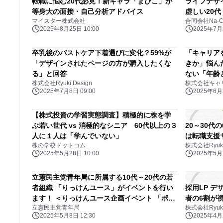
転職に悩む20代必見！新キャラ「まぴこ」が
ライフデザ
等身大の面接・自己分析アドバイス
虚しい20代
マイスター株式会社
合同会社Na-C
2025年8月25日 10:00
2025年7月2
卒乳後のバストケア下着選びに変化？59%が
「キャリア
「デザインされたページの方が購入したくな
きか」悩ん
る」と回答
ない「年齢と
株式会社Ryuki Design
株式会社キャ
2025年7月8日 09:00
2025年6月3
【株式投資の学習実態調査】積極的に株を学
ぶ若い世代 vs 消極的なシニア 60代以上の３
20～30代
人に１人は「学んでいない」
は転職支援
株の学校ドットコム
株式会社Ryuki 
2025年5月28日 10:00
2025年5月2
立憲民主党青年局に所属する10代～20代の若
者組織 「りっけんユース」がイベントを行い
採用LP デ
ます！ ＜りっけんユース企画イベント 「ポリ
者の6割が
立憲民主党青年局
株式会社Ryuki 
フェス2025」への参加者募集＞
2025年5月8日 12:30
2025年4月2