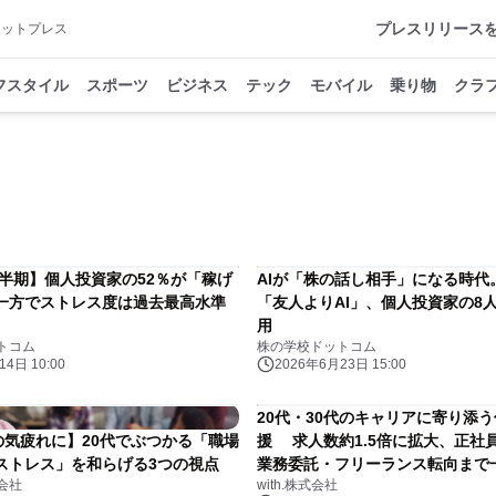
プレスリリース
アットプレス
フスタイル
スポーツ
ビジネス
テック
モバイル
乗り物
クラ
上半期】個人投資家の52％が「稼げ
AIが「株の話し相手」になる時代
一方でストレス度は過去最高水準
「友人よりAI」、個人投資家の8
用
トコム
株の学校ドットコム
4日 10:00
2026年6月23日 15:00
20代・30代のキャリアに寄り添
の気疲れに】20代でぶつかる「職場
援 求人数約1.5倍に拡大、正社
ストレス」を和らげる3つの視点
業務委託・フリーランス転向まで
式会社
with.株式会社
ト