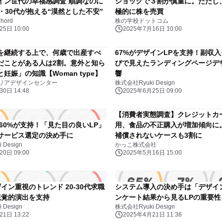
イン世代の幸福感調査 順調なのに
ショックで３割が慎重に。ただし、
・30代が抱える“漠然とした不安”
極的に株を売買
hord
株の学校ドットコム
5日 10:00
2025年7月16日 10:00
を継続する上で、何歳で出産すべ
67%がデザインLPを支持！副収
だことがある人は2割。意外と知ら
びで見えたランディングページデ
妊娠」の知識【Woman type】
響
リアデザインセンター
株式会社Ryuki Design
0日 14:48
2025年6月25日 09:00
【消費者実態調査】クレジットカ
の60%が支持！「見た目の良いLP」
用、食品の不正購入が増加傾向に。
サービス選定の決め手に
補償されないケースも3割に
Design
かっこ株式会社
0日 09:00
2025年5月16日 15:00
ザイン重視のトレンド 20-30代求職
システム導入の決め手は「デザイ
視覚的演出を支持
ンケート結果から見るLPの重要性
Design
株式会社Ryuki Design
1日 13:22
2025年4月21日 11:36