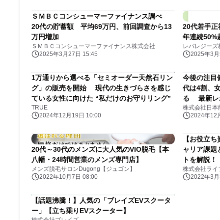
ＳＭＢＣコンシューマーファイナンス調べ
20代の貯蓄額 平均69万円、前回調査から13
20代若手
万円増加
年連続50%
ＳＭＢＣコンシューマーファイナンス株式会社
レバレジーズ
2025年3月27日 15:45
2025年3月5
1万通りから選べる「セミオーダー天然石リン
今後の注目
グ」の販売を開始 現代の生きづらさを感じ
代は4割、女
ている女性に向けた “私だけのお守りリング”
る 最新レ
TRUE
株式会社日本
2024」を
2024年12月19日 10:00
2024年12月
【お役立ち
20代～30代のメンズに大人気のVIO脱毛【本
ャリア課題
八幡・24時間営業のメンズ専門店】
トを解説！
メンズ脱毛サロンDugong【ジュゴン】
株式会社ライ
2022年10月7日 08:00
2022年3月3
【話題沸騰！】人気の「ブレイズEVスクータ
ー」【立ち乗りEVスクーター】