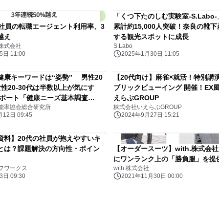
「くつ下たのしむ実験室-S.Labo
正社員の転職エージェント利用率、3
累計約15,000人突破！奈良の靴
越え
する観光スポットに成長
株式会社
S.Labo
日 11:00
2025年1月30日 11:05
健康キーワードは“姿勢” 男性20
【20代向け】麻雀×就活！特別講
性20-30代は半数以上が気にす
ブリックビューイング 開催！EX
ポート「健康ニーズ基本調査
えらぶGROUP
能率協会総合研究所
株式会社いえらぶGROUP
発表
12日 09:45
2024年9月27日 15:21
資料】20代の社員が抱えやすいキ
とは？課題解決の方向性・ポイン
【オーダースーツ】with.株式会
にワンランク上の「勝負服」を提
フワークス
with.株式会社
日 09:30
2021年11月30日 00:00