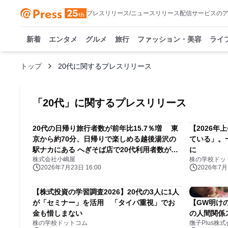
プレスリリース/ニュースリリース配信サービスの
新着
エンタメ
グルメ
旅行
ファッション・美容
ライ
トップ
20代に関するプレスリリース
「
20代
」に関するプレスリリース
20代の日帰り旅行者数が前年比15.7％増 東
【2026年
京から約70分、日帰りで楽しめる越後湯沢の
ている」。
駅ナカにある へぎそば店で20代利用者数が前
に
株式会社小嶋屋
株の学校ドッ
年同月比222％に増加
2026年7月23日 16:00
2026年7月1
【株式投資の学習調査2026】20代の3人に1人
が「セミナー」を活用 「タイパ重視」でお
【GW明け
金も惜しまない
の人間関係
株の学校ドットコム
撫子Plus株