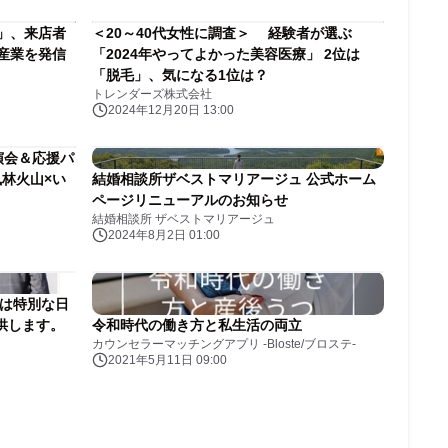
-」、来店者
＜20～40代女性に調査＞ 経験者が選ぶ
下産業を発信
「2024年やってよかった美容医療」 2位は
「脱毛」、気になる1位は？
トレンダーズ株式会社
2024年12月20日 13:00
演会＆応援パ
風林火山×い
結婚相談所ザベストマリアージュ 公式ホーム
ページリニューアルのお知らせ
結婚相談所 ザベストマリアージュ
2024年8月2日 01:00
社は特別な日
供します。
令和時代の働き方と私生活の両立
カウンセラーマッチングアプリ -Bloste/ブロステ-
2021年5月11日 09:00