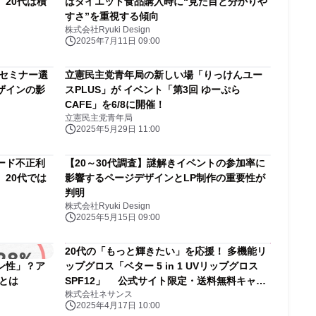
20代は積
はダイエット食品購入時に“見た目と分かりや
すさ”を重視する傾向
株式会社Ryuki Design
2025年7月11日 09:00
入セミナー選
立憲民主党青年局の新しい場「りっけんユー
ザインの影
スPLUS」が イベント「第3回 ゆーぷら
CAFE」を6/8に開催！
立憲民主党青年局
2025年5月29日 11:00
ード不正利
【20～30代調査】謎解きイベントの参加率に
20代では
影響するページデザインとLP制作の重要性が
判明
株式会社Ryuki Design
2025年5月15日 09:00
20代の「もっと輝きたい」を応援！ 多機能リ
ン性」？ア
ップグロス「ベター 5 in 1 UVリップグロス
とは
SPF12」 公式サイト限定・送料無料キャン
株式会社ネサンス
ペーンを4月17日から実施
2025年4月17日 10:00