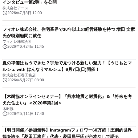
インタビュー第2弾」を公開
株式会社アース
2026年7月8日 12:00
フィオレ株式会社、住宅業界で30年以上の経営経験を持つ 増田 文彦
氏が特別顧問に就任
フィオレ株式会社
2026年6月24日 11:45
夏の準備はもうできた？宇治で見つける新しい魅力！【うじもとマ
ルシェ with はんなりマルシェ】6月7日(日)開催！
株式会社石巻工務店
2026年5月27日 08:00
【木耐協オンラインセミナー】『熊本地震と耐震化』＆『将来を考
えた住まい』＜2026年第2回＞
木耐協
2026年5月11日 17:40
【明日開催／参加無料】Instagramフォロワー60万超！圧倒的世界
観を誇る「菱田工務店」代表・菱田昌平氏が台本なしで語る