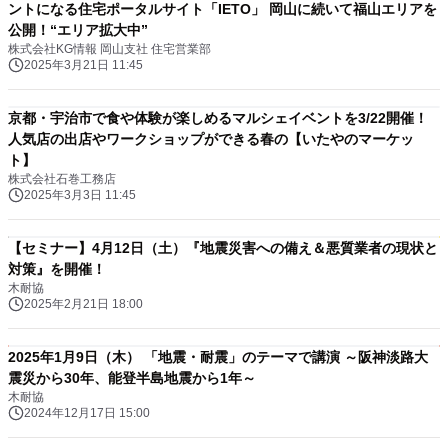
ントになる住宅ポータルサイト「IETO」 岡山に続いて福山エリアを
公開！“エリア拡大中”
株式会社KG情報 岡山支社 住宅営業部
2025年3月21日 11:45
京都・宇治市で食や体験が楽しめるマルシェイベントを3/22開催！
人気店の出店やワークショップができる春の【いたやのマーケッ
ト】
株式会社石巻工務店
2025年3月3日 11:45
【セミナー】4月12日（土）『地震災害への備え＆悪質業者の現状と
対策』を開催！
木耐協
2025年2月21日 18:00
2025年1月9日（木） 「地震・耐震」のテーマで講演 ～阪神淡路大
震災から30年、能登半島地震から1年～
木耐協
2024年12月17日 15:00