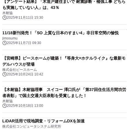
【アンケート結果】「木造戸建住まいで 耐震診断・補強工事 どちら
も実施していない人」は、43％
木耐協
2025年11月11日 15:30
11/18新刊発売！「SO 上質な日本のすまい4」非日常空間の愉悦
jimosumu
2025年11月7日 09:30
【宮崎県】ピースホームが建築！『等身大×ホテルライク』な最新モ
デルハウスが登場
株式会社ピースホーム
2025年10月24日 10:42
【木耐協】木耐協理事 スイコー 澤口氏が 「第37回住生活月間功労
者表彰」で国土交通大臣表彰を受賞しました！
木耐協
2025年10月18日 13:00
LiDAR活用で現地調査・リフォームDXを加速
株式会社コンピュータシステム研究所