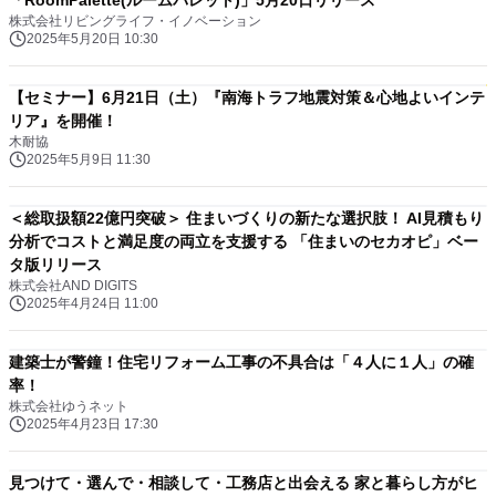
「RoomPalette(ルームパレット)」5月20日リリース
株式会社リビングライフ・イノベーション
2025年5月20日 10:30
【セミナー】6月21日（土）『南海トラフ地震対策＆心地よいインテ
リア』を開催！
木耐協
2025年5月9日 11:30
＜総取扱額22億円突破＞ 住まいづくりの新たな選択肢！ AI見積もり
分析でコストと満足度の両立を支援する 「住まいのセカオピ」ベー
タ版リリース
株式会社AND DIGITS
2025年4月24日 11:00
建築士が警鐘！住宅リフォーム工事の不具合は「４人に１人」の確
率！
株式会社ゆうネット
2025年4月23日 17:30
見つけて・選んで・相談して・工務店と出会える 家と暮らし方がヒ