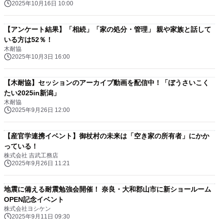
2025年10月16日 10:00
【アンケート結果】「相続」「家の処分・管理」 親や家族と話して
いる方は52％！
木耐協
2025年10月3日 16:00
【木耐協】セッションのアーカイブ動画を配信中！「ぼうさいこく
たい2025in新潟」
木耐協
2025年9月26日 12:00
【産官学連携イベント】御杖村の未来は「空き家の所有者」にかか
っている！
株式会社 吉武工務店
2025年9月26日 11:21
地震に備える耐震勉強会開催！ 奈良・大和郡山市に新ショールーム
OPEN記念イベント
株式会社ヨシケン
2025年9月11日 09:30