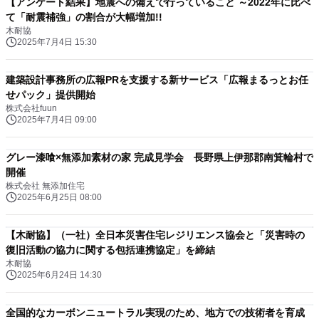
【アンケート結果】地震への備えで行っていること ～2022年に比べ
て「耐震補強」の割合が大幅増加!!
木耐協
2025年7月4日 15:30
建築設計事務所の広報PRを支援する新サービス「広報まるっとお任
せパック」提供開始
株式会社fuun
2025年7月4日 09:00
グレー漆喰×無添加素材の家 完成見学会 長野県上伊那郡南箕輪村で
開催
株式会社 無添加住宅
2025年6月25日 08:00
【木耐協】（一社）全日本災害住宅レジリエンス協会と「災害時の
復旧活動の協力に関する包括連携協定」を締結
木耐協
2025年6月24日 14:30
全国的なカーボンニュートラル実現のため、地方での技術者を育成