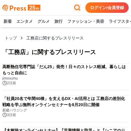
ログイン/会員登録
新着
エンタメ
グルメ
旅行
ファッション・美容
ライフスタ
トップ
工務店に関するプレスリリース
「
工務店
」に関するプレスリリース
高断熱住宅専門誌「だん25」発売！日々のストレス軽減、暮らしは
もっと自由に
jimosumu
2日前
「社員20名で年間40棟」を支えるDX・AI活用とは 工務店の差別化
戦略を学ぶ無料オンラインセミナーを8月20日に開催
新建ハウジング
3日前
【木耐協オンラインセミナー】『災害情報と防災』と『シニアのリ