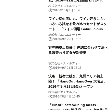
ム』2016年11月15日開催 LIVE×トー
クセッション×ワークショップ
株式会社エスエルディー
2016年10月3日 16:45
ワイン初心者にも。ワイン好きにも。
いろいろ試せる飲み比べセットがスタ
ート！ 「ワイン酒場 GabuLicious」
グランドメニューをリニューアル
株式会社エスエルディー
2016年9月29日 15:15
管理栄養士監修！ 体調に合わせて選べ
る週替わり定食が新登場
株式会社エスエルディー
2016年9月21日 16:15
渋谷・新宿に続き、九州エリア初上
陸！ 「HangOut HangOver 大名店」
2016年９月23日(金)オープン
株式会社エスエルディー
2016年8月4日 15:45
「HIKARI cafe&dining meets