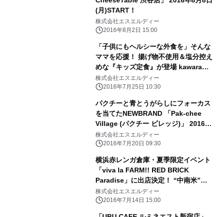
CheeseTable 渋谷店」 2016年8月8日
(月)START！
株式会社エスエルディー
2016年8月2日 15:00
「子供にもヘルシーな外食を」そんな
ママを応援！ 揚げ物不使用＆塩分控え
めな『キッズ定食』が登場 kawara
CAFE&KITCHEN グランドメニューを
株式会社エスエルディー
リニューアル
2016年7月25日 10:30
パクチーと青とうがらしにフォーカス
を当てたNEWBRAND 「Pak-chee
Village (パクチー ビレッジ)」 2016年
8月27日(土) 新宿にオープン
株式会社エスエルディー
2016年7月20日 09:30
横浜赤レンガ倉庫・夏季限定イベント
「viva la FARM!! RED BRICK
Paradise」に出店決定！ “中南米”が
テーマの飲食ブースをOPEN！
株式会社エスエルディー
2016年7月14日 15:00
「UBU CAFE ルミネエスト新宿店」