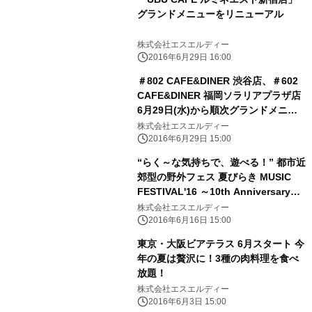
グランドメニューをリニューアル
株式会社エスエルディー
2016年6月29日 16:00
＃802 CAFE&DINER 渋谷店、＃602
CAFE&DINER 福岡ソラリアプラザ店
6月29日(水)から順次グランドメニュ
ーをリニューアル
株式会社エスエルディー
2016年6月29日 15:00
“らく～な気持ちで、遊べる！” 都市近
郊型の野外フェス 夏びらき MUSIC
FESTIVAL'16 ～10th Anniversary～
所沢と大阪で5日間開催決定！
株式会社エスエルディー
2016年6月16日 15:00
東京・大阪ビアテラス 6月スタート 今
年の夏は贅沢に！3種の肉料理を食べ
放題！
株式会社エスエルディー
2016年6月3日 15:00