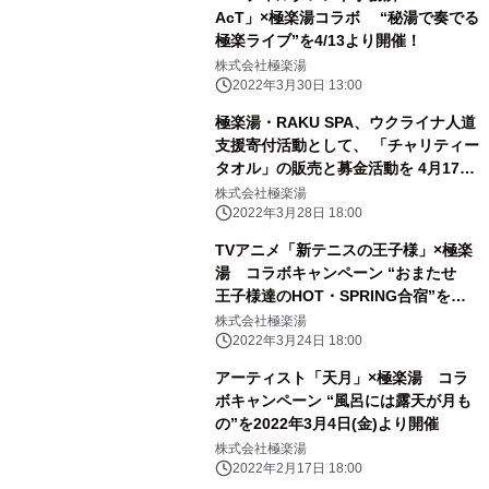
AcT」×極楽湯コラボ “秘湯で奏でる
極楽ライブ”を4/13より開催！
株式会社極楽湯
2022年3月30日 13:00
極楽湯・RAKU SPA、ウクライナ人道
支援寄付活動として、 「チャリティー
タオル」の販売と募金活動を 4月17日
(日)まで実施
株式会社極楽湯
2022年3月28日 18:00
TVアニメ「新テニスの王子様」×極楽
湯 コラボキャンペーン “おまたせ
王子様達のHOT・SPRING合宿”を
2022年4月4日(月)より開催
株式会社極楽湯
2022年3月24日 18:00
アーティスト「天月」×極楽湯 コラ
ボキャンペーン “風呂には露天が月も
の”を2022年3月4日(金)より開催
株式会社極楽湯
2022年2月17日 18:00