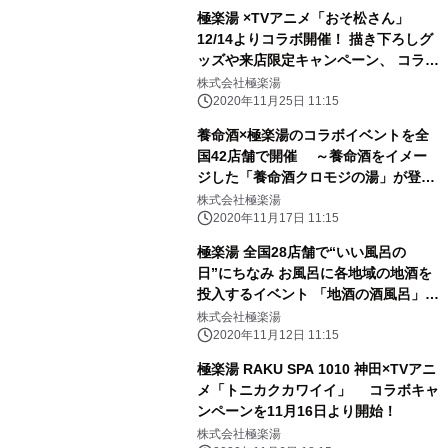
極楽湯 ×TVアニメ「おそ松さん」
12/14よりコラボ開催！ 描き下ろしグ
ッズや来店限定キャンペーン、 コラボ
メニューなどが登場
株式会社極楽湯
2020年11月25日 11:15
養命酒×極楽湯のコラボイベントを全
国42店舗で開催 ～養命酒をイメー
ジした「養命酒クロモジの湯」が登場
～
株式会社極楽湯
2020年11月17日 11:15
極楽湯 全国28店舗で“いい風呂の
日”にちなみ お風呂に各地域の地酒を
投入するイベント 「地酒の酒風呂」を
2020年11月26日(木)より開催！
株式会社極楽湯
2020年11月12日 11:15
極楽湯 RAKU SPA 1010 神田×TVアニ
メ「トニカクカワイイ」 コラボキャ
ンペーンを11月16日より開始！
株式会社極楽湯