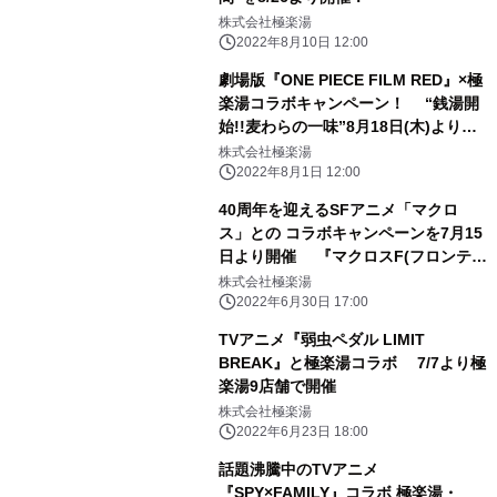
株式会社極楽湯
2022年8月10日 12:00
劇場版『ONE PIECE FILM RED』×極
楽湯コラボキャンペーン！ “銭湯開
始!!麦わらの一味”8月18日(木)より開
催！
株式会社極楽湯
2022年8月1日 12:00
40周年を迎えるSFアニメ「マクロ
ス」との コラボキャンペーンを7月15
日より開催 『マクロスF(フロンティ
ア)』からシェリルとランカの2人と、
株式会社極楽湯
『マクロスΔ(デルタ)』からワルキュ
2022年6月30日 17:00
ーレの5人が描き下ろしで登場！
TVアニメ『弱虫ペダル LIMIT
BREAK』と極楽湯コラボ 7/7より極
楽湯9店舗で開催
株式会社極楽湯
2022年6月23日 18:00
話題沸騰中のTVアニメ
『SPY×FAMILY』コラボ 極楽湯・