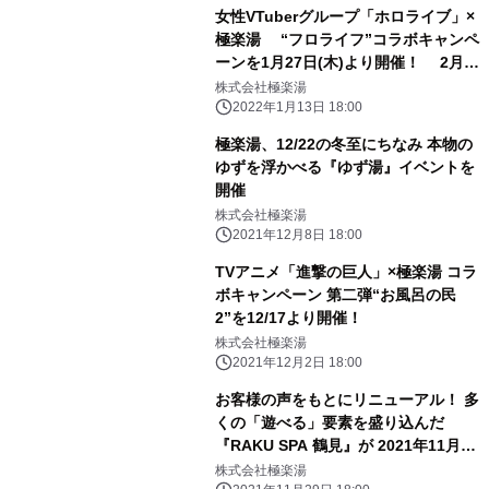
女性VTuberグループ「ホロライブ」×
極楽湯 “フロライフ”コラボキャンペ
ーンを1月27日(木)より開催！ 2月6
日(日)から風呂の日スペシャルイラス
株式会社極楽湯
トの 描き下ろしも追加登場！
2022年1月13日 18:00
極楽湯、12/22の冬至にちなみ 本物の
ゆずを浮かべる『ゆず湯』イベントを
開催
株式会社極楽湯
2021年12月8日 18:00
TVアニメ「進撃の巨人」×極楽湯 コラ
ボキャンペーン 第二弾“お風呂の民
2”を12/17より開催！
株式会社極楽湯
2021年12月2日 18:00
お客様の声をもとにリニューアル！ 多
くの「遊べる」要素を盛り込んだ
『RAKU SPA 鶴見』が 2021年11月26
日(金)にリニューアルオープン！
株式会社極楽湯