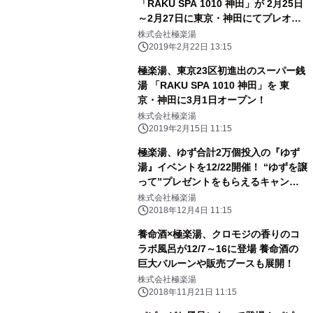
「RAKU SPA 1010 神田」が 2月25日
～2月27日に東京・神田にてプレオー
プン
株式会社極楽湯
2019年2月22日 13:15
極楽湯、東京23区初進出のスーパー銭
湯 「RAKU SPA 1010 神田」を 東
京・神田に3月1日オープン！
株式会社極楽湯
2019年2月15日 11:15
極楽湯、ゆず合計2万個投入の『ゆず
湯』イベントを12/22開催！ “ゆずを譲
って”プレゼントをもらえるキャンペ
ーン等、 各店舗で冬至風習を楽しめる
株式会社極楽湯
サービスも実施
2018年12月4日 11:15
養命酒×極楽湯、クロモジの香りのコ
ラボ風呂が12/7～16に登場 養命酒の
巨大バルーンや販売ブースも展開！
株式会社極楽湯
2018年11月21日 11:15