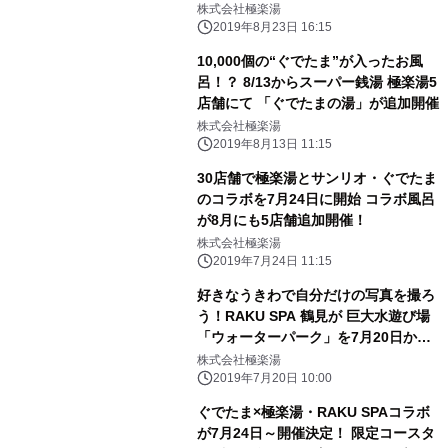
GARDEN 名古屋、 名古屋グランパス
株式会社極楽湯
とパートナー契約を締結
2019年8月23日 16:15
10,000個の“ぐでたま”が入ったお風
呂！？ 8/13からスーパー銭湯 極楽湯5
店舗にて 「ぐでたまの湯」が追加開催
株式会社極楽湯
2019年8月13日 11:15
30店舗で極楽湯とサンリオ・ぐでたま
のコラボを7月24日に開始 コラボ風呂
が8月にも5店舗追加開催！
株式会社極楽湯
2019年7月24日 11:15
好きなうきわで自分だけの写真を撮ろ
う！RAKU SPA 鶴見が 巨大水遊び場
「ウォーターパーク」を7月20日から
開催！
株式会社極楽湯
2019年7月20日 10:00
ぐでたま×極楽湯・RAKU SPAコラボ
が7月24日～開催決定！ 限定コースタ