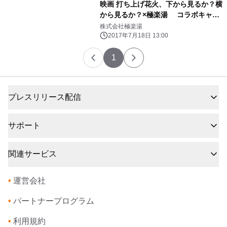
映画 打ち上げ花火、下から見るか？横
から見るか？×極楽湯 コラボキャン
ペーンを7月28日～9月3日に開催
株式会社極楽湯
2017年7月18日 13:00
1
プレスリリース配信
サポート
関連サービス
•
運営会社
•
パートナープログラム
•
利用規約