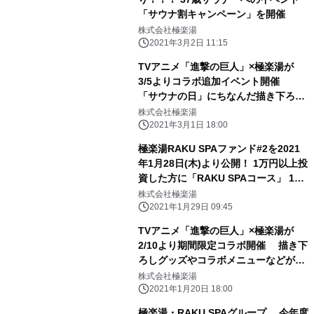
「サウナ割キャンペーン」を開催
株式会社極楽湯
2021年3月2日 11:15
TVアニメ「進撃の巨人」×極楽湯が
3/5よりコラボ追加イベント開催
「サウナの日」にちなんだ描き下ろし
グッズや館内装飾などが登場！
株式会社極楽湯
2021年3月1日 18:00
極楽湯RAKU SPAファンド#2を2021
年1月28日(木)より公開！ 1万円以上投
資した方に「RAKU SPAコース」 1回
無料の優待券を送付
株式会社極楽湯
2021年1月29日 09:45
TVアニメ「進撃の巨人」×極楽湯が
2/10より期間限定コラボ開催 描き下
ろしグッズやコラボメニューなどが登
場！
株式会社極楽湯
2021年1月20日 18:00
極楽湯・RAKU SPAグループ、 今年度