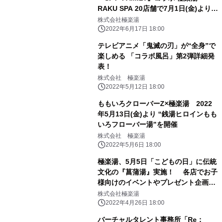
RAKU SPA 20店舗で7月1日(金)より開
催決定！
株式会社極楽湯
2022年6月17日 18:00
テレビアニメ「鬼滅の刃」が“全身”で
楽しめる 「コラボ風呂」第2弾詳細発
表！
株式会社 極楽湯
2022年5月12日 18:00
ももいろクローバーZ×極楽湯 2022
年5月13日(金)より “銭湯ヒロインもも
いろフローバー湯”を開催
株式会社 極楽湯
2022年5月6日 18:00
極楽湯、5月5日「こどもの日」に伝統
文化の『菖蒲湯』実施！ 各店でお子
様向けのイベントやプレゼント企画も
同時に開催
株式会社極楽湯
2022年4月26日 18:00
バーチャルタレント事務所「Re：