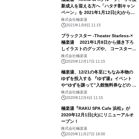
新成人を迎える方へ「ハタチ割キャン
ペーン」を 2021年1月12日(火)から期
間限定で開催
株式会社極楽湯
2021年1月8日 11:15
ブラックスター -Theater Starless-×
極楽湯 2021年1月8日から描き下ろ
しイラストのグッズや、 コースターが
もらえるコラボメニュー、フォトスポ
株式会社極楽湯
ットが登場
2020年12月17日 11:15
極楽湯、12/21の冬至にちなみ本物の
ゆずを投入する 『ゆず湯』イベント
や“ゆずを譲って”入館無料券などの プ
レゼントキャンペーンも開催！
株式会社極楽湯
2020年12月4日 11:15
極楽湯『RAKU SPA Cafe 浜松』が
2020年12月1日(火)にリニューアルオ
ープン！
株式会社極楽湯
2020年11月27日 18:00