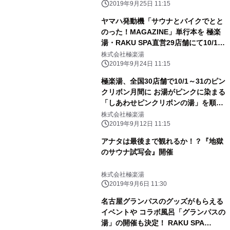
ラボ風呂が順次登場！
2019年9月25日 11:15
ヤマハ発動機「サウナとバイクでとと
のった！MAGAZINE」単行本を 極楽
湯・RAKU SPA直営29店舗にて10/10
銭湯の日より先着配布 ～ゆるキャン
株式会社極楽湯
△など14作品描き下ろし～
2019年9月24日 11:15
極楽湯、全国30店舗で10/1～31のピン
クリボン月間に お湯がピンクに染まる
「しあわせピンクリボンの湯」を順次
開催
株式会社極楽湯
2019年9月12日 11:15
アナタは最後まで観れるか！？『地獄
のサウナ試写会』開催
株式会社極楽湯
2019年9月6日 11:30
名古屋グランパスのグッズがもらえる
イベントや コラボ風呂「グランパスの
湯」の開催も決定！ RAKU SPA