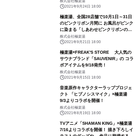
株式会社極楽湯
2021年9月24日 18:00
極楽湯、全国28店舗で10月1日～31日
のピンクリボン月間に お風呂がピンク
に染まる「しあわせピンクリボンの
湯」を順次開催
株式会社極楽湯
2021年9月21日 18:00
極楽湯×FREAK'S STORE 大人気の
サウナブランド「SAUVENIR」の コラ
ボアイテムを9/18発売！
株式会社極楽湯
2021年9月15日 18:00
音楽原作キャラクターラッププロジェ
クト 「ヒプノシスマイク」×極楽湯
9/3よりコラボを開催！
株式会社極楽湯
2021年8月19日 18:00
TVアニメ「SHAMAN KING」×極楽湯
7/16よりコラボを開催！ 描き下ろしイ