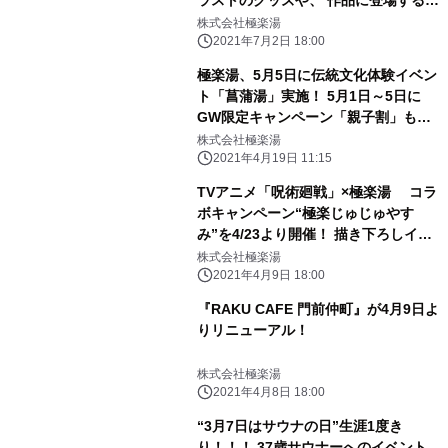
ラストのグッズや、 作品に登場する
「ふんばり温泉」をイメージしたコラ
株式会社極楽湯
ボ風呂も登場
2021年7月2日 18:00
極楽湯、5月5日に伝統文化体験イベン
ト「菖蒲湯」実施！ 5月1日～5日に
GW限定キャンペーン「親子割」も同
時開催
株式会社極楽湯
2021年4月19日 11:15
TVアニメ「呪術廻戦」×極楽湯 コラ
ボキャンペーン“極楽じゅじゅやす
み”を4/23より開催！ 描き下ろしイラ
ストのグッズやコラボメニュー、 フォ
株式会社極楽湯
トスポットや期間限定 コラボ風呂など
2021年4月9日 18:00
が登場
『RAKU CAFE 門前仲町』が4月9日よ
りリニューアル！
株式会社極楽湯
2021年4月8日 18:00
“3月7日はサウナの日”生涯1度き
り！！！ 37歳サウナーへのイベント