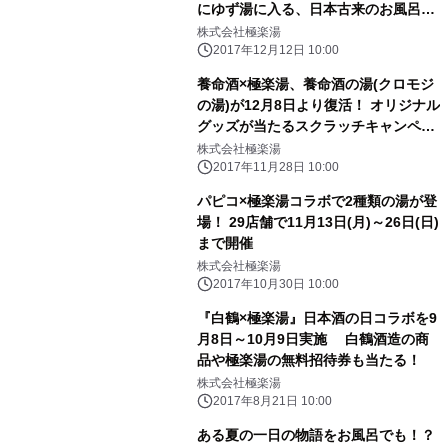
にゆず湯に入る、日本古来のお風呂文
化を体感
株式会社極楽湯
2017年12月12日 10:00
養命酒×極楽湯、養命酒の湯(クロモジ
の湯)が12月8日より復活！ オリジナル
グッズが当たるスクラッチキャンペー
ンも同時開催
株式会社極楽湯
2017年11月28日 10:00
パピコ×極楽湯コラボで2種類の湯が登
場！ 29店舗で11月13日(月)～26日(日)
まで開催
株式会社極楽湯
2017年10月30日 10:00
『白鶴×極楽湯』日本酒の日コラボを9
月8日～10月9日実施 白鶴酒造の商
品や極楽湯の無料招待券も当たる！
株式会社極楽湯
2017年8月21日 10:00
ある夏の一日の物語をお風呂でも！？