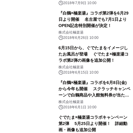
2018年7月9日 10:00
『白鶴×極楽湯』コラボ第2弾を6月29
日より開催 名古屋でも7月1日より
OPEN記念特別開催が決定！
株式会社極楽湯
2018年6月26日 10:00
6月15日から、ぐでたまをイメージし
たお風呂が登場 ぐでたま×極楽湯コ
ラボ第2弾の画像を追加公開！
株式会社極楽湯
2018年6月15日 10:00
『白鶴×極楽湯』コラボを6月8日(金)
から今年も開催 スクラッチキャンペ
ーンで白鶴商品や入館無料券が当た
る！
株式会社極楽湯
2018年6月1日 10:00
ぐでたま×極楽湯コラボキャンペーン
第2弾 5月25日より開催！ 詳細動
画・画像も追加公開