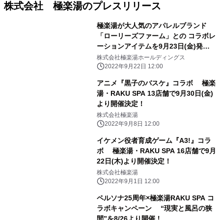
株式会社 極楽湯のプレスリリース
極楽湯が大人気のアパレルブランド
「ローリーズファーム」との コラボレ
ーションアイテムを9月23日(金)発
売！
株式会社極楽湯ホールディングス
2022年9月22日 12:00
アニメ『黒子のバスケ』コラボ 極楽
湯・RAKU SPA 13店舗で9月30日(金)
より開催決定！
株式会社極楽湯
2022年9月8日 12:00
イケメン役者育成ゲーム『A3!』コラ
ボ 極楽湯・RAKU SPA 16店舗で9月
22日(木)より開催決定！
株式会社極楽湯
2022年9月1日 12:00
ペルソナ25周年×極楽湯RAKU SPA コ
ラボキャンペーン “現実と風呂の狭
間”を8/26より開催！