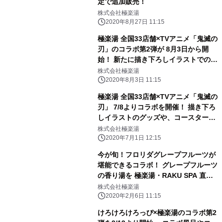
定で追加販売！
株式会社極楽湯
2020年8月27日 11:15
極楽湯 全国33店舗×TVアニメ「鬼滅の
刃」のコラボ第2弾が 8月3日から開
始！ 新たに描き下ろしイラストでの手
ぬぐいの販売と、 コースターに8種の
株式会社極楽湯
追加デザイン、館内放送が登場
2020年8月3日 11:15
極楽湯 全国33店舗×TVアニメ「鬼滅の
刃」 7/8よりコラボを開催！ 描き下ろ
しイラストのグッズや、コースターが
もらえる フードメニュー、フォトスポ
株式会社極楽湯
ットの設置などが登場
2020年7月1日 12:15
今が旬！フロリダグレープフルーツが
堪能できるコラボ！ グレープフルーツ
の香り湯を 極楽湯・RAKU SPA 直営
10店舗にて展開！ 2月26日には生グレ
株式会社極楽湯
ープフルーツを投入する他、 期間限定
2020年2月6日 11:15
コラボが登場
けろけろけろっぴ×極楽湯のコラボ第2