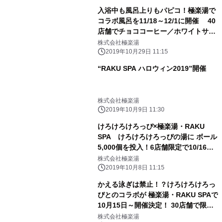
入浴中も風呂上りもパピコ！極楽湯で
コラボ風呂を11/18～12/1に開催 40
店舗でチョココーヒー／ホワイトサワ
ーの湯を展開
株式会社極楽湯
2019年10月29日 11:15
“RAKU SPA ハロウィン2019”開催
株式会社極楽湯
2019年10月9日 11:30
けろけろけろっぴ×極楽湯・RAKU
SPA けろけろけろっぴの湯に ボール
5,000個を投入！6店舗限定で10/16か
ら順次開催！ 限定グッズ・メニューは
株式会社極楽湯
10/15から30店舗に登場！
2019年10月8日 11:15
かえる泳ぎは禁止！？けろけろけろっ
ぴとのコラボが 極楽湯・RAKU SPAで
10月15日～開催決定！ 30店舗で限定
コラボグッズ・メニュー、 6店舗でコ
株式会社極楽湯