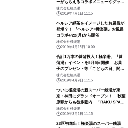
ーがもらえるコラボメニューやグッズ
などが登場
株式会社極楽湯
2019年7月1日 11:15
ヘルシア緑茶をイメージしたお風呂が
登場？！ 『ヘルシア×極楽湯』お風呂
コラボ4/22(月)から開催
株式会社極楽湯
2019年4月15日 10:00
合計1万本の菖蒲投入！極楽湯、『菖
蒲湯』イベントを5月5日開催 お菓
子のプレゼント等「こどもの日」関連
サービス・イベントも
株式会社極楽湯
2019年4月9日 11:15
ついに極楽湯の新スーパー銭湯が東
京・神田にグランドオープン！ 秋葉
原駅からも徒歩圏内 「RAKU SPA
1010 神田」
株式会社極楽湯
2019年3月1日 11:15
23区初進出！極楽湯のスーパー銭湯