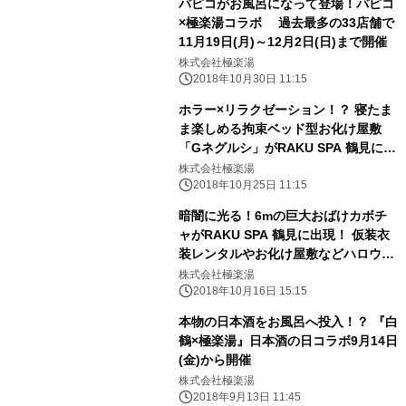
パピコがお風呂になって登場！パピコ
×極楽湯コラボ 過去最多の33店舗で
11月19日(月)～12月2日(日)まで開催
株式会社極楽湯
2018年10月30日 11:15
ホラー×リラクゼーション！？ 寝たま
ま楽しめる拘束ベッド型お化け屋敷
「Gネグルシ」がRAKU SPA 鶴見に出
現！
株式会社極楽湯
2018年10月25日 11:15
暗闇に光る！6mの巨大おばけカボチ
ャがRAKU SPA 鶴見に出現！ 仮装衣
装レンタルやお化け屋敷などハロウィ
ン企画盛りだくさん
株式会社極楽湯
2018年10月16日 15:15
本物の日本酒をお風呂へ投入！？ 『白
鶴×極楽湯』日本酒の日コラボ9月14日
(金)から開催
株式会社極楽湯
2018年9月13日 11:45