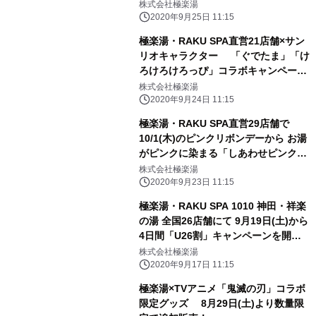
計で各店300個のりんごを投入
株式会社極楽湯
2020年9月25日 11:15
極楽湯・RAKU SPA直営21店舗×サン
リオキャラクター 「ぐでたま」「け
ろけろけろっぴ」コラボキャンペー
ン 2020年10月16日(金)より開催！
株式会社極楽湯
2020年9月24日 11:15
極楽湯・RAKU SPA直営29店舗で
10/1(木)のピンクリボンデーから お湯
がピンクに染まる「しあわせピンクリ
ボンの湯」を開催！
株式会社極楽湯
2020年9月23日 11:15
極楽湯・RAKU SPA 1010 神田・祥楽
の湯 全国26店舗にて 9月19日(土)から
4日間「U26割」キャンペーンを開
催！
株式会社極楽湯
2020年9月17日 11:15
極楽湯×TVアニメ「鬼滅の刃」コラボ
限定グッズ 8月29日(土)より数量限