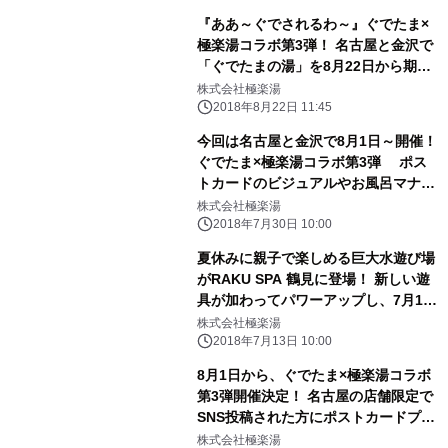
『ああ～ぐでされるわ～』ぐでたま×
極楽湯コラボ第3弾！ 名古屋と金沢で
「ぐでたまの湯」を8月22日から期間
限定で開催
株式会社極楽湯
2018年8月22日 11:45
今回は名古屋と金沢で8月1日～開催！
ぐでたま×極楽湯コラボ第3弾 ポス
トカードのビジュアルやお風呂マナー
画像を追加公開
株式会社極楽湯
2018年7月30日 10:00
夏休みに親子で楽しめる巨大水遊び場
がRAKU SPA 鶴見に登場！ 新しい遊
具が加わってパワーアップし、7月14
日から開催
株式会社極楽湯
2018年7月13日 10:00
8月1日から、ぐでたま×極楽湯コラボ
第3弾開催決定！ 名古屋の店舗限定で
SNS投稿された方にポストカードプレ
ゼント
株式会社極楽湯