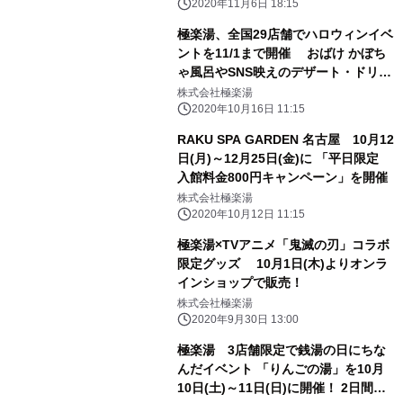
2020年11月6日 18:15
極楽湯、全国29店舗でハロウィンイベ
ントを11/1まで開催 おばけ かぼち
ゃ風呂やSNS映えのデザート・ドリン
クが登場
株式会社極楽湯
2020年10月16日 11:15
RAKU SPA GARDEN 名古屋 10月12
日(月)～12月25日(金)に 「平日限定
入館料金800円キャンペーン」を開催
株式会社極楽湯
2020年10月12日 11:15
極楽湯×TVアニメ「鬼滅の刃」コラボ
限定グッズ 10月1日(木)よりオンラ
インショップで販売！
株式会社極楽湯
2020年9月30日 13:00
極楽湯 3店舗限定で銭湯の日にちな
んだイベント 「りんごの湯」を10月
10日(土)～11日(日)に開催！ 2日間合