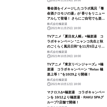
2021年11月29日 18:00
養命酒をイメージしたコラボ風呂「養
命酒クロモジの湯」が 香りをリニュー
アルして登場！ さらにご自宅でも楽し
める入浴料「クロモジの香り湯」を特
株式会社極楽湯
別販売。
2021年11月25日 18:00
TVアニメ「夏目友人帳」×極楽湯 コ
ラボキャンペーン “ニャンコ先生と秋
のごくらく風呂日和”を11月5日より開
催！
株式会社極楽湯
2021年10月28日 18:00
TVアニメ『東京リベンジャーズ』×極
楽湯 コラボキャンペーン “Relax 極
楽上等！”を10/29より開催！
株式会社極楽湯
2021年10月12日 18:00
マクロスΔ×極楽湯 コラボキャンペー
ンを 10/12より極楽湯・RAKU SPAグ
ループ7店舗で開催！