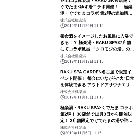
冬至には極楽湯・RAKU SPA6店舗で
ぐでたま×ゆず湯コラボ開催！ 極楽
湯・ぐでたまコラボ 第2弾の追加情報
も発表
株式会社極楽湯
2019年11月26日 11:15
養命酒をイメージしたお風呂に入浴で
きる！？ 極楽湯・RAKU SPA37店舗
にてコラボ風呂 「クロモジの湯」の
他、期間限定コラボが登場
株式会社極楽湯
2019年11月19日 11:15
RAKU SPA GARDEN名古屋で限定イ
ベント開催！ 都会にいながら“火”日常
を体験できる アウトドアサウナエリア
が11/29から2日間限定でオープン！
株式会社極楽湯
2019年11月15日 11:15
極楽湯・RAKU SPA×ぐでたま コラボ
第2弾！ 30店舗で12月3日から開催決
定！ 2店舗限定でぐでたまの湯や謎解
きなどのコラボも特別開催
株式会社極楽湯
2019年11月6日 11:15