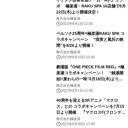
イケメン役者育成ゲーム『A3!』コラ
ボ 極楽湯・RAKU SPA 16店舗で9月
22日(木)より開催決定！
株式会社極楽湯
2022年9月1日 12:00
ペルソナ25周年×極楽湯RAKU SPA コ
ラボキャンペーン “現実と風呂の狭
間”を8/26より開催！
株式会社極楽湯
2022年8月10日 12:00
劇場版『ONE PIECE FILM RED』×極
楽湯コラボキャンペーン！ “銭湯開
始!!麦わらの一味”8月18日(木)より開
催！
株式会社極楽湯
2022年8月1日 12:00
40周年を迎えるSFアニメ「マクロ
ス」との コラボキャンペーンを7月15
日より開催 『マクロスF(フロンティ
ア)』からシェリルとランカの2人と、
株式会社極楽湯
『マクロスΔ(デルタ)』からワルキュ
2022年6月30日 17:00