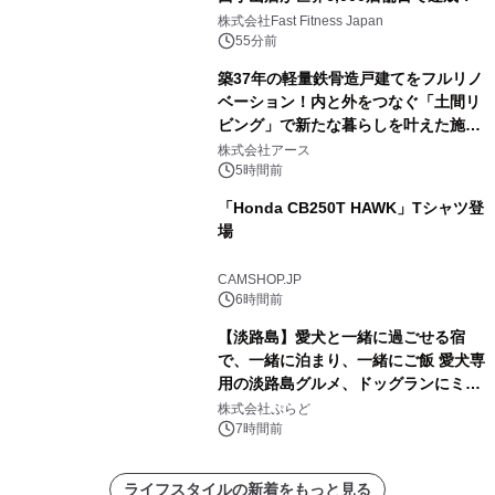
株式会社Fast Fitness Japan
55分前
築37年の軽量鉄骨造戸建てをフルリノ
ベーション！内と外をつなぐ「土間リ
ビング」で新たな暮らしを叶えた施工
事例を株式会社アースが公開
株式会社アース
5時間前
「Honda CB250T HAWK」Tシャツ登
場
CAMSHOP.JP
6時間前
【淡路島】愛犬と一緒に過ごせる宿
で、一緒に泊まり、一緒にご飯 愛犬専
用の淡路島グルメ、ドッグランにミニ
プール グランピングとトレーラーハウ
株式会社ぷらど
スの2施設で
7時間前
ライフスタイルの新着をもっと見る