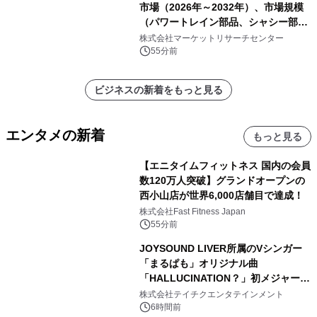
市場（2026年～2032年）、市場規模
（パワートレイン部品、シャシー部
品、ボディ・キャビン部品、電気・電
株式会社マーケットリサーチセンター
子部品、インテリア・快適性部品）・
55分前
分析レポートを発表
ビジネスの新着をもっと見る
エンタメの新着
もっと見る
【エニタイムフィットネス 国内の会員
数120万人突破】グランドオープンの
西小山店が世界6,000店舗目で達成！
株式会社Fast Fitness Japan
55分前
JOYSOUND LIVER所属のVシンガー
「まるぱも」オリジナル曲
「HALLUCINATION？」初メジャー配
信リリース決定！
株式会社テイチクエンタテインメント
6時間前