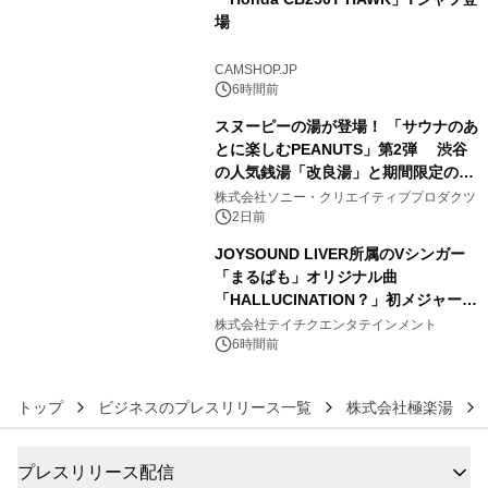
場
4
CAMSHOP.JP
6時間前
スヌーピーの湯が登場！ 「サウナのあ
とに楽しむPEANUTS」第2弾 渋谷
の人気銭湯「改良湯」と期間限定のコ
5
ラボレーション サウナイキタイコラ
株式会社ソニー・クリエイティブプロダクツ
ボグッズも発売決定！
2日前
JOYSOUND LIVER所属のVシンガー
「まるぱも」オリジナル曲
「HALLUCINATION？」初メジャー配
6
信リリース決定！
株式会社テイチクエンタテインメント
6時間前
トップ
ビジネスのプレスリリース一覧
株式会社極楽湯
プレスリリース配信