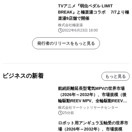
ーレの5人が描き下ろしで登場！
TVアニメ『弱虫ペダル LIMIT
BREAK』と極楽湯コラボ 7/7より極
楽湯9店舗で開催
株式会社極楽湯
2022年6月23日 18:00
発行者のリリースをもっと見る
ビジネスの新着
もっと見る
航続距離延長型電気MPVの世界市場
（2026年～2032年）、市場規模（後
輪駆動REEV MPV、全輪駆動REEV
MPV）・分析レポートを発表
株式会社マーケットリサーチセンター
25分前
ロボット用アンギュラ玉軸受の世界市
場（2026年～2032年）、市場規模