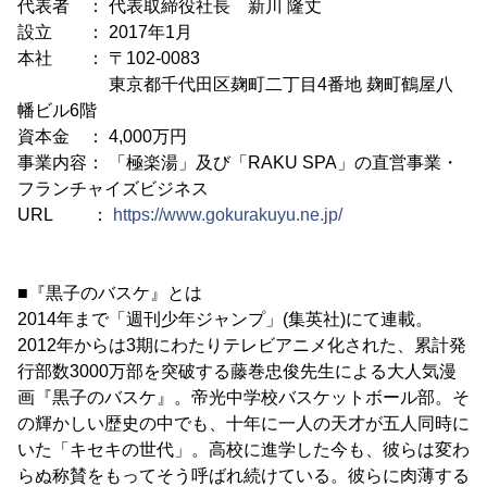
代表者 ： 代表取締役社長 新川 隆丈
設立 ： 2017年1月
本社 ： 〒102-0083
東京都千代田区麹町二丁目4番地 麹町鶴屋八
幡ビル6階
資本金 ： 4,000万円
事業内容： 「極楽湯」及び「RAKU SPA」の直営事業・
フランチャイズビジネス
URL ：
https://www.gokurakuyu.ne.jp/
■『黒子のバスケ』とは
2014年まで「週刊少年ジャンプ」(集英社)にて連載。
2012年からは3期にわたりテレビアニメ化された、累計発
行部数3000万部を突破する藤巻忠俊先生による大人気漫
画『黒子のバスケ』。帝光中学校バスケットボール部。そ
の輝かしい歴史の中でも、十年に一人の天才が五人同時に
いた「キセキの世代」。高校に進学した今も、彼らは変わ
らぬ称賛をもってそう呼ばれ続けている。彼らに肉薄する