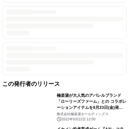
この発行者のリリース
極楽湯が大人気のアパレルブランド
「ローリーズファーム」との コラボレ
ーションアイテムを9月23日(金)発
売！
株式会社極楽湯ホールディングス
2022年9月22日 12:00