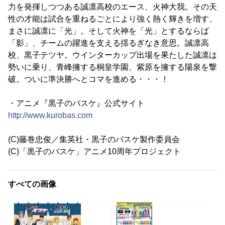
力を発揮しつつある誠凛高校のエース、火神大我。その天
性の才能は試合を重ねるごとにより強く熱く輝きを増す、
まさに誠凛に「光」。そして火神を「光」とするならば
「影」、チームの躍進を支える揺るぎなき意思。誠凛高
校、黒子テツヤ。ウインターカップ出場を果たした誠凛は
勢いに乗り、青峰擁する桐皇学園、紫原を擁する陽泉を撃
破。ついに準決勝へとコマを進める・・・！
・アニメ『黒子のバスケ』公式サイト
http://www.kurobas.com
(C)藤巻忠俊／集英社・黒子のバスケ製作委員会
(C)「黒子のバスケ」アニメ10周年プロジェクト
すべての画像