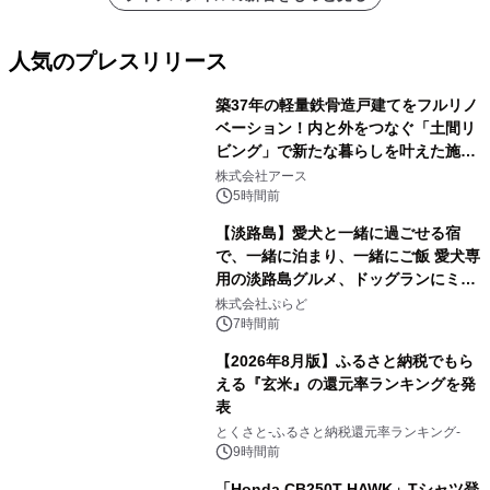
人気のプレスリリース
築37年の軽量鉄骨造戸建てをフルリノ
ベーション！内と外をつなぐ「土間リ
ビング」で新たな暮らしを叶えた施工
1
事例を株式会社アースが公開
株式会社アース
5時間前
【淡路島】愛犬と一緒に過ごせる宿
で、一緒に泊まり、一緒にご飯 愛犬専
用の淡路島グルメ、ドッグランにミニ
2
プール グランピングとトレーラーハウ
株式会社ぷらど
スの2施設で
7時間前
【2026年8月版】ふるさと納税でもら
える『玄米』の還元率ランキングを発
表
3
とくさと-ふるさと納税還元率ランキング-
9時間前
「Honda CB250T HAWK」Tシャツ登