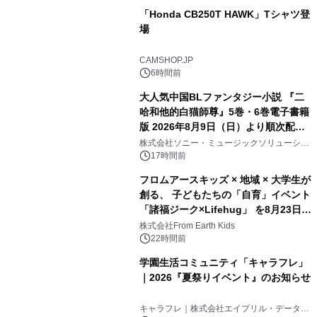
「Honda CB250T HAWK」Tシャツ登
場
CAMSHOP.JP
6時間前
大人気中国BLファンタジー小説 『二
哈和他的白猫師尊』5巻・6巻電子書籍
版 2026年8月9日（日）より順次配信
開始
株式会社ソニー・ミュージックソリューショ
ンズ
17時間前
フロムアースキッズ × 地域 × 大学生が
創る、 子どもたちの「自育」イベント
「諸福ジーク×Lifehug」 を8月23日
(日)開催
株式会社From Earth Kids
22時間前
学園生活コミュニティ「キャラフレ」
｜2026『夏祭りイベント』のお知らせ
キャラフレ｜株式会社エイプリル・データ・