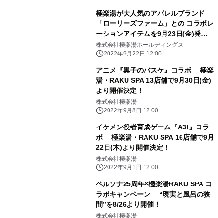
極楽湯が大人気のアパレルブランド
「ローリーズファーム」との コラボレ
ーションアイテムを9月23日(金)発
売！
株式会社極楽湯ホールディングス
2022年9月22日 12:00
アニメ『黒子のバスケ』コラボ 極楽
湯・RAKU SPA 13店舗で9月30日(金)
より開催決定！
株式会社極楽湯
2022年9月8日 12:00
イケメン役者育成ゲーム『A3!』コラ
ボ 極楽湯・RAKU SPA 16店舗で9月
22日(木)より開催決定！
株式会社極楽湯
2022年9月1日 12:00
ペルソナ25周年×極楽湯RAKU SPA コ
ラボキャンペーン “現実と風呂の狭
間”を8/26より開催！
株式会社極楽湯