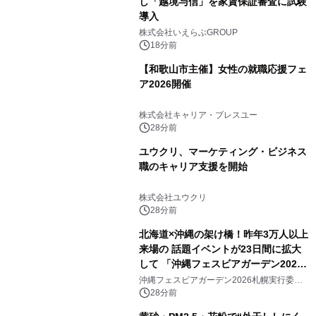
し「越境与信」を家賃保証審査に試験
導入
株式会社いえらぶGROUP
18分前
【和歌山市主催】女性の就職応援フェ
ア2026開催
株式会社キャリア・ブレスユー
28分前
ユウクリ、マーケティング・ビジネス
職のキャリア支援を開始
株式会社ユウクリ
28分前
北海道×沖縄の架け橋！昨年3万人以上
来場の 話題イベントが23日間に拡大
して 「沖縄フェスビアガーデン2026
in札幌」8/15(土)開幕！ ～初日は先着
沖縄フェスビアガーデン2026札幌実行委員
会
100杯のオリオン生ビール無料配布＆
28分前
開幕式を実施～