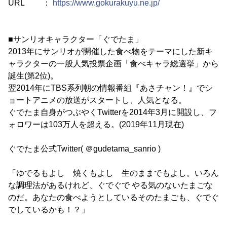
URL ：
https://www.gokurakuyu.ne.jp/
■サンリオキャラクター「ぐでたま」
2013年にサンリオが開催した食べ物をテーマにした新キ
ャラクターの一般人気投票企画「食べキャラ総選挙」から
誕生(第2位)。
翌2014年にTBS系列朝の情報番組『あさチャン！』でシ
ョートアニメの放送がスタートし、人気となる。
ぐでたま自身がつぶやくTwitterを2014年3月に開設し、フ
ォロワーは103万人を超える。(2019年11月現在)
ぐでたま公式Twitter( ＠gudetama_sanrio )
「ゆでるもよし 焼くもよし 生のままでもよし。いろん
な調理法があるけれど、ぐでぐで やる気のないたまごな
のだ。あなたの食べようとしているそのたまごも、ぐでぐ
でしているかも！？」