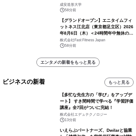
約を締結
成安造形大学
58分前
【グランドオープン】エニタイムフィ
ットネス江北店（東京都足立区）2026
年8月6日（木）＜24時間年中無休のフ
ィットネスジム＞
株式会社Fast Fitness Japan
58分前
エンタメの新着をもっと見る
ビジネスの新着
もっと見る
【多忙な先生方の「学び」をアップデ
ート】 すき間時間で学べる『学習評価
講座』全7回がついに完結！
株式会社エデュテクノロジー
13分前
いえらぶパートナーズ、Dwilarと協業