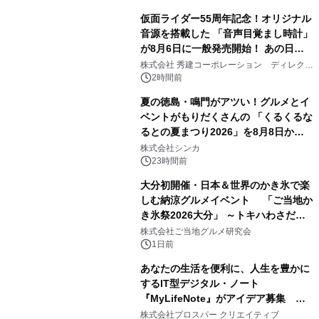
仮面ライダー55周年記念！オリジナル
音源を搭載した 「音声目覚まし時計」
が8月6日に一般発売開始！ あの日の
3
大興奮が今甦る
株式会社 秀建コーポレーション ディレクト
アートギャラリー
2時間前
夏の徳島・鳴門がアツい！グルメとイ
ベントがもりだくさんの 「くるくるな
るとの夏まつり2026」を8月8日から9
4
日間開催 ～夏限定メニューや大抽選
株式会社シンカ
会、大学芋スティックの振る舞いも～
23時間前
大分初開催・日本＆世界のかき氷で楽
しむ納涼グルメイベント 「ご当地か
き氷祭2026大分」 ～トキハわさだタ
5
ウンで8月21日～31日まで11日間限定
株式会社ご当地グルメ研究会
開催～
1日前
あなたの生活を便利に、人生を豊かに
するIT型デジタル・ノート
『MyLifeNote』がアイデア募集 優
6
秀賞100名に1年間無償試用
株式会社プロスパー クリエイティブ