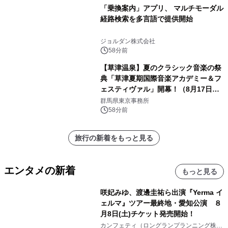
「乗換案内」アプリ、 マルチモーダル
経路検索を多言語で提供開始
ジョルダン株式会社
58分前
【草津温泉】夏のクラシック音楽の祭
典「草津夏期国際音楽アカデミー＆フ
ェスティヴァル」開幕！（8月17日か
ら）
群馬県東京事務所
58分前
旅行の新着をもっと見る
エンタメの新着
もっと見る
咲妃みゆ、渡邊圭祐ら出演『Yerma イ
ェルマ』ツアー最終地・愛知公演 ８
月8日(土)チケット発売開始！
カンフェティ（ロングランプランニング株式