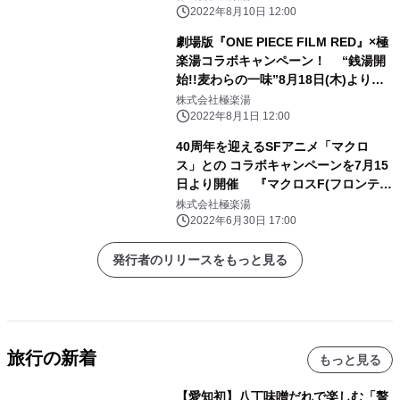
2022年8月10日 12:00
劇場版『ONE PIECE FILM RED』×極
楽湯コラボキャンペーン！ “銭湯開
始!!麦わらの一味”8月18日(木)より開
催！
株式会社極楽湯
2022年8月1日 12:00
40周年を迎えるSFアニメ「マクロ
ス」との コラボキャンペーンを7月15
日より開催 『マクロスF(フロンティ
ア)』からシェリルとランカの2人と、
株式会社極楽湯
『マクロスΔ(デルタ)』からワルキュ
2022年6月30日 17:00
ーレの5人が描き下ろしで登場！
発行者のリリースをもっと見る
旅行の新着
もっと見る
【愛知初】八丁味噌だれで楽しむ「贅