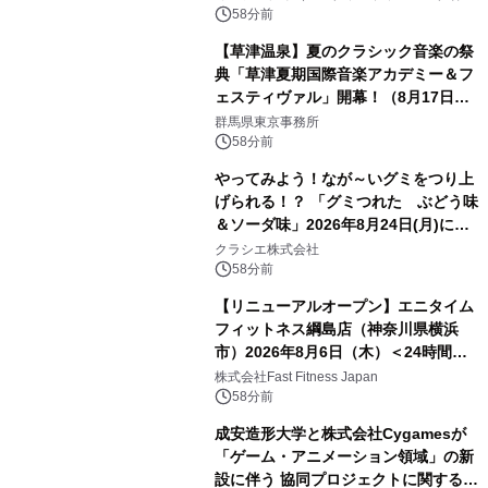
会社）
58分前
【草津温泉】夏のクラシック音楽の祭
典「草津夏期国際音楽アカデミー＆フ
ェスティヴァル」開幕！（8月17日か
ら）
群馬県東京事務所
58分前
やってみよう！なが～いグミをつり上
げられる！？ 「グミつれた ぶどう味
＆ソーダ味」2026年8月24日(月)に登
場！
クラシエ株式会社
58分前
【リニューアルオープン】エニタイム
フィットネス綱島店（神奈川県横浜
市）2026年8月6日（木）＜24時間年
中無休のフィットネスジム＞
株式会社Fast Fitness Japan
58分前
成安造形大学と株式会社Cygamesが
「ゲーム・アニメーション領域」の新
設に伴う 協同プロジェクトに関する契