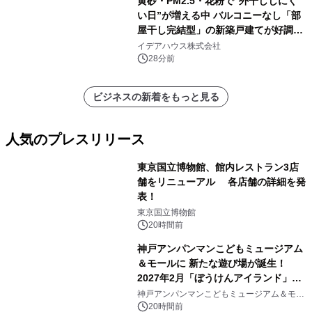
黄砂・PM2.5・花粉で“外干ししにく
い日”が増える中 バルコニーなし「部
屋干し完結型」の新築戸建てが好調
問い合せ件数が前年比約1.4倍に増加
イデアハウス株式会社
28分前
ビジネスの新着をもっと見る
人気のプレスリリース
東京国立博物館、館内レストラン3店
舗をリニューアル 各店舗の詳細を発
表！
1
東京国立博物館
20時間前
神戸アンパンマンこどもミュージアム
＆モールに 新たな遊び場が誕生！
2027年2月「ぼうけんアイランド」が
2
オープン
神戸アンパンマンこどもミュージアム＆モー
ル
20時間前