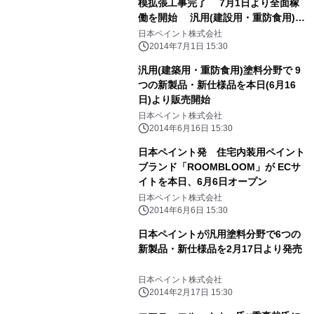
模拡張工事完了 7月1日より全面稼
働を開始 汎用(建設用・重防食用)塗
料の納期短縮を実現
日本ペイント株式会社
2014年7月1日 15:30
汎用(建築用・重防食用)塗料分野で 9
つの新製品・新仕様品を本日(6月16
日)より販売開始
日本ペイント株式会社
2014年6月16日 15:30
日本ペイント発 住宅内装用ペイント
ブランド「ROOMBLOOM」が ECサ
イトを本日、6月6日オープン
日本ペイント株式会社
2014年6月6日 15:30
日本ペイントが汎用塗料分野で6つの
新製品・新仕様品を2月17日より発売
日本ペイント株式会社
2014年2月17日 15:30