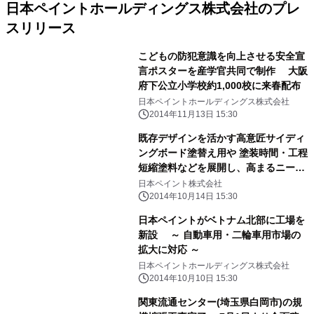
日本ペイントホールディングス株式会社のプレ
スリリース
こどもの防犯意識を向上させる安全宣
言ポスターを産学官共同で制作 大阪
府下公立小学校約1,000校に来春配布
日本ペイントホールディングス株式会社
2014年11月13日 15:30
既存デザインを活かす高意匠サイディ
ングボード塗替え用や 塗装時間・工程
短縮塗料などを展開し、高まるニーズ
に対応 10月14日から汎用(建築用・
日本ペイント株式会社
重防食用)塗料分野で 9つの新製品・新
2014年10月14日 15:30
仕様品を発売
日本ペイントがベトナム北部に工場を
新設 ～ 自動車用・二輪車用市場の
拡大に対応 ～
日本ペイントホールディングス株式会社
2014年10月10日 15:30
関東流通センター(埼玉県白岡市)の規