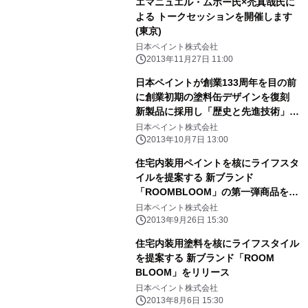
エマニュエル・ムホー氏×禿真哉氏に
よる トークセッションを開催します
(東京)
日本ペイント株式会社
2013年11月27日 11:00
日本ペイントが創業133周年を目の前
に創業初期の塗料缶デザインを復刻
新製品に採用し「歴史と先進技術」を
アピール
日本ペイント株式会社
2013年10月7日 13:00
住宅内装用ペイントを核にライフスタ
イルを提案する 新ブランド
「ROOMBLOOM」の第一弾商品を10
月3日に発売 ～同日にショーケース(東
日本ペイント株式会社
京都新宿区)もオープン～
2013年9月26日 15:30
住宅内装用塗料を核にライフスタイル
を提案する 新ブランド「ROOM
BLOOM」をリリース
日本ペイント株式会社
2013年8月6日 15:30