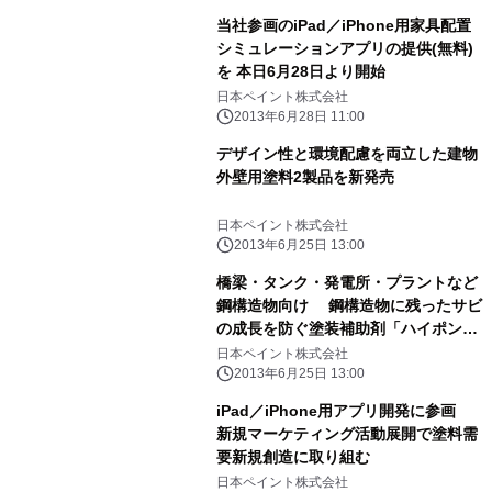
当社参画のiPad／iPhone用家具配置
シミュレーションアプリの提供(無料)
を 本日6月28日より開始
日本ペイント株式会社
2013年6月28日 11:00
デザイン性と環境配慮を両立した建物
外壁用塗料2製品を新発売
日本ペイント株式会社
2013年6月25日 13:00
橋梁・タンク・発電所・プラントなど
鋼構造物向け 鋼構造物に残ったサビ
の成長を防ぐ塗装補助剤「ハイポンサ
ビスタ」を発売
日本ペイント株式会社
2013年6月25日 13:00
iPad／iPhone用アプリ開発に参画
新規マーケティング活動展開で塗料需
要新規創造に取り組む
日本ペイント株式会社