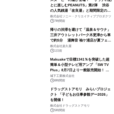
とに楽しむPEANUTS」第2弾 渋谷
の人気銭湯「改良湯」と期間限定のコ
1
ラボレーション サウナイキタイコラ
株式会社ソニー・クリエイティブプロダクツ
ボグッズも発売決定！
7時間前
帰りの渋滞を避けて「温泉＆サウナ」
三井アウトレットパーク木更津から車
で約5分 湯舞音 袖ケ浦店が夏フェア
2
メニューを提供
株式会社楽久屋
1日前
Makuakeで目標1341％を突破した超
簡単＆小型テレビ用アンプ 「SW TV
Plus」8月7日より一般販売開始！ ケ
3
ーブル1本つなぐだけ、テレビの音が
城下工業株式会社
ぐっと豊かに
8時間前
ドラッグストアモリ みらいプロジェ
クト 「子どもお仕事参観デー2026」
を開催！
4
株式会社ドラッグストアモリ
5時間前