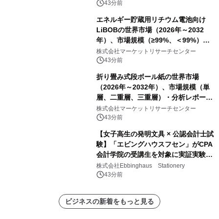
他）・分析レポートを発表
43分前
エネルギー貯蔵用リチウム電池向け
LiBOBの世界市場（2026年～2032
年）、市場規模（≥99%、＜99%）・
分析レポートを発表
株式会社マーケットリサーチセンター
43分前
折り畳み式段ボール紙の世界市場
（2026年～2032年）、市場規模（単
層、二重層、三重層）・分析レポート
を発表
株式会社マーケットリサーチセンター
43分前
【女子高生の発明文具 × 公認会計士試
験】「エビングハウスフセン」がCPA
会計学院の受講生を対象に実証実験を
実施
株式会社Ebbinghaus Stationery
43分前
ビジネスの新着をもっと見る