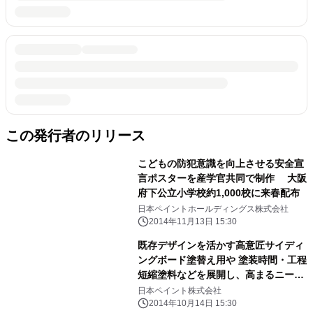
この発行者のリリース
こどもの防犯意識を向上させる安全宣
言ポスターを産学官共同で制作 大阪
府下公立小学校約1,000校に来春配布
日本ペイントホールディングス株式会社
2014年11月13日 15:30
既存デザインを活かす高意匠サイディ
ングボード塗替え用や 塗装時間・工程
短縮塗料などを展開し、高まるニーズ
に対応 10月14日から汎用(建築用・
日本ペイント株式会社
重防食用)塗料分野で 9つの新製品・新
2014年10月14日 15:30