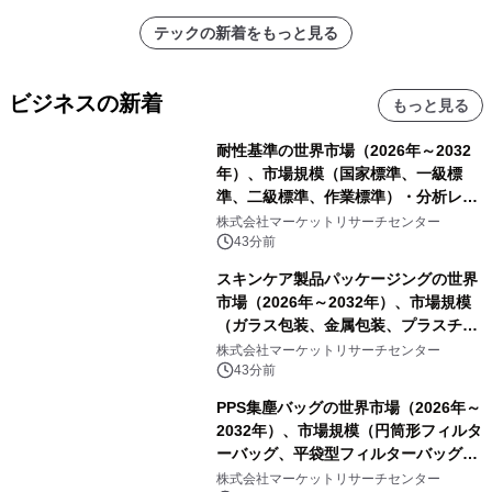
テックの新着をもっと見る
ビジネスの新着
もっと見る
耐性基準の世界市場（2026年～2032
年）、市場規模（国家標準、一級標
準、二級標準、作業標準）・分析レポ
ートを発表
株式会社マーケットリサーチセンター
43分前
スキンケア製品パッケージングの世界
市場（2026年～2032年）、市場規模
（ガラス包装、金属包装、プラスチッ
ク包装、その他）・分析レポートを発
株式会社マーケットリサーチセンター
表
43分前
PPS集塵バッグの世界市場（2026年～
2032年）、市場規模（円筒形フィルタ
ーバッグ、平袋型フィルターバッグ、
プリーツフィルターバッグ、その
株式会社マーケットリサーチセンター