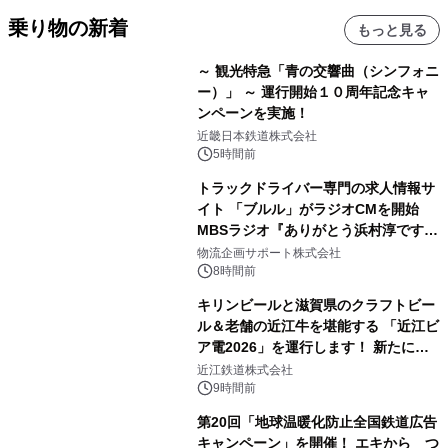
乗り物の新着
もっと見る
～ 観光特急「青の交響曲（シンフォニ
ー）」 ～ 運行開始１０周年記念キャ
ンペーンを実施！
近畿日本鉄道株式会社
5時間前
トラックドライバー専門の求人情報サ
イト 「ブルル」がラジオCMを開始
MBSラジオ『ありがとう浜村淳です』
にて8月1日(土)より
物流企画サポート株式会社
8時間前
キリンビールと滋賀県のクラフトビー
ル＆老舗の近江牛を堪能する 「近江ビ
ア電2026」を運行します！ 新たに
「長濱浪漫ビール」が参加！キリン一
近江鉄道株式会社
番搾り飲み放題が復活！
9時間前
第20回「地球温暖化防止全国鉄道広告
キャンペーン」を開催！ エキから つ