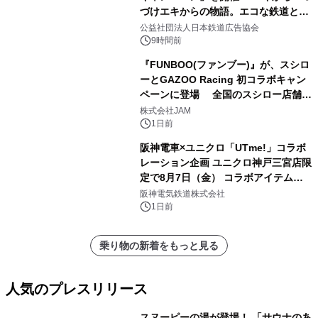
づけエキからの物語。エコな鉄道とと
もに。
公益社団法人日本鉄道広告協会
9時間前
『FUNBOO(ファンブー)』が、スシロ
ーとGAZOO Racing 初コラボキャン
ペーンに登場 全国のスシロー店舗で
GR 4車種の FUNBOO(ミニカー)付き
株式会社JAM
メニューが展開されます
1日前
阪神電車×ユニクロ「UTme!」コラボ
レーション企画 ユニクロ神戸三宮店限
定で8月7日（金） コラボアイテムが
発売決定！
阪神電気鉄道株式会社
1日前
乗り物の新着をもっと見る
人気のプレスリリース
スヌーピーの湯が登場！ 「サウナのあ