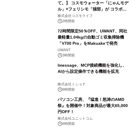
て。】 コスモウォーター「にゃんモデ
ル」×フェリシモ「猫部」が コラボキ
ャンペーンを実施
株式会社コスモライフ
2時間前
72時間限定50％OFF、UWANT、同社
最軽量1.04kgの自動ゴミ収集掃除機
「V700 Pro」をMakuakeで発売
UWANT
3時間前
lmessage、MCP接続機能を強化し、
AIから設定操作できる機能を拡充
株式会社ミショナ
6時間前
パソコン工房、『猛進！怒涛のAMD
祭』を開催中！対象商品が最大65,000
円OFF！
株式会社ユニットコム
6時間前