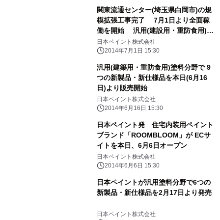
仕様品を発売
関東流通センター(埼玉県白岡市)の規
模拡張工事完了 7月1日より全面稼
働を開始 汎用(建設用・重防食用)塗
料の納期短縮を実現
日本ペイント株式会社
2014年7月1日 15:30
汎用(建築用・重防食用)塗料分野で 9
つの新製品・新仕様品を本日(6月16
日)より販売開始
日本ペイント株式会社
2014年6月16日 15:30
日本ペイント発 住宅内装用ペイント
ブランド「ROOMBLOOM」が ECサ
イトを本日、6月6日オープン
日本ペイント株式会社
2014年6月6日 15:30
日本ペイントが汎用塗料分野で6つの
新製品・新仕様品を2月17日より発売
日本ペイント株式会社