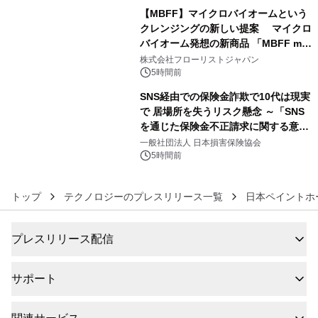
【MBFF】マイクロバイオームという
クレンジングの新しい提案 マイクロ
バイオーム発想の新商品 「MBFF mb
5
クレンジングPRO」を2026年8月6日
株式会社フローリストジャパン
発売
5時間前
SNS経由での保険金詐欺で10代は現実
で 居場所を失うリスク懸念 ～「SNS
を通じた保険金不正請求に関する意識
6
調査」を実施、 認知度の低さも浮き彫
一般社団法人 日本損害保険協会
りに～
5時間前
トップ
テクノロジーのプレスリリース一覧
日本ペイントホ
プレスリリース配信
サポート