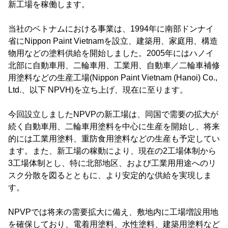
新工場を稼働します。
当社のベトナムにおける事業は、1994年に南部ドンナイ
省にNippon Paint Vietnamを設立、建築用、家庭用、構造
物用などの塗料供給を開始しました。2005年にはハノイ
北部に自動車用、二輪車用、工業用、自動車／二輪車補修
用塗料などの生産工場(Nippon Paint Vietnam (Hanoi) Co.,
Ltd.、以下 NPVH)を立ち上げ、現在に至ります。
今回設立しましたNPVPの新工場は、同国で需要の拡大が
続く自動車用、二輪車用塗料を中心に生産を開始し、将来
的には工業用塗料、重防食用塗料などの生産も予定してい
ます。また、新工場の稼動により、現在の2工場体制から
3工場体制とし、特に北部地区、および工業用用途へのリ
スク分散を図るとともに、より安定的な供給を実現しま
す。
NPVPでは将来の需要拡大に備え、敷地内に工場増設用地
を確保しており、電着用塗料、水性塗料、建築用塗料など