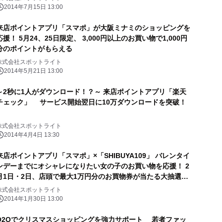
2014年7月15日 13:00
来店ポイントアプリ「スマポ」が大阪ミナミのショッピングを
応援！ 5月24、25日限定、 3,000円以上のお買い物で1,000円
分のポイントがもらえる
株式会社スポットライト
2014年5月21日 13:00
～2秒に1人がダウンロード！？～ 来店ポイントアプリ「楽天
チェック」 サービス開始翌日に10万ダウンロードを突破！
株式会社スポットライト
2014年4月4日 13:30
来店ポイントアプリ「スマポ」×「SHIBUYA109」 バレンタイ
ンデーまでにオシャレになりたい女の子のお買い物を応援！ 2
月1日・2日、店頭で最大1万円分のお買物券が当たる大抽選会
を開催
株式会社スポットライト
2014年1月30日 13:00
O2Oでクリスマスショッピングを強力サポート 若者ファッ