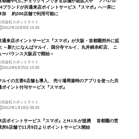
首都圏中心にチェックインできる店舗が急拡大中 アパレル
24ブランドが共通来店ポイントサービス『スマポ』へ一斉に
参加 約200店舗で利用可能に
株式会社スポットライト
2012年10月9日 14:30
共通来店ポイントサービス『スマポ』が大阪・首都圏郊外に拡
大 ～新たになんばマルイ、国分寺マルイ、丸井錦糸町店、 ニ
ューバランス大阪店で開始～
株式会社スポットライト
2012年6月25日 15:00
マルイの主要6店舗も導入、 売り場周遊時のアプリを使った共
通ポイント付与サービス『スマポ』
株式会社スポットライト
2012年1月19日 09:30
来店ポイントサービス『スマポ』とH.I.S.が提携 首都圏の営
業所6店舗で11月9日よりポイントサービス開始