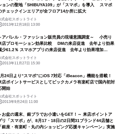
ションの聖地「SHIBUYA109」が「スマポ」を導入 スマポ
のチェックインエリアが全フロア14か所に拡大
株式会社スポットライト
2013年12月18日 13:00
～アパレル・ファッション販売員の現場意識調査～ 小売り
来店プロモーション効果比較 DMの来店促進 去年より効果
減少61.2％ スマホアプリの来店促進 去年より効果増加
71.8％ LINE・Twitter・Facebookよりアプリなどのプロモ
株式会社スポットライト
ーションが有効
2013年11月27日 15:30
9月24日より“スマポ”にiOS 7対応「iBeacon」機能を搭載！
来店ポイントサービスとしてビックカメラ有楽町店で国内初対
応開始
株式会社スポットライト
2013年9月24日 11:00
～お盆の週末、銀ブラでお小遣いをGET！～ 来店ポイントア
プリ「スマポ」が、8月17・18日の2日間31ブランド44店舗と
「銀座・有楽町・丸の内ショッピング応援キャンペーン」実施