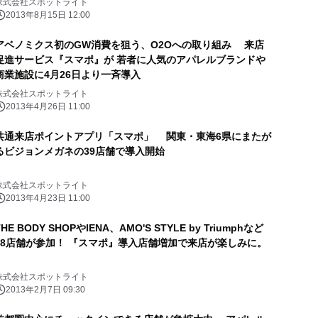
株式会社スポットライト
2013年8月15日 12:00
アベノミクス初のGW消費を狙う、O2Oへの取り組み 来店
促進サービス『スマポ』が 若者に人気のアパレルブランドや
商業施設に4月26日より一斉導入
株式会社スポットライト
2013年4月26日 11:00
共通来店ポイントアプリ「スマポ」 関東・東海6県にまたが
るビジョンメガネの39店舗で導入開始
株式会社スポットライト
2013年4月23日 11:00
THE BODY SHOPやIENA、AMO'S STYLE by Triumphなど
58店舗が参加！ 『スマポ』導入店舗増加で来店が楽しみに。
株式会社スポットライト
2013年2月7日 09:30