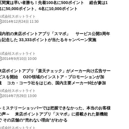
区間賞は早い者勝ち！先着100名に500ポイント 総合賞は1
名に50,000ポイント、4名に10,000ポイント
株式会社スポットライト
2014年12月24日 11:30
国内初の来店ポイントアプリ「スマポ」 サービス公開3周年
を記念した 33,333ポイントが当たるキャンペーン実施
株式会社スポットライト
2014年9月10日 10:00
来店ポイントアプリ「楽天チェック」がメーカー向け広告サー
ビスを開始 O2O領域のインストア・プロモーションが加
速 コカ・コーラ社をはじめ、国内主要メーカー9社が参加
株式会社スポットライト
2014年7月29日 13:00
～ミステリーショッパーでは把握できなかった、本当のお客様
の声～ 来店ポイントアプリ「スマポ」に搭載された新機能
で その店舗の“売れない理由”がわかる
株式会社スポットライト