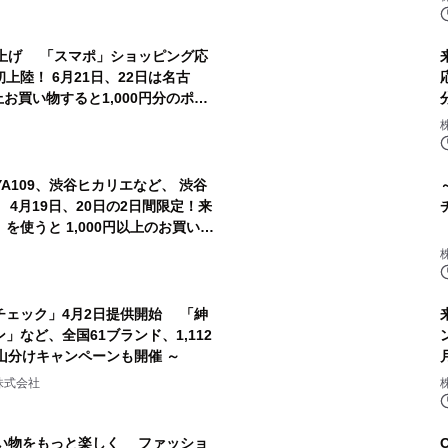
い上げ 「スマポ」ショッピング応
上陸！ 6月21日、22日は名古
上お買い物すると1,000円分のポイ
YA109、渋谷ヒカリエなど、 渋谷
4月19日、20日の2日間限定！来
を使うと 1,000円以上のお買い物
イントがもらえる
チェック」4月2日提供開始 「紳
など、全国61ブランド、1,112
円山分けキャンペーンも開催 ～
株式会社
買い物をもっと楽しく ファッショ