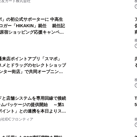
住友カード株式会社
ポ」の初公式サポーターに 中高生
ブロガー「HIKAKIN」就任 就任記
“原宿ショッピング応援キャンペー
通来店ポイントアプリ「スマポ」
スメとドラッグのセレクトショップ
センター街店」で共同オープニング
ドと店舗システムを専用回線で接続
ステムパッケージの提供開始 ～第1
ポイント」との連携を本日よりスタ
社IDCフロンティア