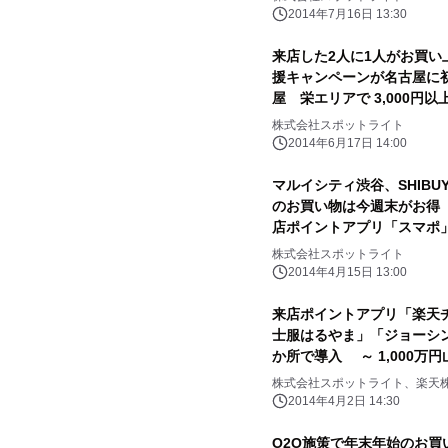
レゼント
2014年7月16日 13:30
来店した2人に1人がお買
援キャンペーンが名古屋に初
屋 栄エリアで 3,000円以
ントがもらえる
株式会社スポットライト
2014年6月17日 14:00
マルイシティ渋谷、SHIBU
のお買い物は今週末がお得 
店ポイントアプリ「スマポ」
をするたびに500円分のポ
株式会社スポットライト
2014年4月15日 13:00
来店ポイントアプリ「楽天
士服はるやま」「ジョーシン」
か所で導入 ～ 1,000万
株式会社スポットライト、楽天
2014年4月2日 14:30
O2O施策で年末年始のお