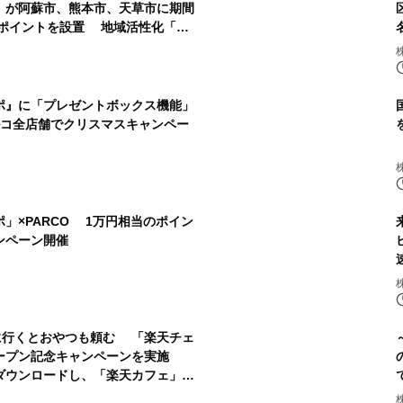
」が阿蘇市、熊本市、天草市に期間
ンポイントを設置 地域活性化「ポ
日よりスタート
ポ』に「プレゼントボックス機能」
ルコ全店舗でクリスマスキャンペー
」×PARCO 1万円相当のポイン
ンペーン開催
に行くとおやつも頼む 「楽天チェ
ープン記念キャンペーンを実施
ダウンロードし、「楽天カフェ」に
、カフェで大人気のパンを無料でプ