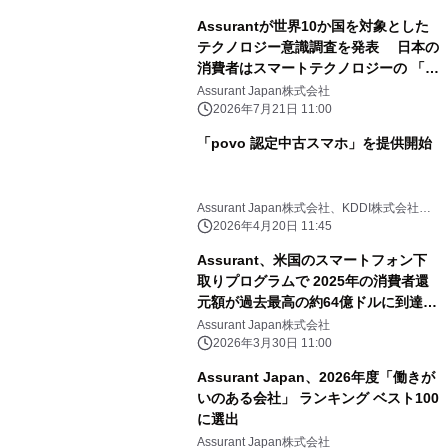
Assurantが世界10か国を対象とした
テクノロジー意識調査を発表 日本の
消費者はスマートテクノロジーの 「安
全性と長期的な信頼」を重視
Assurant Japan株式会社
2026年7月21日 11:00
「povo 認定中古スマホ」を提供開始
Assurant Japan株式会社、KDDI株式会社、
沖縄セルラー電話株式会社、KDDI Digital
2026年4月20日 11:45
Life株式会社
Assurant、米国のスマートフォン下
取りプログラムで 2025年の消費者還
元額が過去最高の約64億ドルに到達と
発表
Assurant Japan株式会社
2026年3月30日 11:00
Assurant Japan、2026年度「働きが
いのある会社」 ランキング ベスト100
に選出
Assurant Japan株式会社