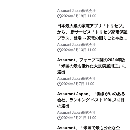
Assurant Japan株式会社
2024年3月19日 11:00
日本最大級の家電アプリ「トリセツ」
から、 新サービス「トリセツ家電保証
プラス」登場 ～家電の困りごとや故障
にワンストップで対応し、 家電生活
Assurant Japan株式会社
DXを促進～
2024年3月13日 11:00
Assurant、フォーブス誌の2024年版
「米国の最も優れた大規模雇用主」に
選出
Assurant Japan株式会社
2024年3月7日 11:00
Assurant Japan、「働きがいのある
会社」ランキング ベスト100に3回目
の選出
Assurant Japan株式会社
2024年2月21日 11:00
Assurant、「米国で最も公正な企