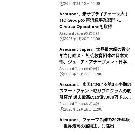
2026年3月13日 11:00
Assurant、豪サプライチェーン大手
TIC Groupの 再流通事業部門RL
Circular Operationsを取得
Assurant Japan株式会社
2026年1月20日 11:00
Assurant Japan、世界最大級の青少
年向け経済・ 社会教育団体の日本支
部、ジュニア・アチーブメント日本を
支援
Assurant Japan株式会社
2025年12月22日 11:00
Assurant、米国における第3四半期の
スマートフォン下取りプログラムの取
引額が 過去最高の15億9,000万ドルに
達したと報告
Assurant Japan株式会社
2025年12月18日 11:00
Assurant、フォーブス誌の2025年版
「世界最高の雇用主」に選出