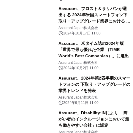
Assurant、フロスト＆サリバンが選
出する 2024年米国スマートフォン下
取り・アップグレード業界における 顧
客価値リーダーシップ賞を受賞
Assurant Japan株式会社
2024年10月17日 11:00
Assurant、米タイム誌の2024年版
「世界で最も優れた企業 （TIME
World's Best Companies）」に選出
Assurant Japan株式会社
2024年10月2日 11:00
Assurant、2024年第2四半期のスマー
トフォンの 下取り・アップグレードの
業界トレンドを発表
Assurant Japan株式会社
2024年9月11日 11:00
Assurant、Disability:INにより 「障
がい者のインクルージョンにおいて最
も働きやすい会社」に認定
Assurant Japan株式会社