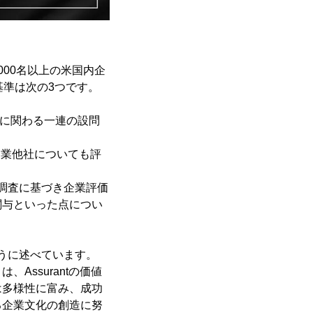
数1,000名以上の米国内企
基準は次の3つです。
般に関わる一連の設問
同業他社についても評
い調査に基づき企業評価
関与といった点につい
のように述べています。
ssurantの価値
は多様性に富み、成功
る企業文化の創造に努