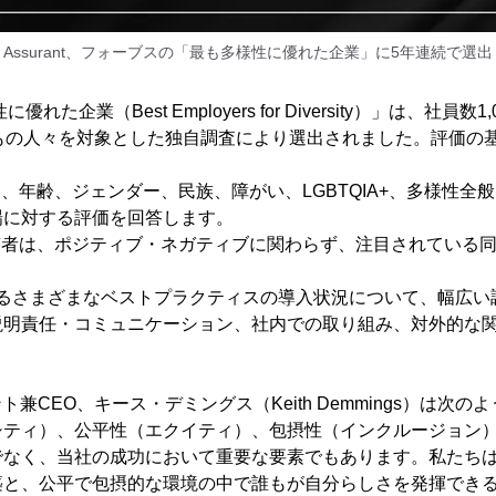
Assurant、フォーブスの「最も多様性に優れた企業」に5年連続で選出
優れた企業（Best Employers for Diversity）」は、社員
もの人々を対象とした独自調査により選出されました。評価の
は、年齢、ジェンダー、民族、障がい、LGBTQIA+、多様性全
場に対する評価を回答します。
答者は、ポジティブ・ネガティブに関わらず、注目されている
関するさまざまなベストプラクティスの導入状況について、幅広
説明責任・コミュニケーション、社内での取り組み、対外的な
デント兼CEO、キース・デミングス（Keith Demmings）は次
ティ）、公平性（エクイティ）、包摂性（インクルージョン）は、A
でなく、当社の成功において重要な要素でもあります。私たち
築と、公平で包摂的な環境の中で誰もが自分らしさを発揮でき