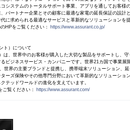
エコシステムのトータルサポート事業、アプリを通してお客様
業、パートナー企業とその顧客に最適な家電の延長保証の設計
時代に求められる最適なサービスと革新的なソリューションを
apanのHPをご覧ください：
https://www.assurant.co.jp/
ュラント）について
SE:AIZ）は、世界中のお客様が購入した大切な製品をサポートし
するビジネスサービス・カンパニーです。世界21カ国で事業展
て、世界の主要ブランドと提携し、携帯端末ソリューション、
ンターズ保険やその他専門分野において革新的なソリューショ
ネクテッドワールドの進化を支えています。
HPをご覧ください：
https://www.assurant.com/