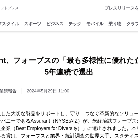
プレスリリース
アットプレス
フスタイル
スポーツ
ビジネス
テック
モバイル
乗り物
クラ
urant、フォーブスの「最も多様性に優れた
5年連続で選出
業績報告
2024年5月29日 11:00
入した大切な製品をサポートし、守り、つなぐ革新的なソリュ
ニーであるAssurant（NYSE:AIZ）が、米経済誌フォーブス
Best Employers for Diversity）」に選出されまし
る賞は、フォーブスと業界・統計調査の世界大手、スタティスタ（S