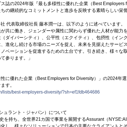
2024年版『最も多様性に優れた企業（Best Employers for 
たちの継続的なコミットメントと進歩を反映する素晴らしい栄
pan株式会社 代表取締役社長 藤本潤一は、以下のように述べていま
員が共に働き、ジェンダーや属性に関わらず優れた人材が能力
性（ダイバーシティ）、公平性（エクイティ）、包摂性（イン
は、進化し続ける市場のニーズを捉え、未来を見据えたサービ
ノベーションを促進するための土台です。引き続き、様々な取
めて参ります。」
れた企業（Best Employers for Diversity）」の20
けます。
m/lists/best-employers-diversity/?sh=ef1fdb464686
pan（アシュラント・ジャパン）について
史を持ち、全世界21カ国で事業を展開するAssurant（NYSE:
適化し、様々なソリューションで日本の主要なクライアントと