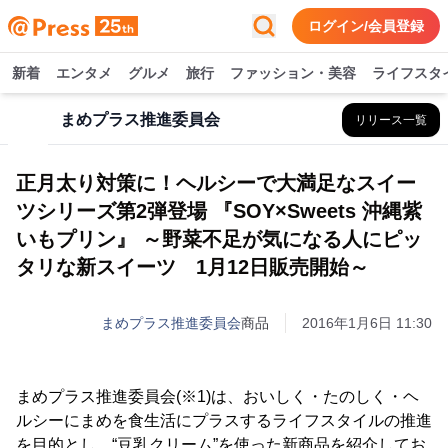
ログイン/会員登録
新着
エンタメ
グルメ
旅行
ファッション・美容
ライフスタ
まめプラス推進委員会
リリース一覧
正月太り対策に！ヘルシーで大満足なスイー
ツシリーズ第2弾登場 『SOY×Sweets 沖縄紫
いもプリン』 ～野菜不足が気になる人にピッ
タリな新スイーツ 1月12日販売開始～
まめプラス推進委員会
商品
2016年1月6日 11:30
まめプラス推進委員会(※1)は、おいしく・たのしく・ヘ
ルシーにまめを食生活にプラスするライフスタイルの推進
を目的とし、“豆乳クリーム”を使った新商品を紹介してお