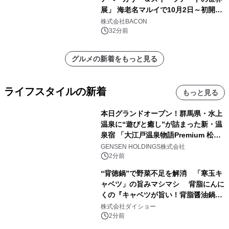
展」 海老名マルイで10月2日～初開
催！
株式会社BACON
32分前
グルメの新着をもっと見る
ライフスタイルの新着
もっと見る
本日グランドオープン！群馬県・水上
温泉に“遊びと癒し”が詰まった新・温
泉宿 「大江戸温泉物語Premium 松乃
井」が誕生
GENSEN HOLDINGS株式会社
2分前
“背徳鍋”で野菜不足を解消 「寒玉キ
ャベツ」の旨みマシマシ 背脂にんに
くの『キャベツが旨い！背脂醤油鍋ス
ープ』発売
株式会社ダイショー
2分前