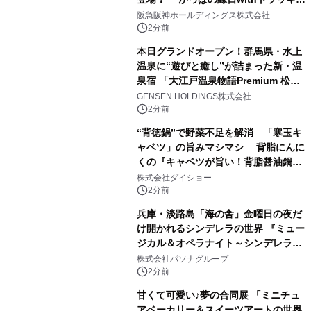
ー』
阪急阪神ホールディングス株式会社
2分前
本日グランドオープン！群馬県・水上
温泉に“遊びと癒し”が詰まった新・温
泉宿 「大江戸温泉物語Premium 松乃
井」が誕生
GENSEN HOLDINGS株式会社
2分前
“背徳鍋”で野菜不足を解消 「寒玉キ
ャベツ」の旨みマシマシ 背脂にんに
くの『キャベツが旨い！背脂醤油鍋ス
ープ』発売
株式会社ダイショー
2分前
兵庫・淡路島「海の舎」金曜日の夜だ
け開かれるシンデレラの世界 『ミュー
ジカル＆オペラナイト～シンデレラ
～』 9月4日より開催
株式会社パソナグループ
2分前
甘くて可愛い♪夢の合同展 「ミニチュ
アベーカリー＆スイーツアートの世界