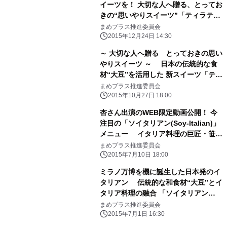
イーツを！ 大切な人へ贈る、とってお
きの“思いやりスイーツ”「ティラティ
ス」 ～ 人気イタリア料理店での採
まめプラス推進委員会
用、2か月で倍増 ～
2015年12月24日 14:30
～ 大切な人へ贈る とっておきの思い
やりスイーツ ～ 日本の伝統的な食
材“大豆”を活用した 新スイーツ「ティ
ラティス」誕生！
まめプラス推進委員会
2015年10月27日 18:00
杏さん出演のWEB限定動画公開！ 今
注目の「ソイタリアン(Soy-Italian)」
メニュー イタリア料理の巨匠・笹島
シェフに習ってみた 7/11(土)より
まめプラス推進委員会
「まめプラス」にて解禁
2015年7月10日 18:00
ミラノ万博を機に誕生した日本発のイ
タリアン 伝統的な和食材“大豆”とイ
タリア料理の融合 「ソイタリアン
(Soy-Italian)」が拡大中！ 7月1日(水)
まめプラス推進委員会
より都内3店舗で新たに提供開始
2015年7月1日 16:30