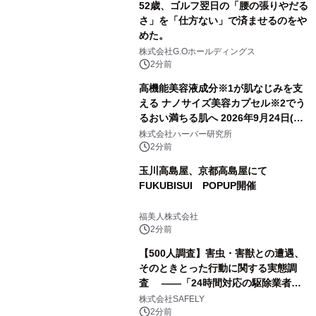
52歳、ゴルフ翌日の「腰の張りやだる
さ」を「仕方ない」で済ませるのをや
めた。
株式会社G.Oホールディングス
2分前
高機能美容液成分※1が肌なじみを支
える ナノサイズ美容カプセル※2でう
るおい満ちる肌へ 2026年9月24日(木)
よりリニューアル新発売 『ディープモ
株式会社ハーバー研究所
イストセラム』
2分前
玉川高島屋、京都高島屋にて
FUKUBISUI POPUP開催
福美人株式会社
2分前
【500人調査】害虫・害獣との遭遇、
そのときとった行動に関する実態調
査 ――「24時間対応の駆除業者」
の存在、70.8％が知らなかった――
株式会社SAFELY
2分前