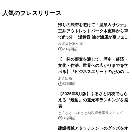
人気のプレスリリース
帰りの渋滞を避けて「温泉＆サウナ」
三井アウトレットパーク木更津から車
で約5分 湯舞音 袖ケ浦店が夏フェア
1
メニューを提供
株式会社楽久屋
23時間前
【一杯の蕎麦を通して、歴史・経済・
文化・作法、世界への広がりまでを学
べる】『ビジネスエリートのための 教
2
養としての蕎麦』2026年8月25日
あさ出版
（火）発売
3時間前
【2026年8月版】ふるさと納税でもら
える『焼酎』の還元率ランキングを発
表
3
とくさと-ふるさと納税還元率ランキング-
3時間前
建設機械アタッチメントのグッズをオ