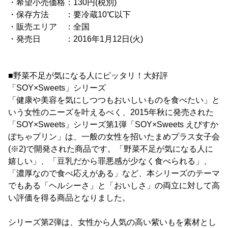
・希望小売価格：130円(税別)
・保存方法 ：要冷蔵10℃以下
・販売エリア ：全国
・発売日 ：2016年1月12日(火)
■野菜不足が気になる人にピッタリ！大好評
「SOY×Sweets」シリーズ
「健康や美容を気にしつつもおいしいものを食べたい」と
いう女性のニーズを叶えるべく、2015年秋に発売された
「SOY×Sweets」シリーズ第1弾「SOY×Sweets えびすか
ぼちゃプリン」は、一般の女性を招いたまめプラス女子会
(※2)で開発された商品です。「野菜不足が気になる人に
嬉しい」、「豆乳だから罪悪感が少なく食べられる」、
「濃厚なので食べ応えがある」など、本シリーズのテーマ
でもある「ヘルシーさ」と「おいしさ」の両立に対して高
い評価を得る商品となりました。
シリーズ第2弾は、女性から人気の高い紫いもを素材とし