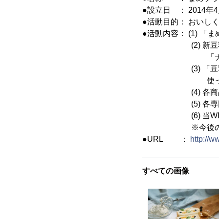
●設立日 ： 2014年4
●活動目的： おいし
●活動内容： (1)
(2) 新豆乳素
「チーズのよう
(3) 「豆乳ク
使った商品
(4) 各商品・
(5) 各専門家
(6) 当WEB
※今後の環境変
●URL ：
http://
すべての画像