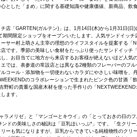
中心とした「まめ」に関する基礎知識や健康価値、新商品、飲
店「GARTEN(ガルテン)」は、1月14日(木)から1月31日(日
OMにて期間限定ショップをオープンいたします。人気サンドイッチ
ーサー村上萌さん主宰の理想のライフスタイルを提案する「NEX
お店です。季節の美味しい食材をたっぷり使ったサンドイッチ
供し、お目当てに地方から来店するお客様が絶えないほど人気
リエでは、表参道の常設店とは異なる2種類のフレーバーのフル
アルコール・添加物を一切使わないカラダにやさしい味噌を、
WEEKENDのコラボレーションで生まれたピンク色の甘酒「飲む
良県吉野町の貴重な国産木材を使った手作りの「NEXTWEEKE
たします。
キャラメリゼ」と「マンゴーとキウイ」の「とっておきの日のフ
ツサンドの美味しさの秘訣は「豆乳ほいっぷ*」です。「生クリ
ロリーも気になりますが、豆乳からできている純植物性のクリ