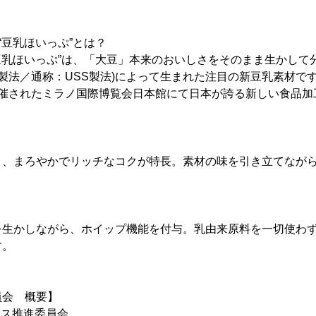
“豆乳ほいっぷ”とは？
“豆乳ほいっぷ”は、「大豆」本来のおいしさをそのまま生かして
paration製法／通称：USS製法)によって生まれた注目の新豆乳素材で
開催されたミラノ国際博覧会日本館にて日本が誇る新しい食品加
く、まろやかでリッチなコクが特長。素材の味を引き立てなが
を生かしながら、ホイップ機能を付与。乳由来原料を一切使わ
す。
員会 概要】
ラス推進委員会