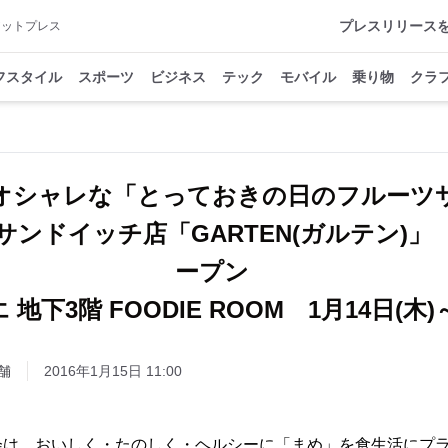
プレスリリース
アットプレス
フスタイル
スポーツ
ビジネス
テック
モバイル
乗り物
クラ
オシャレな「とっておきの日のフルー
サンドイッチ店「GARTEN(ガルテン)」
ープン
地下3階 FOODIE ROOM 1月14日(木)～
舗
2016年1月15日 11:00
会は、おいしく・たのしく・ヘルシーに「まめ」を食生活にプ