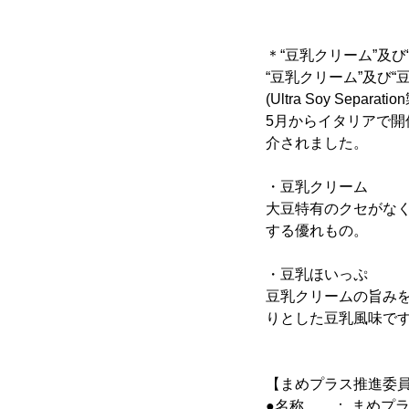
＊“豆乳クリーム”及び
“豆乳クリーム”及び
(Ultra Soy Se
5月からイタリアで
介されました。
・豆乳クリーム
大豆特有のクセがな
する優れもの。
・豆乳ほいっぷ
豆乳クリームの旨み
りとした豆乳風味で
【まめプラス推進委
●名称 ： まめプ