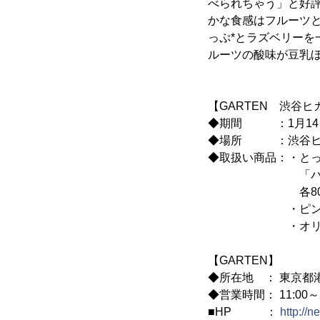
べられちゃう」と好
かな食感はフルーツ
っぷ*とラズベリー
ルーツの酸味が豆乳ほ
【GARTEN 渋谷
◆期間 ：1月14日(木)
◆場所 ：渋谷ヒカリエS
◆取扱い商品：・と
「バナナのキャ
各800円(
・ピンクの甘
・オリジナル
【GARTEN】
◆所在地 ： 東京都港区
◆営業時間： 11:00～2
■HP ：
http://