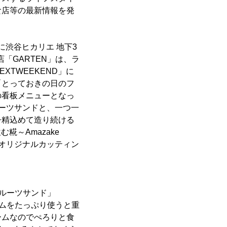
食店等の最新情報を発
)に渋谷ヒカリエ 地下3
店「GARTEN」は、ラ
TWEEKEND」に
「とっておきの日のフ
の看板メニューとなっ
ーツサンドと、一つ一
丹精込めて造り続ける
糀～Amazake
NDオリジナルカッティン
ルーツサンド」
ームをたっぷり使うと重
ームなのでぺろりと食