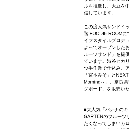
ルを推進し、大豆を
信しています。
この度人気サンドイッチ
階 FOODIE RO
イフスタイルプロデュ
よってオープンした
ルーツサンド」を提
ています。渋谷ヒカ
つ手作業で仕込み、
「宮本みそ」とNEXT
Morning～」、奈
グボード」を販売い
■大人気「バナナの
GARTENのフルー
たくなってしまいカ