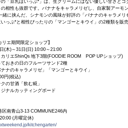
評の「豆乳ほいっぷ*」は、生クリームにはない優しい甘さとコ
との相性も抜群です。バナナをキャラメリゼし、自家製アーモ
を一緒に挟んだ、シナモンの風味が好評の「バナナのキャラメリ
いっぷ*と相性ぴったりの「マンゴーとキウイ」の2種類を販
ヒカリエ期間限定ショップ】
～31日(日) 10:00～21:00
hinQs 地下3階(FOODIE ROOM POP UPショップ)
っておきの日のフルーツサンド2種
ラメリゼ」「マンゴーとキウイ」
税込)
酒「飲む糀」
カッティングボード
南青山3-13 COMMUNE246内
0:00 (月曜定休)
nextweekend.jp/kitchengarten/