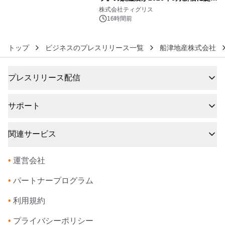
6
生 バカルディ ジャパンと連携した
株式会社ティグリス
没入型バー「BAR Arca」
16時間前
トップ
ビジネスのプレスリリース一覧
船津地産株式会社
プレスリリース配信
サポート
関連サービス
•
運営会社
•
パートナープログラム
•
利用規約
•
プライバシーポリシー