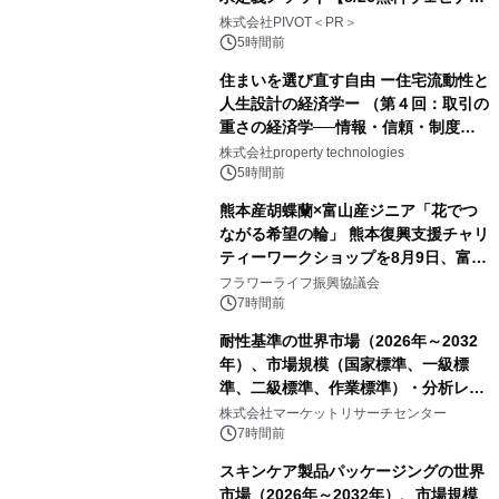
ー】株式会社PIVOT
株式会社PIVOT＜PR＞
5時間前
住まいを選び直す自由 ー住宅流動性と
人生設計の経済学ー （第４回：取引の
重さの経済学──情報・信頼・制度を
PropTechはどう組み替えるか）｜
株式会社property technologies
PropTech-Lab
5時間前
熊本産胡蝶蘭×富山産ジニア「花でつ
ながる希望の輪」 熊本復興支援チャリ
ティーワークショップを8月9日、富
山・射水で開催
フラワーライフ振興協議会
7時間前
耐性基準の世界市場（2026年～2032
年）、市場規模（国家標準、一級標
準、二級標準、作業標準）・分析レポ
ートを発表
株式会社マーケットリサーチセンター
7時間前
スキンケア製品パッケージングの世界
市場（2026年～2032年）、市場規模