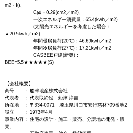
m2・k)、
C値＝0.29(cm2／m2)、
一次エネルギー消費量：65.4(kwh／m2)
(太陽光エネルギーを考慮した場合：
▲20.5kwh／m2)
年間暖房負荷(20℃)：46.69kwh／m2
年間冷房負荷(27℃)：17.21kwh／m2
CASBEE戸建(新築)：
BEE=5.5★★★★★(S)
【会社概要】
商号 ： 船津地産株式会社
代表者 ： 代表取締役 船津 淳吉
所在地 ： 〒334-0071 埼玉県川口市安行慈林709番地2
設立 ： 1973年4月
事業内容： 住宅の設計・施工・販売、分譲地の開発・販
売、