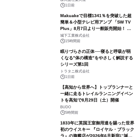
1日前
Makuakeで目標1341％を突破した超
簡単＆小型テレビ用アンプ 「SW TV
Plus」8月7日より一般販売開始！ ケ
3
ーブル1本つなぐだけ、テレビの音が
城下工業株式会社
ぐっと豊かに
15時間前
眠りづらさの正体──寝ると呼吸が弱
くなる"体の構造"をやさしく解説する
シリーズ第1回
4
トラタニ株式会社
1日前
【高知から世界へ】トップランナーと
一緒に走るトレイルランニングイベン
トを高知で8月29日（土）開催
5
BUDO
5時間前
1833年に英国王室御用達を賜った世界
初のウイスキー 『ロイヤル・ブラック
ラ』の旗艦店が2026年6月新宿に誕