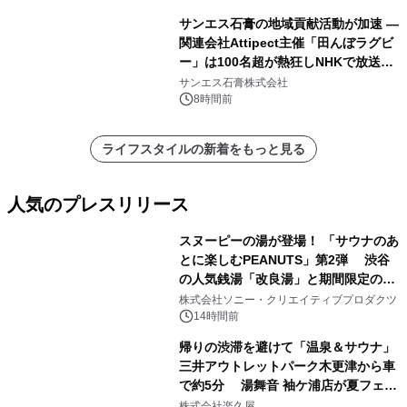
サンエス石膏の地域貢献活動が加速 ―
関連会社Attipect主催「田んぼラグビ
ー」は100名超が熱狂しNHKで放送さ
れました。
サンエス石膏株式会社
8時間前
ライフスタイルの新着をもっと見る
人気のプレスリリース
スヌーピーの湯が登場！ 「サウナのあ
とに楽しむPEANUTS」第2弾 渋谷
の人気銭湯「改良湯」と期間限定のコ
1
ラボレーション サウナイキタイコラ
株式会社ソニー・クリエイティブプロダクツ
ボグッズも発売決定！
14時間前
帰りの渋滞を避けて「温泉＆サウナ」
三井アウトレットパーク木更津から車
で約5分 湯舞音 袖ケ浦店が夏フェア
2
メニューを提供
株式会社楽久屋