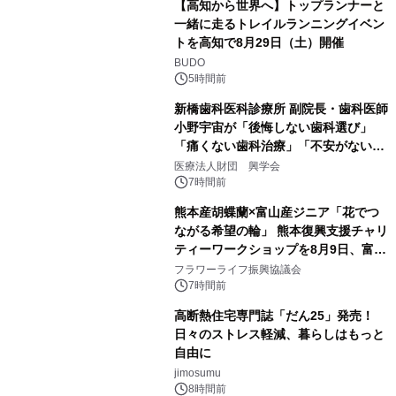
【高知から世界へ】トップランナーと
一緒に走るトレイルランニングイベン
トを高知で8月29日（土）開催
BUDO
5時間前
新橋歯科医科診療所 副院長・歯科医師
小野宇宙が「後悔しない歯科選び」
「痛くない歯科治療」「不安がない治
療計画」をテーマに専門監修
医療法人財団 興学会
7時間前
熊本産胡蝶蘭×富山産ジニア「花でつ
ながる希望の輪」 熊本復興支援チャリ
ティーワークショップを8月9日、富
山・射水で開催
フラワーライフ振興協議会
7時間前
高断熱住宅専門誌「だん25」発売！
日々のストレス軽減、暮らしはもっと
自由に
jimosumu
8時間前