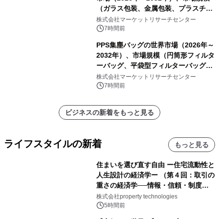
（ガラス包装、金属包装、プラスチッ
ク包装、その他）・分析レポートを発
株式会社マーケットリサーチセンター
表
7時間前
PPS集塵バッグの世界市場（2026年～
2032年）、市場規模（円筒形フィルタ
ーバッグ、平袋型フィルターバッグ、
プリーツフィルターバッグ、その
株式会社マーケットリサーチセンター
他）・分析レポートを発表
7時間前
ビジネスの新着をもっと見る
ライフスタイルの新着
もっと見る
住まいを選び直す自由 ー住宅流動性と
人生設計の経済学ー （第４回：取引の
重さの経済学──情報・信頼・制度を
PropTechはどう組み替えるか）｜
株式会社property technologies
PropTech-Lab
5時間前