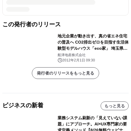
この発行者のリリース
地元企業が動き出す、真の省エネ住宅
の普及へ CO2排出ゼロを目指す生活体
験型モデルハウス「eco家」 埼玉県川
口市にオープン
船津地産株式会社
2012年2月1日 09:30
発行者のリリースをもっと見る
ビジネスの新着
もっと見る
業務システム刷新の「見えていない課
題」にアプローチ。AI×UX専門家の要
求定義メソッド【8/26無料ウェビナ