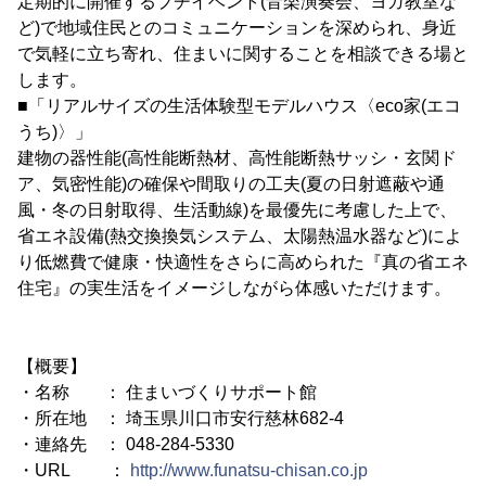
定期的に開催するプチイベント(音楽演奏会、ヨガ教室な
ど)で地域住民とのコミュニケーションを深められ、身近
で気軽に立ち寄れ、住まいに関することを相談できる場と
します。
■「リアルサイズの生活体験型モデルハウス〈eco家(エコ
うち)〉」
建物の器性能(高性能断熱材、高性能断熱サッシ・玄関ド
ア、気密性能)の確保や間取りの工夫(夏の日射遮蔽や通
風・冬の日射取得、生活動線)を最優先に考慮した上で、
省エネ設備(熱交換換気システム、太陽熱温水器など)によ
り低燃費で健康・快適性をさらに高められた『真の省エネ
住宅』の実生活をイメージしながら体感いただけます。
【概要】
・名称 ： 住まいづくりサポート館
・所在地 ： 埼玉県川口市安行慈林682-4
・連絡先 ： 048-284-5330
・URL ：
http://www.funatsu-chisan.co.jp