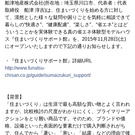
船津地産株式会社(所在地：埼玉県川口市、代表者：代表
取締役 船津 淳吉)は、住まいづくりを始める方に対し
て、漠然とした様々な疑問や困りごとを気軽に相談できて
暮らしの“快適さ”、“健康配慮”、“楽しさ”、“省エネ”とはど
ういうことかを実体験できる真の省エネ体験型モデルハウ
ス『住まいづくりサポート館』を、2015年11月28日(土)
にオープンいたしますので下記の通りお知らせします。
・『住まいづくりサポート館』詳細URL
http://www.funatsu-
chisan.co.jp/guide/sumaizukuri_support/
【背景】
「住まいづくり」は生涯で最も高額な買い物とよく言われ
ますが、比較検討の尺度がわかりにくく、プライマリーア
クションをとり難い商品です。そのため、ブランドや価
格、設備といった表面的な要素だけで購入判断されがち
で、住んでから「暑い」「寒い」「結露」などの理由で後