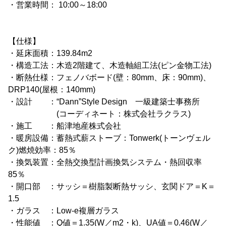
・営業時間： 10:00～18:00
【仕様】
・延床面積：139.84m2
・構造工法：木造2階建て、木造軸組工法(ピン金物工法)
・断熱仕様：フェノバボード(壁：80mm、床：90mm)、
DRP140(屋根：140mm)
・設計 ：“Dann”Style Design 一級建築士事務所
(コーディネート：株式会社ラクラス)
・施工 ：船津地産株式会社
・暖房設備：蓄熱式薪ストーブ：Tonwerk(トーンヴェル
ク)燃焼効率：85％
・換気装置：全熱交換型計画換気システム・熱回収率
85％
・開口部 ：サッシ＝樹脂製断熱サッシ、玄関ドア＝K＝
1.5
・ガラス ：Low-e複層ガラス
・性能値 ：Q値＝1.35(W／m2・k)、UA値＝0.46(W／