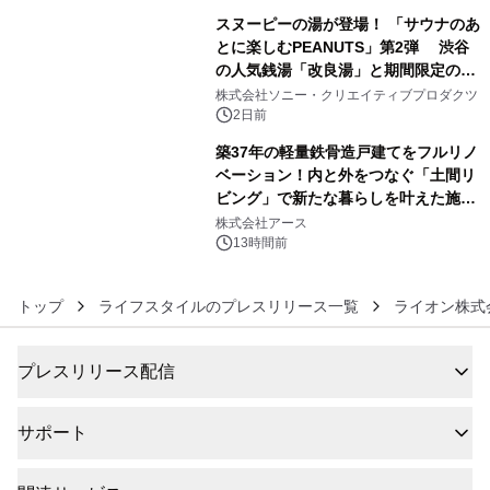
スヌーピーの湯が登場！ 「サウナのあ
とに楽しむPEANUTS」第2弾 渋谷
の人気銭湯「改良湯」と期間限定のコ
5
ラボレーション サウナイキタイコラ
株式会社ソニー・クリエイティブプロダクツ
ボグッズも発売決定！
2日前
築37年の軽量鉄骨造戸建てをフルリノ
ベーション！内と外をつなぐ「土間リ
ビング」で新たな暮らしを叶えた施工
6
事例を株式会社アースが公開
株式会社アース
13時間前
トップ
ライフスタイルのプレスリリース一覧
ライオン株式
プレスリリース配信
サポート