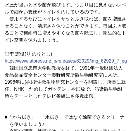
水圧が強いと水や菌が飛びます。つまり目に見えないレベ
ルで細かい糞便がトイレを汚しているのです。
使用するたびにトイレをサッとふき取れば、菌を増殖さ
せることなく、清潔さを保つことができます。毎回ふき取
ることで梅雨時に増えやすくなる菌を除去し、衛生的なト
イレ空間を保ちましょう。
◎李 憲俊(り のりとし)
https://www.atpress.ne.jp/releases/62929/img_62929_7.jpg
韓国国立忠南大学助教授を経て、1991年一般財団法人
食品薬品安全センター秦野研究所微生物研究室に入所。
1996年に(株)衛生微生物研究センターを開設し、所長に就
任。NHK「ためしてガッテン」や民放で、汚染微生物対
策をテーマとしたテレビ番組にも多数出演。
■「から拭き」・「水拭き」ではなく除菌できるクリーナ
ーを使いましょう♪