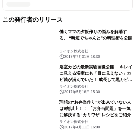
この発行者のリリース
働くママの夕飯作りの悩みを解消す
る、 “時短でちゃんと”の料理術を公開
ライオン株式会社
2017年7月31日 18:30
浴室カビの最新実験画像公開 キレイ
に見える浴室にも「目に見えない」カ
ビ菌が潜んでいた！ 成長して黒カビに
なる前に“浴室まるごと除菌”がおスス
ライオン株式会社
メ」
2017年5月18日 15:30
理想の“お弁当作り”が出来ていない人
は9割以上！！ 「お弁当問題」を一気
に解決する“カミワザ”レシピをご紹介
ライオン株式会社
2017年4月11日 16:00