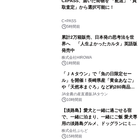
CxPASS、届いた荷物を 「配送」「買
取査定」から選択可能に！
1
C×PASS
5時間前
累計2万箱販売、日本発の思考法を世
界へ 「人生よかったカルタ」英語版
発売中
2
株式会社HIROWA
1時間前
「ＪＡタウン」で「魚の日限定セー
ル」を開催！長崎県産「黄金あなご」
や「天然本まぐろ」など約280商品を
3
販売！～毎月１０日の定例企画～
JA全農の産直通販JAタウン
10時間前
【淡路島】愛犬と一緒に過ごせる宿
で、一緒に泊まり、一緒にご飯 愛犬専
用の淡路島グルメ、ドッグランにミニ
4
プール グランピングとトレーラーハウ
株式会社ぷらど
スの2施設で
15時間前