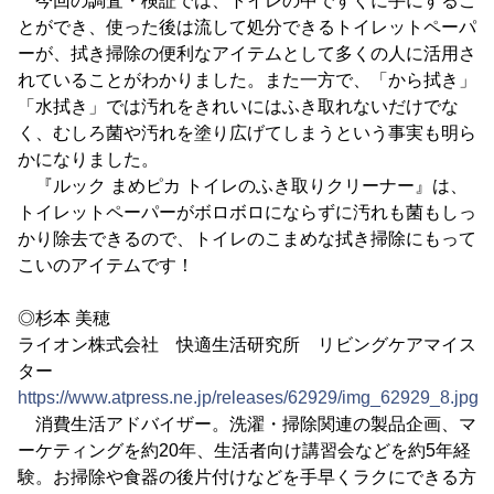
今回の調査・検証では、トイレの中ですぐに手にするこ
とができ、使った後は流して処分できるトイレットペーパ
ーが、拭き掃除の便利なアイテムとして多くの人に活用さ
れていることがわかりました。また一方で、「から拭き」
「水拭き」では汚れをきれいにはふき取れないだけでな
く、むしろ菌や汚れを塗り広げてしまうという事実も明ら
かになりました。
『ルック まめピカ トイレのふき取りクリーナー』は、
トイレットペーパーがボロボロにならずに汚れも菌もしっ
かり除去できるので、トイレのこまめな拭き掃除にもって
こいのアイテムです！
◎杉本 美穂
ライオン株式会社 快適生活研究所 リビングケアマイス
ター
https://www.atpress.ne.jp/releases/62929/img_62929_8.jpg
消費生活アドバイザー。洗濯・掃除関連の製品企画、マ
ーケティングを約20年、生活者向け講習会などを約5年経
験。お掃除や食器の後片付けなどを手早くラクにできる方