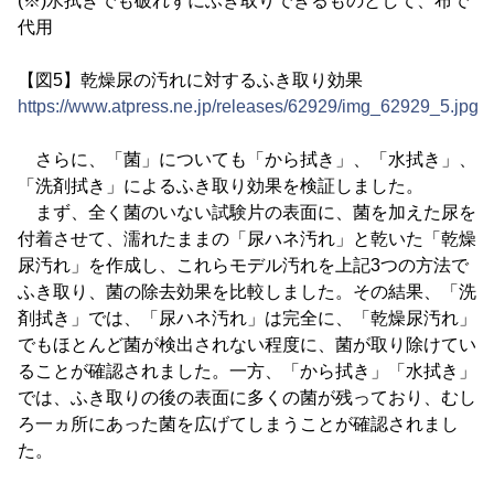
(※)水拭きでも破れずにふき取りできるものとして、布で
代用
【図5】乾燥尿の汚れに対するふき取り効果
https://www.atpress.ne.jp/releases/62929/img_62929_5.jpg
さらに、「菌」についても「から拭き」、「水拭き」、
「洗剤拭き」によるふき取り効果を検証しました。
まず、全く菌のいない試験片の表面に、菌を加えた尿を
付着させて、濡れたままの「尿ハネ汚れ」と乾いた「乾燥
尿汚れ」を作成し、これらモデル汚れを上記3つの方法で
ふき取り、菌の除去効果を比較しました。その結果、「洗
剤拭き」では、「尿ハネ汚れ」は完全に、「乾燥尿汚れ」
でもほとんど菌が検出されない程度に、菌が取り除けてい
ることが確認されました。一方、「から拭き」「水拭き」
では、ふき取りの後の表面に多くの菌が残っており、むし
ろ一ヵ所にあった菌を広げてしまうことが確認されまし
た。