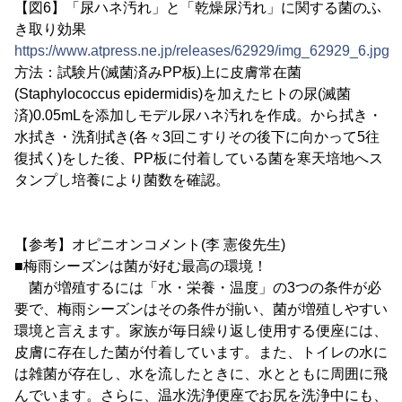
【図6】「尿ハネ汚れ」と「乾燥尿汚れ」に関する菌のふ
き取り効果
https://www.atpress.ne.jp/releases/62929/img_62929_6.jpg
方法：試験片(滅菌済みPP板)上に皮膚常在菌
(Staphylococcus epidermidis)を加えたヒトの尿(滅菌
済)0.05mLを添加しモデル尿ハネ汚れを作成。から拭き・
水拭き・洗剤拭き(各々3回こすりその後下に向かって5往
復拭く)をした後、PP板に付着している菌を寒天培地へス
タンプし培養により菌数を確認。
【参考】オピニオンコメント(李 憲俊先生)
■梅雨シーズンは菌が好む最高の環境！
菌が増殖するには「水・栄養・温度」の3つの条件が必
要で、梅雨シーズンはその条件が揃い、菌が増殖しやすい
環境と言えます。家族が毎日繰り返し使用する便座には、
皮膚に存在した菌が付着しています。また、トイレの水に
は雑菌が存在し、水を流したときに、水とともに周囲に飛
んでいます。さらに、温水洗浄便座でお尻を洗浄中にも、