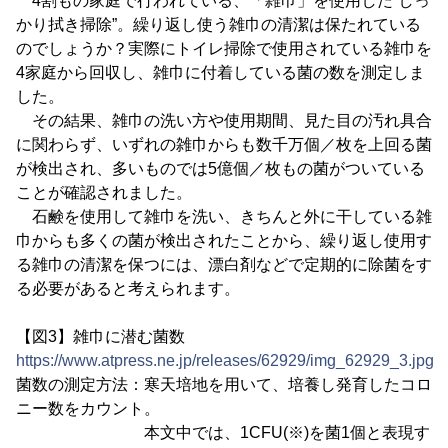
4割もの家庭で行われている、「雑巾」を使用した“しっ
かり拭き掃除”。繰り返し使う雑巾の清潔は保たれている
のでしょうか？実際にトイレ掃除で使用されている雑巾を
4家庭から回収し、雑巾に付着している菌の数を測定しま
した。
その結果、雑巾の洗い方や使用期間、見た目の汚れ具合
に関わらず、いずれの雑巾からも数千万個／枚を上回る菌
が検出され、多いものでは5億個／枚もの菌がついている
ことが確認されました。
石鹸を使用して雑巾を洗い、きちんと外に干している雑
巾からも多くの菌が検出されたことから、繰り返し使用す
る雑巾の清潔を保つには、漂白剤などで定期的に除菌をす
る必要があると考えられます。
【図3】雑巾に潜む菌数
https://www.atpress.ne.jp/releases/62929/img_62929_3.jpg
菌数の測定方法：寒天培地を用いて、培養し発育したコロ
ニー数をカウント。
本文中では、1CFU(※)を菌1個と表現す