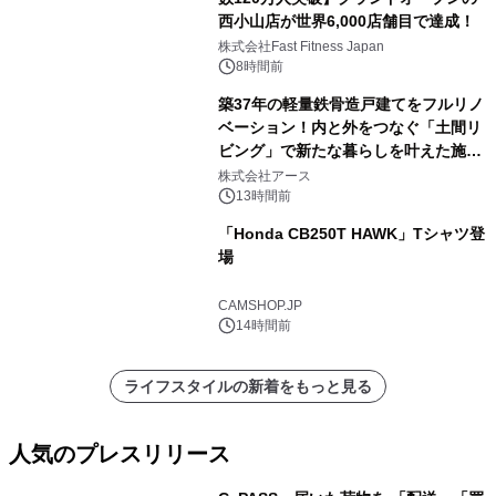
西小山店が世界6,000店舗目で達成！
株式会社Fast Fitness Japan
8時間前
築37年の軽量鉄骨造戸建てをフルリノ
ベーション！内と外をつなぐ「土間リ
ビング」で新たな暮らしを叶えた施工
事例を株式会社アースが公開
株式会社アース
13時間前
「Honda CB250T HAWK」Tシャツ登
場
CAMSHOP.JP
14時間前
ライフスタイルの新着をもっと見る
人気のプレスリリース