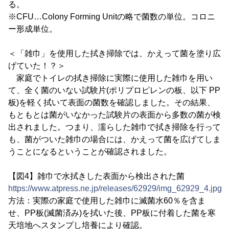
る。
※CFU…Colony Forming Unitの略で菌数の単位。コロニ
ー形成単位。
＜「雑巾」を使用した拭き掃除では、かえって菌を塗り広
げていた！？＞
家庭でトイレの拭き掃除に実際に使用した雑巾を用い
て、全く菌のいない試験片(ポリプロピレンの板、以下 PP
板)を軽く拭いて表面の菌数を確認しました。その結果、
もともとは菌がいなかった試験片の表面から多数の菌が検
出されました。つまり、濡らした雑巾で拭き掃除を行って
も、菌がついた雑巾の場合には、かえって菌を広げてしま
うことになるということが確認されました。
【図4】雑巾で水拭きした表面から検出された菌
https://www.atpress.ne.jp/releases/62929/img_62929_4.jpg
方法：実際の家庭で使用した雑巾に滅菌水60％を含ま
せ、PP板(滅菌済み)を拭いた後、PP板に付着した菌を寒
天培地へスタンプし培養により確認。