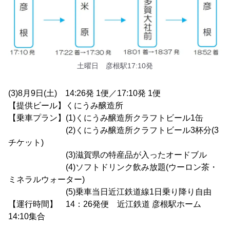
土曜日 彦根駅17:10発
(3)8月9日(土) 14:26発 1便／17:10発 1便
【提供ビール】くにうみ醸造所
【乗車プラン】(1)くにうみ醸造所クラフトビール1缶
(2)くにうみ醸造所クラフトビール3杯分(3
チケット)
(3)滋賀県の特産品が入ったオードブル
(4)ソフトドリンク飲み放題(ウーロン茶・
ミネラルウォーター)
(5)乗車当日近江鉄道線1日乗り降り自由
【運行時間】 14：26発便 近江鉄道 彦根駅ホーム
14:10集合