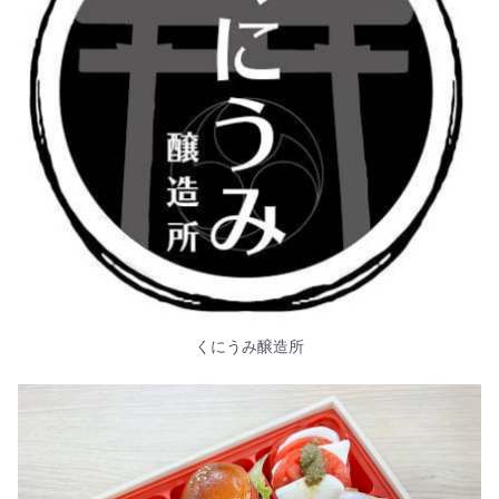
くにうみ醸造所