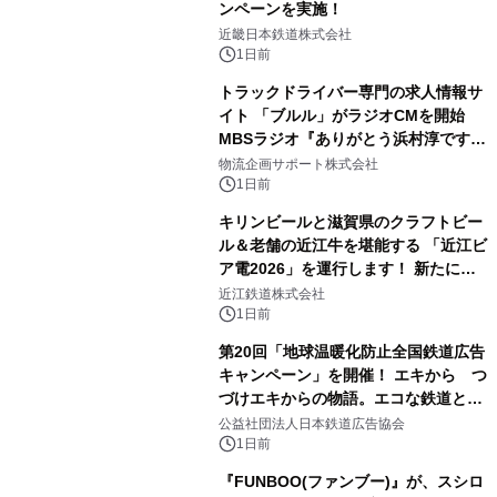
ンペーンを実施！
近畿日本鉄道株式会社
1日前
トラックドライバー専門の求人情報サ
イト 「ブルル」がラジオCMを開始
MBSラジオ『ありがとう浜村淳です』
にて8月1日(土)より
物流企画サポート株式会社
1日前
キリンビールと滋賀県のクラフトビー
ル＆老舗の近江牛を堪能する 「近江ビ
ア電2026」を運行します！ 新たに
「長濱浪漫ビール」が参加！キリン一
近江鉄道株式会社
番搾り飲み放題が復活！
1日前
第20回「地球温暖化防止全国鉄道広告
キャンペーン」を開催！ エキから つ
づけエキからの物語。エコな鉄道とと
もに。
公益社団法人日本鉄道広告協会
1日前
『FUNBOO(ファンブー)』が、スシロ