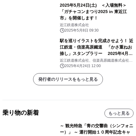
り」も同時開催！
2025年5月24日(土) ＜入場無料＞
「ガチャコンまつり2025 in 東近江
市」を開催します！
近江鉄道株式会社
2025年5月8日 09:30
駅を巡りイラストを完成させよう！ 近
江鉄道・信楽高原鐵道 「かさ重ねお
捺し」スタンプラリー 2025年4月26
日(土)～8月31日(日)開催 ＜参加無料
近江鉄道株式会社、信楽高原鐵道株式会社、
びわこ京阪奈線(仮称)鉄道建設期成促進同盟
＞
2025年4月24日 12:00
会
発行者のリリースをもっと見る
乗り物の新着
もっと見る
～ 観光特急「青の交響曲（シンフォニ
ー）」 ～ 運行開始１０周年記念キャ