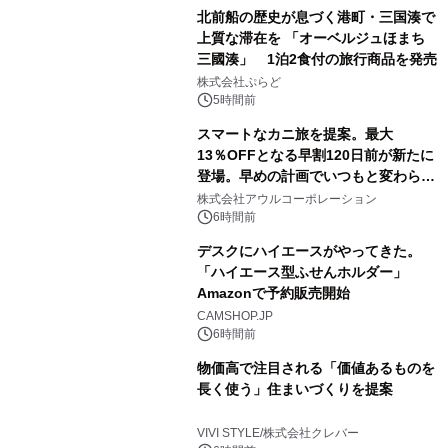
北前船の歴史が息づく港町・三国湊で
上質な滞在を 「オーベルジュほまち
三國湊」 1泊2食付の旅行商品を発売
株式会社ぷらど
5時間前
スマートなカニ旅を提案。最大
13％OFFとなる早割120日前が新たに
登場。早めの計画でいつもと変わらぬ
大人の冬旅を。ー夕日ヶ浦温泉「佳松
株式会社アウルコーポレーション
苑 別邸ふうか」ー
6時間前
デスクにハイエースがやってきた。
「ハイエース型ふせんホルダー」
Amazonで予約販売開始
CAMSHOP.JP
6時間前
物価高で注目される「価値あるものを
長く使う」住まいづくりを提案
VIVI STYLE/株式会社クレバー