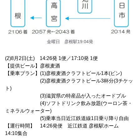
金曜日 彦根駅19:04発
(2)8月2日(土) 14:26発 1便／17:10発 1便
【提供ビール】彦根麦酒
【乗車プラン】(1)彦根麦酒クラフトビール1本(ビン)
(2)彦根麦酒クラフトビール3杯分(3チケッ
ト)
(3)滋賀県の特産品が入ったオードブル
(4)ソフトドリンク飲み放題(ウーロン茶・
ミネラルウォーター)
(5)乗車当日近江鉄道線1日乗り降り自由
【運行時間】 14:26発便 近江鉄道 彦根駅ホーム
14:10集合