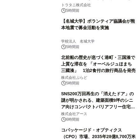
説
トラタニ株式会社
5時間前
【名城大学】ボランティア協議会が熊
本地震で募金活動を実施
学校法人 名城大学
5時間前
北前船の歴史が息づく港町・三国湊で
上質な滞在を 「オーベルジュほまち
三國湊」 1泊2食付の旅行商品を発売
株式会社ぷらど
5時間前
SNS200万回再生の「消えたドア」の
謎が明かされる、建築面積9坪のシニ
ア向けコンパクトバリアフリー住宅が
誕生
株式会社アース
6時間前
コパッケージド・オプティクス
（CPO）市場、2035年28億8,700万米