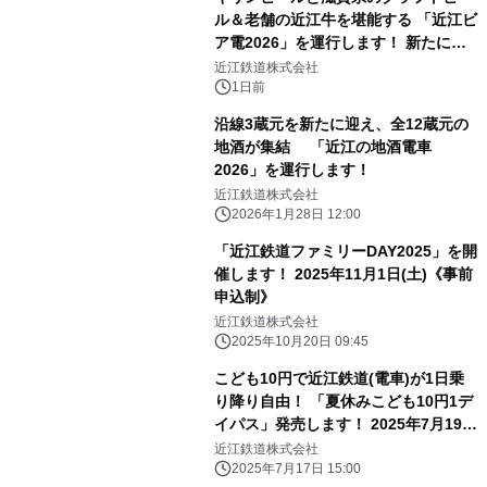
ル＆老舗の近江牛を堪能する 「近江ビ
ア電2026」を運行します！ 新たに
「長濱浪漫ビール」が参加！キリン一
近江鉄道株式会社
番搾り飲み放題が復活！
1日前
沿線3蔵元を新たに迎え、全12蔵元の
地酒が集結 「近江の地酒電車
2026」を運行します！
近江鉄道株式会社
2026年1月28日 12:00
「近江鉄道ファミリーDAY2025」を開
催します！ 2025年11月1日(土)《事前
申込制》
近江鉄道株式会社
2025年10月20日 09:45
こども10円で近江鉄道(電車)が1日乗
り降り自由！ 「夏休みこども10円1デ
イパス」発売します！ 2025年7月19日
(土)～8月31日(日)の毎日発売 こど
近江鉄道株式会社
も向けなぞとき「近江鉄道なぞめぐ
2025年7月17日 15:00