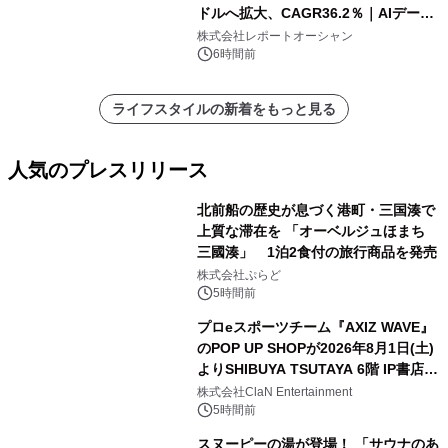
ドルへ拡大、CAGR36.2％｜AIデータ
センター・高速光通信需要が成長を加
株式会社レポートオーシャン
速
6時間前
ライフスタイルの新着をもっと見る
人気のプレスリリース
北前船の歴史が息づく港町・三国湊で
上質な滞在を 「オーベルジュほまち
三國湊」 1泊2食付の旅行商品を発売
1
株式会社ぷらど
5時間前
プロeスポーツチーム『AXIZ WAVE』
のPOP UP SHOPが2026年8月1日(土)
よりSHIBUYA TSUTAYA 6階 IP書店で
2
開催決定！！
株式会社ClaN Entertainment
5時間前
スヌーピーの湯が登場！ 「サウナのあ