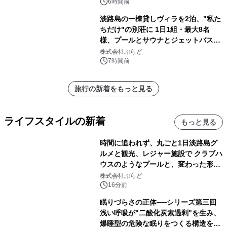
6時間前
淡路島の一棟貸しヴィラを2泊、"私た
ちだけ"の別荘に 1日1組・最大8名
様、プールとサウナとジェットバス付
きで Villa Mon Temps AWAJIの連泊
株式会社ぷらど
素泊りプラン
7時間前
旅行の新着をもっと見る
ライフスタイルの新着
もっと見る
時間に追われず、丸ごと1日淡路島グ
ルメと観光、レジャー施設で クラブハ
ウスのようなプールと、変わった形の
サウナも 「THE BOXY AWAJI」のお
株式会社ぷらど
得な素泊まり連泊プランで
16分前
眠りづらさの正体──シリーズ第三回
浅い呼吸が"二酸化炭素過剰"を生み、
爆睡型の危険な眠りをつくる構造を解