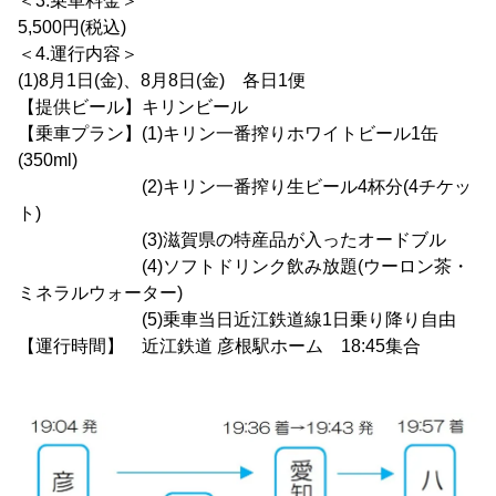
＜3.乗車料金＞
5,500円(税込)
＜4.運行内容＞
(1)8月1日(金)、8月8日(金) 各日1便
【提供ビール】キリンビール
【乗車プラン】(1)キリン一番搾りホワイトビール1缶
(350ml)
(2)キリン一番搾り生ビール4杯分(4チケッ
ト)
(3)滋賀県の特産品が入ったオードブル
(4)ソフトドリンク飲み放題(ウーロン茶・
ミネラルウォーター)
(5)乗車当日近江鉄道線1日乗り降り自由
【運行時間】 近江鉄道 彦根駅ホーム 18:45集合