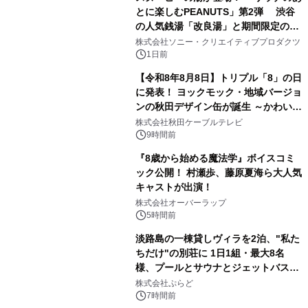
とに楽しむPEANUTS」第2弾 渋谷
の人気銭湯「改良湯」と期間限定のコ
3
ラボレーション サウナイキタイコラ
株式会社ソニー・クリエイティブプロダクツ
ボグッズも発売決定！
1日前
【令和8年8月8日】トリプル「8」の日
に発表！ ヨックモック・地域バージョ
ンの秋田デザイン缶が誕生 ～かわいい
4
秋田犬の子犬と秋田の四季と名所を巡
株式会社秋田ケーブルテレビ
るパッケージ～ 9月1日(火)秋田県内で
9時間前
販売開始
『8歳から始める魔法学』ボイスコミ
ック公開！ 村瀬歩、藤原夏海ら大人気
キャストが出演！
5
株式会社オーバーラップ
5時間前
淡路島の一棟貸しヴィラを2泊、"私た
ちだけ"の別荘に 1日1組・最大8名
様、プールとサウナとジェットバス付
6
きで Villa Mon Temps AWAJIの連泊
株式会社ぷらど
素泊りプラン
7時間前