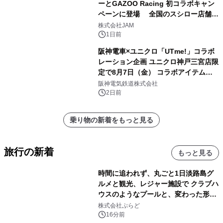
ーとGAZOO Racing 初コラボキャン
ペーンに登場 全国のスシロー店舗で
GR 4車種の FUNBOO(ミニカー)付き
株式会社JAM
メニューが展開されます
1日前
阪神電車×ユニクロ「UTme!」コラボ
レーション企画 ユニクロ神戸三宮店限
定で8月7日（金） コラボアイテムが
発売決定！
阪神電気鉄道株式会社
2日前
乗り物の新着をもっと見る
旅行の新着
もっと見る
時間に追われず、丸ごと1日淡路島グ
ルメと観光、レジャー施設で クラブハ
ウスのようなプールと、変わった形の
サウナも 「THE BOXY AWAJI」のお
株式会社ぷらど
得な素泊まり連泊プランで
16分前