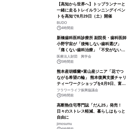
【高知から世界へ】トップランナーと
一緒に走るトレイルランニングイベン
トを高知で8月29日（土）開催
BUDO
4時間前
新橋歯科医科診療所 副院長・歯科医師
小野宇宙が「後悔しない歯科選び」
「痛くない歯科治療」「不安がない治
療計画」をテーマに専門監修
医療法人財団 興学会
5時間前
熊本産胡蝶蘭×富山産ジニア「花でつ
ながる希望の輪」 熊本復興支援チャリ
ティーワークショップを8月9日、富
山・射水で開催
フラワーライフ振興協議会
5時間前
高断熱住宅専門誌「だん25」発売！
日々のストレス軽減、暮らしはもっと
自由に
jimosumu