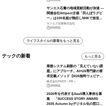
6時間前
サンエス石膏の地域貢献活動が加速 ―
関連会社Attipect主催「田んぼラグビ
ー」は100名超が熱狂しNHKで放送さ
れました。
サンエス石膏株式会社
6時間前
ライフスタイルの新着をもっと見る
テックの新着
もっと見る
業務システム刷新の「見えていない課
題」にアプローチ。AI×UX専門家の要
求定義メソッド【8/26無料ウェビナ
ー】株式会社PIVOT
株式会社PIVOT＜PR＞
3時間前
2026年を代表するSaaS導入事例を募
集 「SUCCESS STORY AWARD
2026 Autumn byデジタル化の窓口」