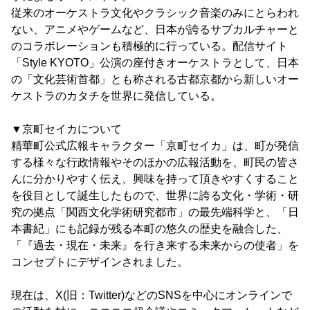
従来のオーケストラ文化やクラシック音楽のみにとらわれ
ない、アニメやゲームなど、日本が誇るサブカルチャーと
のコラボレーションも積極的に行っている。配信サイト
「Style KYOTO」公演の座付きオーケストラとして、日本
の「文化芸術首都」とも称される古都京都から新しいオー
ケストラのカタチを世界に発信している。
▼京町セイカについて
精華町公式広報キャラクター「京町セイカ」は、町が発信
する様々な行政情報やそのほかの広報活動を、町民の皆さ
んに分かりやすく伝え、興味を持って頂きやすくすること
を役目として誕生したもので、世界に誇る文化・学術・研
究の拠点「関西文化学術研究都市」の最先端科学と、「日
本書紀」にも記録が残る本町の悠久の歴史を融合した、
「『過去・現在・未来』を行き来する未来からの使者」を
コンセプトにデザインされました。
現在は、X(旧：Twitter)などのSNSを中心にオンラインで