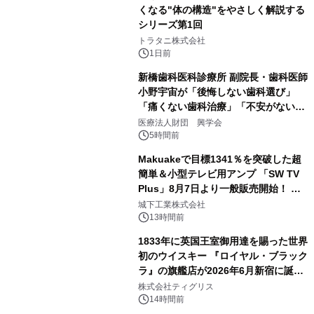
くなる"体の構造"をやさしく解説する
シリーズ第1回
3
トラタニ株式会社
1日前
新橋歯科医科診療所 副院長・歯科医師
小野宇宙が「後悔しない歯科選び」
「痛くない歯科治療」「不安がない治
4
療計画」をテーマに専門監修
医療法人財団 興学会
5時間前
Makuakeで目標1341％を突破した超
簡単＆小型テレビ用アンプ 「SW TV
Plus」8月7日より一般販売開始！ ケ
5
ーブル1本つなぐだけ、テレビの音が
城下工業株式会社
ぐっと豊かに
13時間前
1833年に英国王室御用達を賜った世界
初のウイスキー 『ロイヤル・ブラック
ラ』の旗艦店が2026年6月新宿に誕
6
生 バカルディ ジャパンと連携した
株式会社ティグリス
没入型バー「BAR Arca」
14時間前