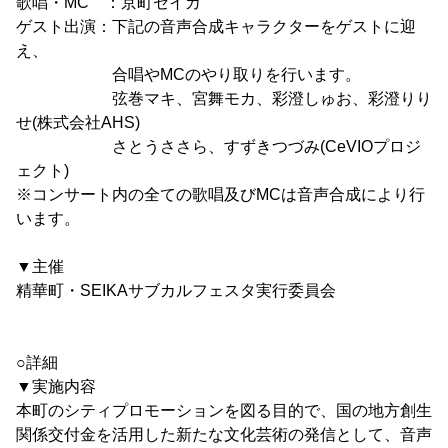
歌唱・MC ：京町セイカ
ゲスト出演：下記の音声合成キャラクターをゲストに迎
え、
合唱やMCのやり取りを行います。
弦巻マキ、宮舞モカ、彩澄しゅお、彩澄りり
せ(株式会社AHS)
さとうささら、すずきつづみ(CeVIOプロジ
ェクト)
※コンサート内の全ての歌唱及びMCは音声合成により行
います。
▼主催
精華町・SEIKAサブカルフェスタ実行委員会
○詳細
▼実施内容
本町のシティプロモーションを図る目的で、国の地方創生
関係交付金を活用した新たな文化芸術の発信として、音声