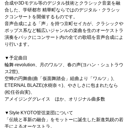
合成や3Dモデル等のデジタル技術とクラシック音楽を融
合した、学研都市 精華町ならではのデジタル・クラシッ
クコンサートを開催するものです。
音声合成による「声」を持つ京町セイカが、クラシックや
ポップス系など幅広いジャンルの楽曲を生のオーケストラ
演奏をバックにコンサート内の全ての歌唱を音声合成によ
り行います。
▼予定曲目
輪舞-revolution、月のワルツ、春の声(ヨハン・シュトラウ
ス2世)、
空蝉の円舞曲(曲「仮面舞踏会」組曲より「ワルツ」)、
ETERNAL BLAZE(水樹奈々)、やさしさに包まれたなら
(松任谷由実)、
アメイジンググレイス ほか、オリジナル曲多数
▼Style KYOTO管弦楽団について
「伝統と革新の融合」をモットーに誕生した新進気鋭の若
手によるオーケストラ。