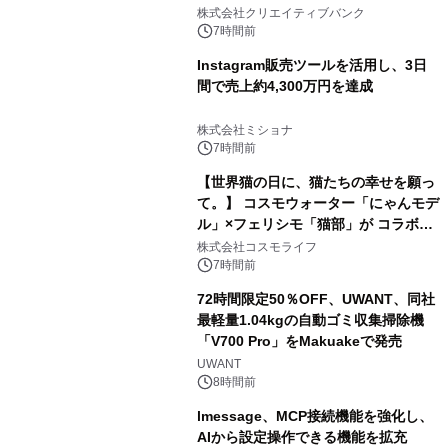
開催
株式会社クリエイティブバンク
7時間前
Instagram販売ツールを活用し、3日
間で売上約4,300万円を達成
株式会社ミショナ
7時間前
【世界猫の日に、猫たちの幸せを願っ
て。】 コスモウォーター「にゃんモデ
ル」×フェリシモ「猫部」が コラボキ
ャンペーンを実施
株式会社コスモライフ
7時間前
72時間限定50％OFF、UWANT、同社
最軽量1.04kgの自動ゴミ収集掃除機
「V700 Pro」をMakuakeで発売
UWANT
8時間前
lmessage、MCP接続機能を強化し、
AIから設定操作できる機能を拡充