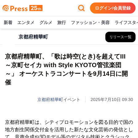
ログイン/会員登録
新着
エンタメ
グルメ
旅行
ファッション・美容
ライフスタ
京都府精華町
リリース一覧
京都府精華町、「歌は時空(とき)を超えてIII
～京町セイカ with Style KYOTO管弦楽団
～」 オーケストラコンサートを9月14日に開
催
京都府精華町
イベント
2025年7月10日 09:30
京都府精華町は、シティプロモーションを図る目的で国の
地方創生関係交付金を活用した新たな文化芸術の発信とし
て、音声合成や3Dモデル等のデジタル技術とクラシック