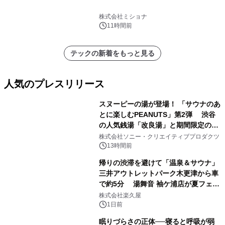
株式会社ミショナ
11時間前
テックの新着をもっと見る
人気のプレスリリース
スヌーピーの湯が登場！ 「サウナのあ
とに楽しむPEANUTS」第2弾 渋谷
の人気銭湯「改良湯」と期間限定のコ
1
ラボレーション サウナイキタイコラ
株式会社ソニー・クリエイティブプロダクツ
ボグッズも発売決定！
13時間前
帰りの渋滞を避けて「温泉＆サウナ」
三井アウトレットパーク木更津から車
で約5分 湯舞音 袖ケ浦店が夏フェア
2
メニューを提供
株式会社楽久屋
1日前
眠りづらさの正体──寝ると呼吸が弱