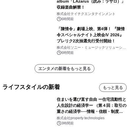
album「LAzarus（読み：ラザロ）」
収録楽曲解禁！
株式会社テイチクエンタテインメント
6時間前
「陳情令」劇場上映、第4弾！ 『陳情
令スペシャルナイト上映会Ⅳ 2026』
プレリク2次抽選先行受付開始！
株式会社ソニー・ミュージックソリューショ
ンズ
6時間前
エンタメの新着をもっと見る
ライフスタイルの新着
もっと見る
住まいを選び直す自由 ー住宅流動性と
人生設計の経済学ー （第４回：取引の
重さの経済学──情報・信頼・制度を
PropTechはどう組み替えるか）｜
株式会社property technologies
PropTech-Lab
3時間前