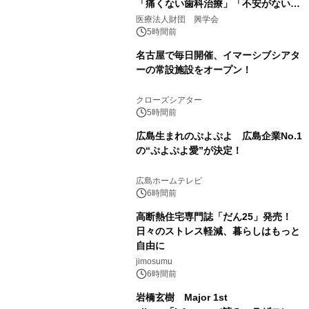
「痛くない歯科治療」「不安がない治
療計画」をテーマに専門監修
医療法人財団 興学会
5時間前
名古屋で毎日開催、イマーシブシアタ
ーの常設施設をオープン！
クローズシアター
5時間前
広島生まれのぷよぷよ 広島企業No.1
の“ぷよぷよ愛”が決定！
広島ホームテレビ
6時間前
高断熱住宅専門誌「だん25」発売！
日々のストレス軽減、暮らしはもっと
自由に
jimosumu
6時間前
岩橋玄樹 Major 1st