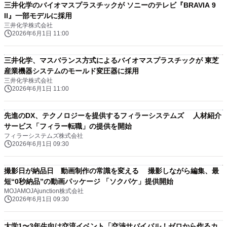
三井化学のバイオマスプラスチックが ソニーのテレビ『BRAVIA 9
II』一部モデルに採用
三井化学株式会社
2026年6月1日 11:00
三井化学、マスバランス方式によるバイオマスプラスチックが 東芝
産業機器システムのモールド変圧器に採用
三井化学株式会社
2026年6月1日 11:00
先進のDX、テクノロジーを提供するフィラーシステムズ 人材紹介
サービス「フィラー転職」の提供を開始
フィラーシステムズ株式会社
2026年6月1日 09:30
撮影日が納品日 動画制作の常識を変える 撮影しながら編集、最
短“0秒納品”の動画パッケージ 「ソクパケ」提供開始
MOJAMOJAjunction株式会社
2026年6月1日 09:30
大学1〜3年生向け交流イベント「交渉サバイバル！ゼロから作るカ