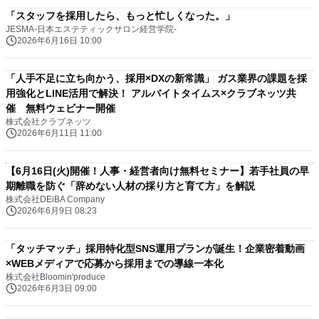
「スタッフを採用したら、もっと忙しくなった。」
JESMA-日本エステティックサロン経営学院-
2026年6月16日 10:00
「人手不足に立ち向かう、採用×DXの新常識」 ガス業界の課題を採
用強化とLINE活用で解決！ アルバイトタイムス×クラブネッツ共
催 無料ウェビナー開催
株式会社クラブネッツ
2026年6月11日 11:00
【6月16日(火)開催！人事・経営者向け無料セミナー】若手社員の早
期離職を防ぐ「辞めない人材の採り方と育て方」を解説
株式会社DEiBA Company
2026年6月9日 08:23
「タッチマッチ」採用特化型SNS運用プランが誕生！企業密着動画
×WEBメディアで応募から採用までの導線一本化
株式会社Bloomin'produce
2026年6月3日 09:00