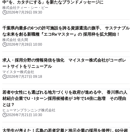
中”を、カタチにする」を新たなブランドメッセージに
株式会社ティー・シー・ピー
2026年7月29日 09:30
千葉県内最多の6つの許可施設を誇る資源還流の旗手、 サステナブル
な未来を創る新職種『エコReマスター』の 採用枠を拡大開始！
株式会社 佐久間
2026年7月28日 10:00
求人・採用分野の情報発信を強化 マイスター株式会社がコーポレ
ートサイトをリニューアル
マイスター株式会社
2026年7月27日 09:18
若者や女性にも選ばれる地方づくりを政府が進める中、 香川県の人
材紹介企業でU・Iターン採用候補者が 3年で14倍に急増 その理由
とは？
ヒューマンプランニング株式会社
2026年7月21日 10:30
大学生が考えた！広島の若者定着と地元企業の採用を後押し 60分超