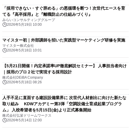
「採用できない・すぐ辞める」の悪循環を断つ！次世代エースを育
てる『高卒採用』と『離職防止の仕組みづくり』
みらいコンサルティンググループ
2026年5月19日 10:00
マイスター初｜外部講師を招いた実践型マーケティング研修を実施
マイスター株式会社
2026年5月18日 10:01
【5月21日開催！内定承諾率UP徹底解説セミナー】 人事担当者向け
｜採用のプロ２社で実現する採用設計
株式会社DEiBA Company
2026年5月18日 08:26
人手不足に直面する建設設備業界に 次世代人材創出に向けた新たな
取り組み KDWアカデミー第3弾「空調設備士育成起業プログラ
ム」 入校希望者を5月15日(金)より正式募集開始
株式会社弘栄ドリームワークス
2026年5月14日 12:00