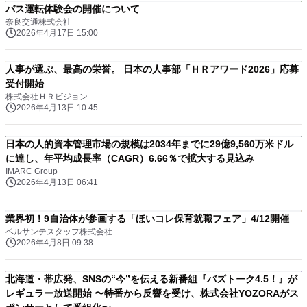
バス運転体験会の開催について
奈良交通株式会社
2026年4月17日 15:00
人事が選ぶ、最高の栄誉。 日本の人事部「ＨＲアワード2026」応募
受付開始
株式会社ＨＲビジョン
2026年4月13日 10:45
日本の人的資本管理市場の規模は2034年までに29億9,560万米ドル
に達し、年平均成長率（CAGR）6.66％で拡大する見込み
IMARC Group
2026年4月13日 06:41
業界初！9自治体が参画する「ほいコレ保育就職フェア」4/12開催
ベルサンテスタッフ株式会社
2026年4月8日 09:38
北海道・帯広発、SNSの“今”を伝える新番組『バズトーク4.5！』が
レギュラー放送開始 〜特番から反響を受け、株式会社YOZORAがス