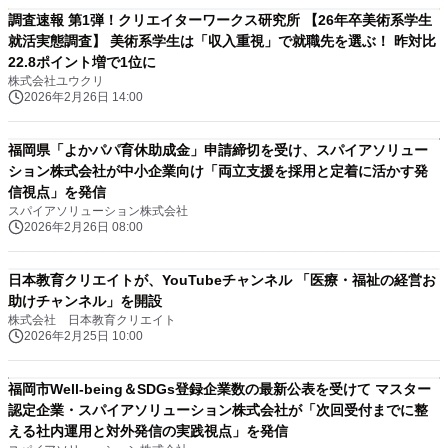
調査速報 第1弾！クリエイターワークス研究所 【26年卒美術系学生
就活実態調査】 美術系学生は「収入重視」で就職先を選ぶ！ 昨対比
22.8ポイント増で1位に
株式会社ユウクリ
2026年2月26日 14:00
福岡県「よかパパ育休助成金」申請締切を受け、スパイアソリュー
ション株式会社が中小企業向け「両立支援を採用と定着に活かす発
信視点」を発信
スパイアソリューション株式会社
2026年2月26日 08:00
日本教育クリエイトが、YouTubeチャンネル 「医療・福祉の経営お
助けチャンネル」を開設
株式会社 日本教育クリエイト
2026年2月25日 10:00
福岡市Well-being＆SDGs登録企業数の最新公表を受けて マスター
認定企業・スパイアソリューション株式会社が「次回受付までに整
える社内運用と対外発信の実践視点」を発信