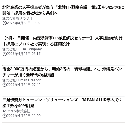
北陸企業の人事担当者が集う「北陸HR戦略会議」第2回を5/22(木)に
開催！採用を個社戦から共創へ
株式会社就活ラジオ
2026年4月30日 19:02
【5月21日開催！内定承諾率UP徹底解説セミナー】 人事担当者向け
｜採用のプロ２社で実現する採用設計
株式会社DEiBA Company
2026年4月27日 08:17
借金3,000万円の絶望から、時給3倍の「琉球再建」へ。沖縄発ベン
チャーが描く新時代の経済圏
株式会社Human Creation
2026年4月24日 07:45
三越伊勢丹ヒューマン・ソリューションズ、JAPAN AI HR導入で面
接工数を40%削減
JAPAN AI株式会社
2026年4月20日 11:00