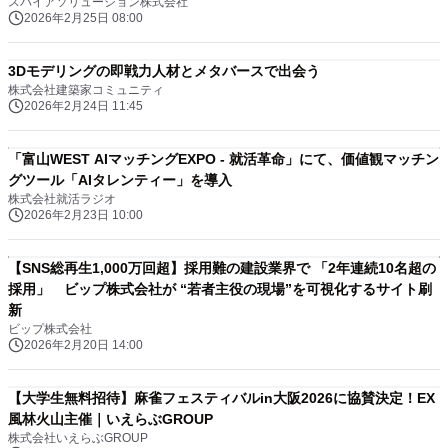
スパイアソリューション株式会社
2026年2月25日 08:00
3Dモデリングの即戦力人材とメタバースで出会う
株式会社建築家コミュニティ
2026年2月24日 11:45
「富山WEST AIマッチングEXPO - 就活革命」にて、価値観マッチン
グツール「AIタレンティー」を導入
株式会社就活ラジオ
2026年2月23日 10:00
【SNS総再生1,000万回超】採用難の建設業界で 「2年連続10名超の
採用」 ビップ株式会社が “若者主役の現場”を可視化するサイト刷
新
ビップ株式会社
2026年2月20日 14:00
【大学生無料招待】麻雀フェスティバルin大阪2026に協賛決定！EX
風林火山主催｜いえらぶGROUP
株式会社いえらぶGROUP