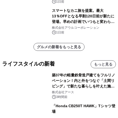
1日前
スマートなカニ旅を提案。最大
13％OFFとなる早割120日前が新たに
登場。早めの計画でいつもと変わらぬ
大人の冬旅を。ー夕日ヶ浦温泉「佳松
株式会社アウルコーポレーション
苑 別邸ふうか」ー
1日前
グルメの新着をもっと見る
ライフスタイルの新着
もっと見る
築37年の軽量鉄骨造戸建てをフルリノ
ベーション！内と外をつなぐ「土間リ
ビング」で新たな暮らしを叶えた施工
事例を株式会社アースが公開
株式会社アース
3時間前
「Honda CB250T HAWK」Tシャツ登
場