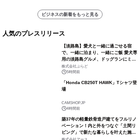
ビジネスの新着をもっと見る
人気のプレスリリース
【淡路島】愛犬と一緒に過ごせる宿
で、一緒に泊まり、一緒にご飯 愛犬専
用の淡路島グルメ、ドッグランにミニ
1
プール グランピングとトレーラーハウ
株式会社ぷらど
スの2施設で
5時間前
「Honda CB250T HAWK」Tシャツ登
場
2
CAMSHOP.JP
4時間前
築37年の軽量鉄骨造戸建てをフルリノ
ベーション！内と外をつなぐ「土間リ
ビング」で新たな暮らしを叶えた施工
3
事例を株式会社アースが公開
株式会社アース