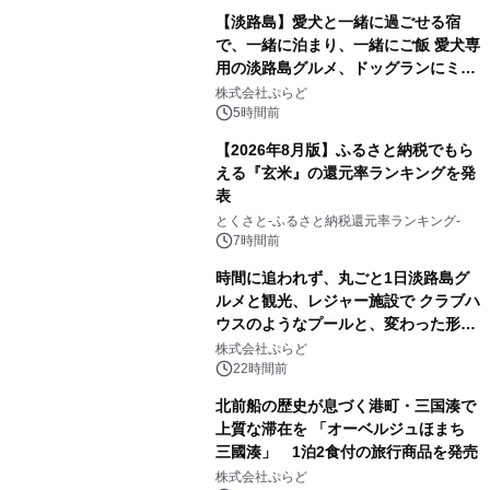
【淡路島】愛犬と一緒に過ごせる宿
で、一緒に泊まり、一緒にご飯 愛犬専
用の淡路島グルメ、ドッグランにミニ
プール グランピングとトレーラーハウ
株式会社ぷらど
スの2施設で
5時間前
【2026年8月版】ふるさと納税でもら
える『玄米』の還元率ランキングを発
表
とくさと-ふるさと納税還元率ランキング-
7時間前
時間に追われず、丸ごと1日淡路島グ
ルメと観光、レジャー施設で クラブハ
ウスのようなプールと、変わった形の
サウナも 「THE BOXY AWAJI」のお
株式会社ぷらど
得な素泊まり連泊プランで
22時間前
北前船の歴史が息づく港町・三国湊で
上質な滞在を 「オーベルジュほまち
三國湊」 1泊2食付の旅行商品を発売
株式会社ぷらど