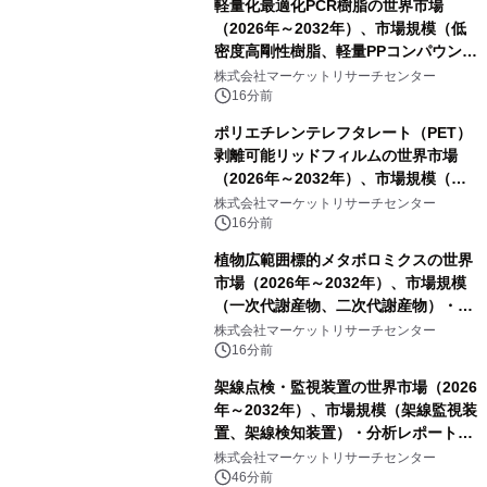
軽量化最適化PCR樹脂の世界市場
（2026年～2032年）、市場規模（低
密度高剛性樹脂、軽量PPコンパウン
ド、強化軽量ブレンド、軽量PCR
株式会社マーケットリサーチセンター
PA、その他）・分析レポートを発表
16分前
ポリエチレンテレフタレート（PET）
剥離可能リッドフィルムの世界市場
（2026年～2032年）、市場規模（ヒ
ートシールタイプ、コールドシールタ
株式会社マーケットリサーチセンター
イプ、粘着タイプ）・分析レポートを
16分前
発表
植物広範囲標的メタボロミクスの世界
市場（2026年～2032年）、市場規模
（一次代謝産物、二次代謝産物）・分
析レポートを発表
株式会社マーケットリサーチセンター
16分前
架線点検・監視装置の世界市場（2026
年～2032年）、市場規模（架線監視装
置、架線検知装置）・分析レポートを
発表
株式会社マーケットリサーチセンター
46分前