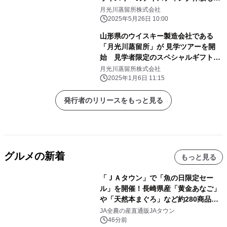
施
月光川蒸留所株式会社
2025年5月26日 10:00
山形県のウイスキー製造会社である
「月光川蒸留所」が 見学ツアーを開
始 見学者限定のスペシャルギフトも
配布
月光川蒸留所株式会社
2025年1月6日 11:15
発行者のリリースをもっと見る
グルメの新着
もっと見る
「ＪＡタウン」で「魚の日限定セー
ル」を開催！長崎県産「黄金あなご」
や「天然本まぐろ」など約280商品を
販売！～毎月１０日の定例企画～
JA全農の産直通販JAタウン
46分前