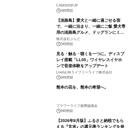
CAMSHOP.JP
4時間前
【淡路島】愛犬と一緒に過ごせる宿
で、一緒に泊まり、一緒にご飯 愛犬専
用の淡路島グルメ、ドッグランにミニ
プール グランピングとトレーラーハウ
株式会社ぷらど
スの2施設で
5時間前
見る・触る・聴くを一つに。ディスプ
レイ搭載「LL05」ワイヤレスイヤホ
ンで音楽体験をアップデート
LivelyLifeライブリーライフ株式会社
6時間前
熊本の花を、熊本の希望へ。
フラワーライフ振興協議会
6時間前
【2026年8月版】ふるさと納税でもら
える『玄米』の還元率ランキングを発