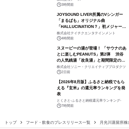
3時間前
JOYSOUND LIVER所属のVシンガー
「まるぱも」オリジナル曲
「HALLUCINATION？」初メジャー配
4
信リリース決定！
株式会社テイチクエンタテインメント
4時間前
スヌーピーの湯が登場！ 「サウナのあ
とに楽しむPEANUTS」第2弾 渋谷
の人気銭湯「改良湯」と期間限定のコ
5
ラボレーション サウナイキタイコラ
株式会社ソニー・クリエイティブプロダクツ
ボグッズも発売決定！
2日前
【2026年8月版】ふるさと納税でもら
える『玄米』の還元率ランキングを発
表
6
とくさと-ふるさと納税還元率ランキング-
7時間前
トップ
フード・飲食のプレスリリース一覧
月光川蒸留所株