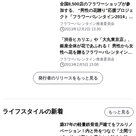
ラワー フォー トゥー)」を50店舗のレ
全国8,500店のフラワーショップが参
ストランで提供
加する、 “男性の花贈り”応援プロジェ
クト「フラワーバレンタイン2014」
公式サイトが12月2日(月)にグランド
フラワーバレンタイン推進委員会
オープン
2013年12月2日 13:30
「渋谷ヒカリエ」や「大丸東京店」、
銀座全体が花であふれる！ 男性から女
性へ花を贈るフラワーバレンタイン、
イベントを開催！
フラワーバレンタイン推進委員会
2013年2月5日 15:00
発行者のリリースをもっと見る
ライフスタイルの新着
もっと見る
築37年の軽量鉄骨造戸建てをフルリノ
ベーション！内と外をつなぐ「土間リ