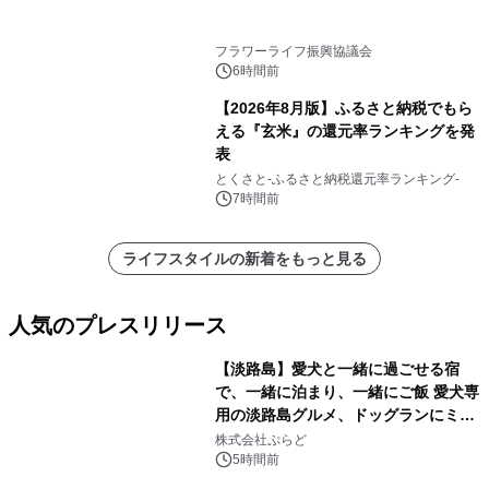
フラワーライフ振興協議会
6時間前
【2026年8月版】ふるさと納税でもら
える『玄米』の還元率ランキングを発
表
とくさと-ふるさと納税還元率ランキング-
7時間前
ライフスタイルの新着をもっと見る
人気のプレスリリース
【淡路島】愛犬と一緒に過ごせる宿
で、一緒に泊まり、一緒にご飯 愛犬専
用の淡路島グルメ、ドッグランにミニ
1
プール グランピングとトレーラーハウ
株式会社ぷらど
スの2施設で
5時間前