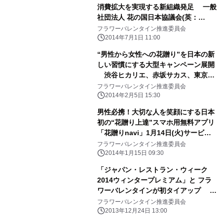
消費拡大を実現する新組織発足 一般
社団法人 花の国日本協議会(英：
Flowering Japan Council(略称：
フラワーバレンタイン推進委員会
FJC)) 「フラワーバレンタイン推進委
2014年7月1日 11:00
員会」が法人化、2014年7月31日設立
“男性から女性への花贈り”を日本の新
予定
しい習慣にする大型キャンペーン展開
渋谷ヒカリエ、赤坂サカス、東京タ
ワー、街コンで 見て、聴いて、体験す
フラワーバレンタイン推進委員会
る「フラワーバレンタイン」 ホテ
2014年2月5日 15:30
ル、百貨店など、全国35都道府県で
男性必携！大切な人を笑顔にする日本
122イベント、計約6万本の花配り
初の“花贈り上達”スマホ用無料アプリ
「花贈りnavi」1月14日(火)サービス
開始
フラワーバレンタイン推進委員会
2014年1月15日 09:30
「ジャパン・レストラン・ウィーク
2014ウィンタープレミアム」と フラ
ワーバレンタインが初タイアップ バ
レンタインのデートシーンに花を添え
フラワーバレンタイン推進委員会
る特別限定プラン 「Flower for 2(フ
2013年12月24日 13:00