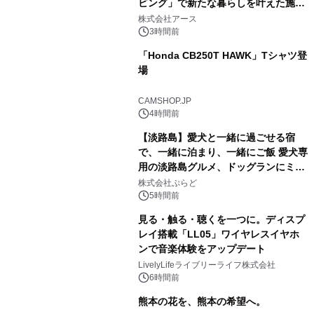
ビング」で新たな暮らしを叶えた施工
事例を株式会社アースが公開
株式会社アース
3時間前
「Honda CB250T HAWK」Tシャツ登
場
CAMSHOP.JP
4時間前
【淡路島】愛犬と一緒に過ごせる宿
で、一緒に泊まり、一緒にご飯 愛犬専
用の淡路島グルメ、ドッグランにミニ
プール グランピングとトレーラーハウ
株式会社ぷらど
スの2施設で
5時間前
見る・触る・聴くを一つに。ディスプ
レイ搭載「LL05」ワイヤレスイヤホ
ンで音楽体験をアップデート
LivelyLifeライブリーライフ株式会社
6時間前
熊本の花を、熊本の希望へ。