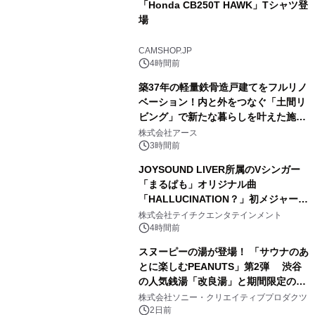
「Honda CB250T HAWK」Tシャツ登
場
2
CAMSHOP.JP
4時間前
築37年の軽量鉄骨造戸建てをフルリノ
ベーション！内と外をつなぐ「土間リ
ビング」で新たな暮らしを叶えた施工
3
事例を株式会社アースが公開
株式会社アース
3時間前
JOYSOUND LIVER所属のVシンガー
「まるぱも」オリジナル曲
「HALLUCINATION？」初メジャー配
4
信リリース決定！
株式会社テイチクエンタテインメント
4時間前
スヌーピーの湯が登場！ 「サウナのあ
とに楽しむPEANUTS」第2弾 渋谷
の人気銭湯「改良湯」と期間限定のコ
5
ラボレーション サウナイキタイコラ
株式会社ソニー・クリエイティブプロダクツ
ボグッズも発売決定！
2日前