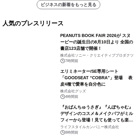
ビジネスの新着をもっと見る
人気のプレスリリース
PEANUTS BOOK FAIR 2026が スヌ
ーピーの誕生日の8月10日より 全国の
書店123店舗で開催！
1
株式会社ソニー・クリエイティブプロダクツ
7時間前
エリミネーター/SE専用シート
「GOODSEAT “COBRA”」登場 表
皮4種で愛車を自分色に
2
株式会社グッズ
4時間前
『おぱんちゅうさぎ』『んぽちゃむ』
デザインのコスメ＆メイクパフがミル
フィーから登場！見ても使っても楽し
3
い、ポップでキュートなコレクショ
ライフスタイルカンパニー株式会社
ン。
8時間前