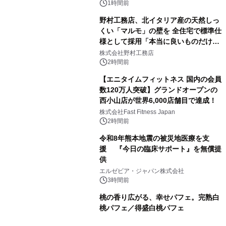
1時間前
野村工務店、北イタリア産の天然しっ
くい「マルモ」の壁を 全住宅で標準仕
様として採用「本当に良いものだけに
こだわる」
株式会社野村工務店
2時間前
【エニタイムフィットネス 国内の会員
数120万人突破】グランドオープンの
西小山店が世界6,000店舗目で達成！
株式会社Fast Fitness Japan
2時間前
令和8年熊本地震の被災地医療を支
援 『今日の臨床サポート』を無償提
供
エルゼビア・ジャパン株式会社
3時間前
桃の香り広がる、幸せパフェ。完熟白
桃パフェ／得盛白桃パフェ