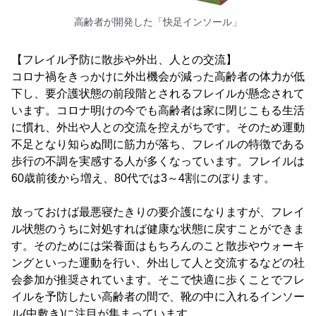
高齢者が開発した「快足インソール」
【フレイル予防に散歩や外出、人との交流】
コロナ禍をきっかけに外出機会が減った高齢者の体力が低
下し、要介護状態の前段階とされるフレイルが懸念されて
います。コロナ明けの今でも高齢者は家に閉じこもる生活
に慣れ、外出や人との交流を控えがちです。そのため運動
不足となり知らぬ間に筋力が落ち、フレイルの特徴である
歩行の不調を実感する人が多くなっています。フレイルは
60歳前後から増え、80代では3～4割にのぼります。
放っておけば最悪寝たきりの要介護になりますが、フレイ
ル状態のうちに対処すれば健康な状態に戻すことができま
す。そのためには栄養面はもちろんのこと散歩やウォーキ
ングといった運動を行い、外出して人と交流するなどの社
会参加が推奨されています。そこで快適に歩くことでフレ
イルを予防したい高齢者の間で、靴の中に入れるインソー
ル(中敷き)に注目が集まっています。