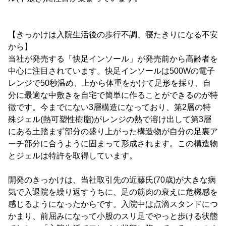
【きっかけは入院生活後の歩行不調、寝たきりになる不安
から】
当社が発売する「快足インソール」が発売前から高齢者を
中心に注目されています。快足インソールは500Wの電子
レンジで50秒温め、上から体重をかけて足形を採り、自
分に最適な中敷きを自宅で簡単に作ることができるのが特
徴です。今までにない3層構造になっており、第2層の特
殊ジェル(熱可塑性樹脂)がレンジの熱で溶け出して第3層
にある土踏まず部分の盛り上がった構造物が自分の足裏ア
ーチ部分に合うように固まって形成されます。この構造物
とジェルは特許を取得しています。
開発のきっかけは、当社取引先の近藤氏(70歳)が大きな病
気で入退院を繰り返すうちに、足の筋肉の衰えに危機感を
感じるようになったからです。入院中は点滴スタンドにつ
かまり、前屈みになって小股のスリ足でやっと歩ける状態