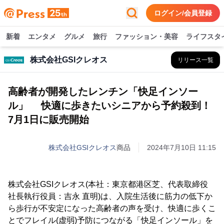
ログイン/会員登録
新着
エンタメ
グルメ
旅行
ファッション・美容
ライフスタ
株式会社GSIクレオス
リリース一覧
高齢者が開発したレンチン「快足インソー
ル」 快適に歩きたいシニアから予約殺到！
7月1日に販売開始
株式会社GSIクレオス
商品
2024年7月10日 11:15
株式会社GSIクレオス(本社：東京都港区芝、代表取締役
社長執行役員：吉永 直明)は、入院生活後に筋力の低下か
ら歩行が不安定になった高齢者の声を受け、快適に歩くこ
とでフレイル(虚弱)予防につながる「快足インソール」を