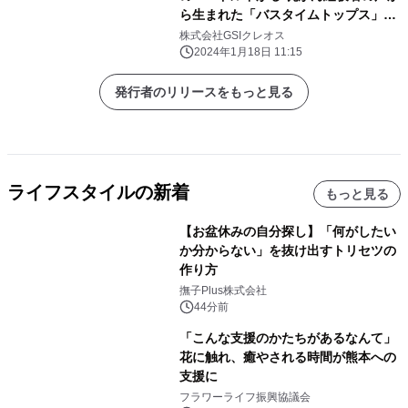
ら生まれた「バスタイムトップス」訪
日客に好評
株式会社GSIクレオス
2024年1月18日 11:15
発行者のリリースをもっと見る
ライフスタイルの新着
もっと見る
【お盆休みの自分探し】「何がしたい
か分からない」を抜け出すトリセツの
作り方
撫子Plus株式会社
44分前
「こんな支援のかたちがあるなんて」
花に触れ、癒やされる時間が熊本への
支援に
フラワーライフ振興協議会