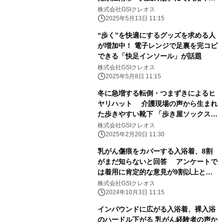
ントを開催
株式会社GSIクレオス
2025年5月13日 11:15
“歩く”を快適にするグッズを求める人
が増加中！ 電子レンジで足裏を完コピ
できる「快足インソール」が話題
株式会社GSIクレオス
2025年5月8日 11:15
冬に急増する転倒・つまずきによるヒ
ヤリハット 介護現場の声から生まれ
た歩きやすい靴下 「歩き屋ソックス」
今春発売
株式会社GSIクレオス
2025年2月20日 11:30
乳がん傷痕をカバーする入浴着、8割
がまだ知らないと回答 アンケートで
は着用に肯定的な意見が9割以上とい
う結果に
株式会社GSIクレオス
2024年10月3日 11:15
インバウンドに広がる入浴着、裸入浴
のハードル下がる 乳がん経験者の声か