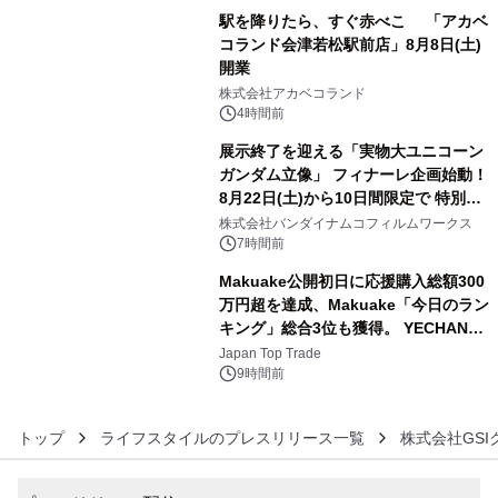
駅を降りたら、すぐ赤べこ 「アカベ
コランド会津若松駅前店」8月8日(土)
開業
4
株式会社アカベコランド
4時間前
展示終了を迎える「実物大ユニコーン
ガンダム立像」 フィナーレ企画始動！
8月22日(土)から10日間限定で 特別映
5
像『UNICORN GUNDAM Statue ―
株式会社バンダイナムコフィルムワークス
BEYOND POSSIBILITY ―』を上映！
7時間前
Makuake公開初日に応援購入総額300
万円超を達成、Makuake「今日のラン
キング」総合3位も獲得。 YECHAN音
6
浴シンギングボウル第2弾の大型サイ
Japan Top Trade
ズ（XL・2XL・3XL）を先行販売中
9時間前
トップ
ライフスタイルのプレスリリース一覧
株式会社GSI