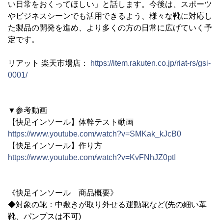
い日常をおくってほしい」と話します。今後は、スポーツ
やビジネスシーンでも活用できるよう、様々な靴に対応し
た製品の開発を進め、より多くの方の日常に広げていく予
定です。
リアット 楽天市場店：
https://item.rakuten.co.jp/riat-rs/gsi-
0001/
▼参考動画
【快足インソール】体幹テスト動画
https://www.youtube.com/watch?v=SMKak_kJcB0
【快足インソール】作り方
https://www.youtube.com/watch?v=KvFNhJZ0ptI
《快足インソール 商品概要》
◆対象の靴：中敷きが取り外せる運動靴など(先の細い革
靴、パンプスは不可)