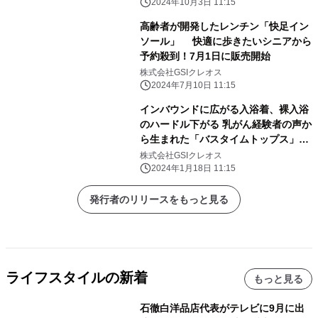
2024年10月3日 11:15
高齢者が開発したレンチン「快足イン
ソール」 快適に歩きたいシニアから
予約殺到！7月1日に販売開始
株式会社GSIクレオス
2024年7月10日 11:15
インバウンドに広がる入浴着、裸入浴
のハードル下がる 乳がん経験者の声か
ら生まれた「バスタイムトップス」訪
日客に好評
株式会社GSIクレオス
2024年1月18日 11:15
発行者のリリースをもっと見る
ライフスタイルの新着
もっと見る
石徹白洋品店代表がテレビに9月に出