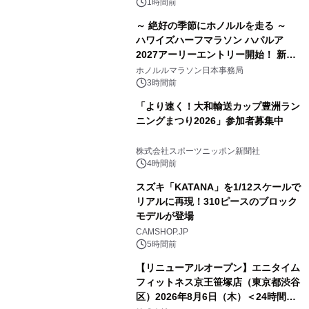
1時間前
～ 絶好の季節にホノルルを走る ～
ハワイズハーフマラソン ハパルア
2027アーリーエントリー開始！ 新カ
テゴリー「ハパルアIKI(イキ)」(約
ホノルルマラソン日本事務局
13.4km)が登場
3時間前
「より速く！大和輸送カップ豊洲ラン
ニングまつり2026」参加者募集中
株式会社スポーツニッポン新聞社
4時間前
スズキ「KATANA」を1/12スケールで
リアルに再現！310ピースのブロック
モデルが登場
CAMSHOP.JP
5時間前
【リニューアルオープン】エニタイム
フィットネス京王笹塚店（東京都渋谷
区）2026年8月6日（木）＜24時間年