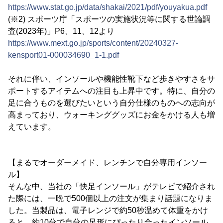
https://www.stat.go.jp/data/shakai/2021/pdf/youyakua.pdf
(※2) スポーツ庁「スポーツの実施状況等に関する世論調
査(2023年)」P6、11、12より
https://www.mext.go.jp/sports/content/20240327-
kensport01-000034690_1-1.pdf
それに伴い、インソールや機能性靴下など歩きやすさをサ
ポートするアイテムへの注目も上昇中です。特に、自分の
足に合うものを選びたいという自分仕様のものへの志向が
高まっており、ウォーキンググッズにお金をかける人も増
えています。
【まるでオーダーメイド、レンチンで自分専用インソー
ル】
そんな中、当社の「快足インソール」がテレビで紹介され
た際には、一晩で500個以上の注文が集まり話題になりま
した。当製品は、電子レンジで約50秒温めて体重をかけ
ると、約10分で自分の足形にぴったり合ったインソール