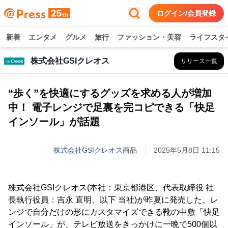
ログイン/会員登録
新着
エンタメ
グルメ
旅行
ファッション・美容
ライフスタ
株式会社GSIクレオス
リリース一覧
“歩く”を快適にするグッズを求める人が増加
中！ 電子レンジで足裏を完コピできる「快足
インソール」が話題
株式会社GSIクレオス
商品
2025年5月8日 11:15
株式会社GSIクレオス(本社：東京都港区、代表取締役 社
長執行役員：吉永 直明、以下 当社)が昨夏に発売した、レ
ンジで自分だけの形にカスタマイズできる靴の中敷「快足
インソール」が、テレビ放送をきっかけに一晩で500個以