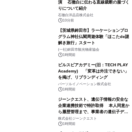
演 石徹白に伝わる直線裁断の服づく
りについて紹介
石徹白洋品店株式会社
10分前
【茨城県鉾田市】ラーケーションプロ
グラム神社仏閣周遊体験「ほこたde謎
解き旅行」スタート
(一社)鉾田市観光物産協会
1時間前
ビルスピアカデミー(旧：TECH PLAY
Academy) 「変革は外注できない」
を掲げ、リブランディング
パーソルイノベーション株式会社
1時間前
ジーンクエスト、遺伝子情報の安全な
企業連携技術で特許取得 本人同意か
ら履歴管理まで、事業者の遺伝子デー
タ活用を支援
株式会社ジーンクエスト
1時間前