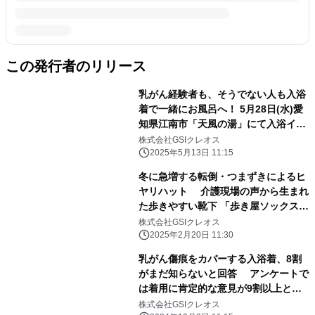
この発行者のリリース
乳がん経験者も、そうでない人も入浴
着で一緒にお風呂へ！ 5月28日(水)愛
知県江南市「天風の湯」にて入浴イベ
ントを開催
株式会社GSIクレオス
2025年5月13日 11:15
冬に急増する転倒・つまずきによるヒ
ヤリハット 介護現場の声から生まれ
た歩きやすい靴下 「歩き屋ソックス」
今春発売
株式会社GSIクレオス
2025年2月20日 11:30
乳がん傷痕をカバーする入浴着、8割
がまだ知らないと回答 アンケートで
は着用に肯定的な意見が9割以上とい
う結果に
株式会社GSIクレオス