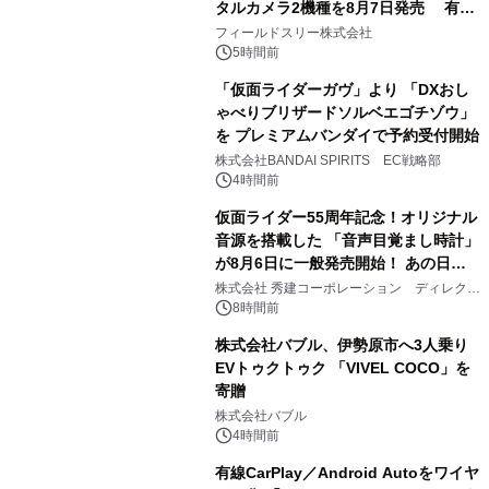
タルカメラ2機種を8月7日発売 有効
2
約1300万画素、用途別に選べるコンデ
フィールドスリー株式会社
ジ新登場
5時間前
「仮面ライダーガヴ」より 「DXおし
ゃべりブリザードソルベエゴチゾウ」
を プレミアムバンダイで予約受付開始
3
株式会社BANDAI SPIRITS EC戦略部
4時間前
仮面ライダー55周年記念！オリジナル
音源を搭載した 「音声目覚まし時計」
が8月6日に一般発売開始！ あの日の
4
大興奮が今甦る
株式会社 秀建コーポレーション ディレクト
アートギャラリー
8時間前
株式会社バブル、伊勢原市へ3人乗り
EVトゥクトゥク 「VIVEL COCO」を
寄贈
5
株式会社バブル
4時間前
有線CarPlay／Android Autoをワイヤ