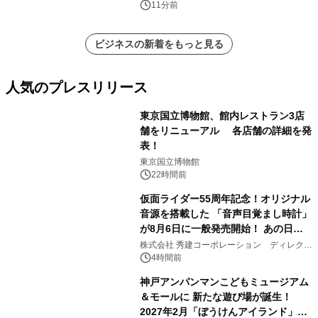
11分前
ビジネスの新着をもっと見る
人気のプレスリリース
東京国立博物館、館内レストラン3店
舗をリニューアル 各店舗の詳細を発
表！
1
東京国立博物館
22時間前
仮面ライダー55周年記念！オリジナル
音源を搭載した 「音声目覚まし時計」
が8月6日に一般発売開始！ あの日の
2
大興奮が今甦る
株式会社 秀建コーポレーション ディレクト
アートギャラリー
4時間前
神戸アンパンマンこどもミュージアム
＆モールに 新たな遊び場が誕生！
2027年2月「ぼうけんアイランド」が