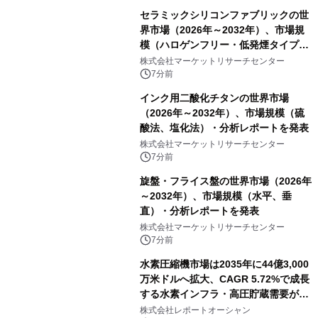
セラミックシリコンファブリックの世
界市場（2026年～2032年）、市場規
模（ハロゲンフリー・低発煙タイプ、
高膨張タイプ）・分析レポートを発表
株式会社マーケットリサーチセンター
7分前
インク用二酸化チタンの世界市場
（2026年～2032年）、市場規模（硫
酸法、塩化法）・分析レポートを発表
株式会社マーケットリサーチセンター
7分前
旋盤・フライス盤の世界市場（2026年
～2032年）、市場規模（水平、垂
直）・分析レポートを発表
株式会社マーケットリサーチセンター
7分前
水素圧縮機市場は2035年に44億3,000
万米ドルへ拡大、CAGR 5.72%で成長
する水素インフラ・高圧貯蔵需要が牽
引する市場
株式会社レポートオーシャン