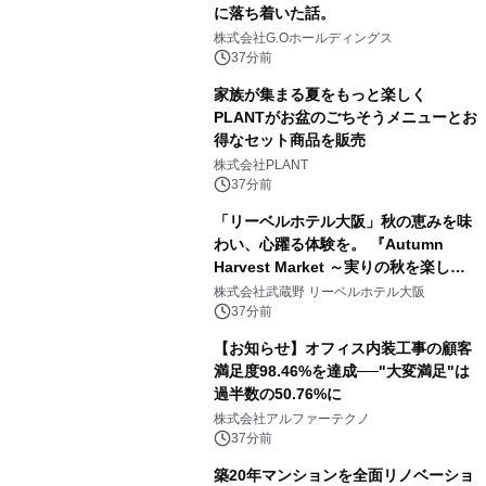
に落ち着いた話。
株式会社G.Oホールディングス
37分前
家族が集まる夏をもっと楽しく
PLANTがお盆のごちそうメニューとお
得なセット商品を販売
株式会社PLANT
37分前
「リーベルホテル大阪」秋の恵みを味
わい、心躍る体験を。 『Autumn
Harvest Market ～実りの秋を楽しむ
ディナー&スイーツビュッフェ～』を9
株式会社武蔵野 リーベルホテル大阪
月18日より開催！
37分前
【お知らせ】オフィス内装工事の顧客
満足度98.46%を達成──"大変満足"は
過半数の50.76%に
株式会社アルファーテクノ
37分前
築20年マンションを全面リノベーショ