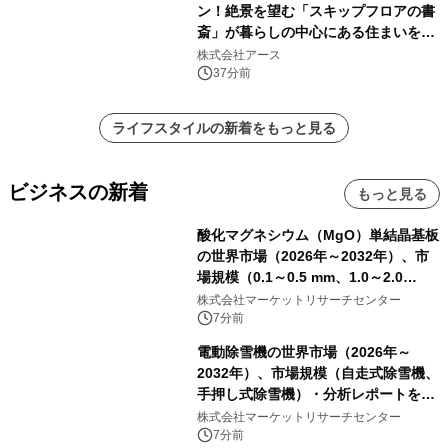
ン！絶景を望む「スキップフロアの書
斎」が暮らしの中心にある住まいを公
開
株式会社アース
37分前
ライフスタイルの新着をもっと見る
ビジネスの新着
もっと見る
酸化マグネシウム（MgO）単結晶基板
の世界市場（2026年～2032年）、市
場規模（0.1～0.5 mm、1.0～2.0
mm、その他）・分析レポートを発表
株式会社マーケットリサーチセンター
7分前
電動除雪機の世界市場（2026年～
2032年）、市場規模（自走式除雪機、
手押し式除雪機）・分析レポートを発
表
株式会社マーケットリサーチセンター
7分前