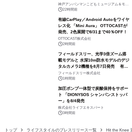
3
オープン
神戸アンパンマンこどもミュージアム＆モー
ル
22時間前
有線CarPlay／Android Autoをワイヤ
レス化 「Mini Aura」 OTTOCASTが
発売、2色展開で8/31まで40％OFF！
4
OTTOCAST株式会社
2時間前
フィールドスリー、光学3倍ズーム搭
載モデルと 水深10m防水モデルのデジ
タルカメラ2機種を8月7日発売 有効
5
約1300万画素、用途別に選べるコンデ
フィールドスリー株式会社
ジ新登場
1時間前
加圧ポンプ一体型で炭酸保持をサポー
ト 「DIONYSOS シャンパンストッパ
ー」を8/4発売
6
株式会社ライフエキスパート
3時間前
トップ
ライフスタイルのプレスリリース一覧
Hit the Kn