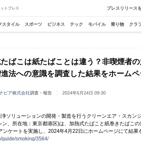
プレスリリース
アットプレス
フスタイル
スポーツ
ビジネス
テック
モバイル
乗り物
クラ
式たばこは紙たばことは違う？非喫煙者の
増進法への意識を調査した結果をホームペ
ナビア株式会社
調査・報告
2024年5月24日 09:30
清浄ソリューションの開発・製造を行うクリーンエア・スカンジ
レン、所在地：東京都港区)は、加熱式たばこと紙巻きたばこの
自のアンケートを実施し、2024年4月22日にホームページにて結
jp/guide/smoking/3564/