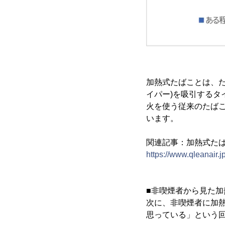
加熱式たばことは、
イパー)を吸引するタ
火を使う従来のたば
います。
関連記事：加熱式た
https://www.qleanair.
■非喫煙者から見た加
次に、非喫煙者に加
思っている」という